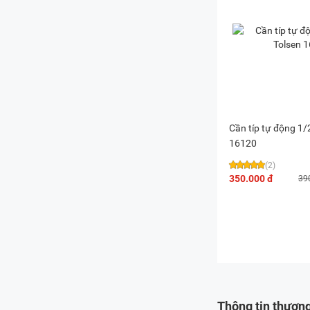
Cần típ tự động 1/
16120
(2)
350.000 đ
39
Thông tin thương