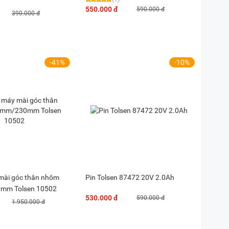
550.000 đ
590.000 đ
390.000 đ
-41%
-10%
mài góc thân nhôm
Pin Tolsen 87472 20V 2.0Ah
mm Tolsen 10502
530.000 đ
590.000 đ
1.950.000 đ