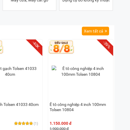
Máy cưa, Máy cắt gỗ
Dụng cụ đo lường kỹ thuật
Xem tất cả
-39%
-40K
ch Tolsen 41033 40cm
Ê tô công nghiệp 4 inch 100mm
Tolsen 10804
1.150.000 đ
(1)
1.900.000 đ