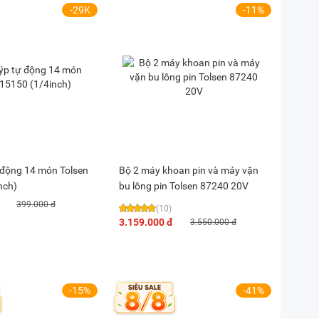
-29K
-11%
 động 14 món Tolsen
Bộ 2 máy khoan pin và máy vặn
nch)
bu lông pin Tolsen 87240 20V
399.000 đ
(10)
3.159.000 đ
3.550.000 đ
-15%
-41%