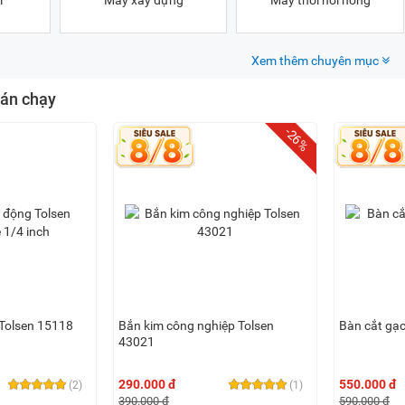
m
Máy xây dựng
Máy thổi hơi nóng
Xem thêm chuyên mục
án chạy
-26%
 Tolsen 15118
Bắn kim công nghiệp Tolsen
Bàn cắt gạ
43021
290.000 đ
550.000 đ
(2)
(1)
390.000 đ
590.000 đ