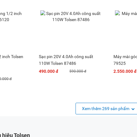
2 inch Tolsen
Sạc pin 20V 4.0Ah công suất
Máy mài gó
110W Tolsen 87486
79525
490.000 đ
2.550.000 đ
590.000 đ
0.000 đ
Xem thêm 269 sản phẩm
 hiệu Tolsen