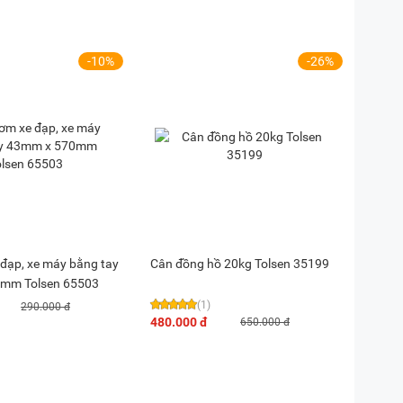
-10%
-26%
đạp, xe máy bằng tay
Cân đồng hồ 20kg Tolsen 35199
mm Tolsen 65503
(1)
290.000 đ
480.000 đ
650.000 đ