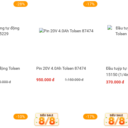
-28%
-17%
động Tolsen
Pin 20V 4.0Ah Tolsen 87474
Đầu tuýp tự
15150 (1/4i
950.000 đ
1.150.000 đ
370.000 đ
0.000 đ
-10%
-17%