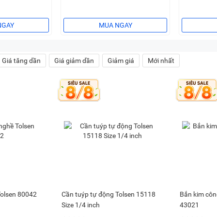
NGAY
MUA NGAY
Giá tăng dần
Giá giảm dần
Giảm giá
Mới nhất
Tolsen 80042
Cần tuýp tự động Tolsen 15118
Bắn kim côn
Size 1/4 inch
43021