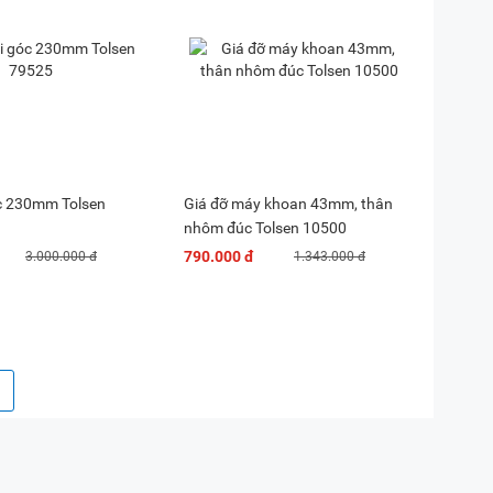
c 230mm Tolsen
Giá đỡ máy khoan 43mm, thân
nhôm đúc Tolsen 10500
790.000 đ
3.000.000 đ
1.343.000 đ