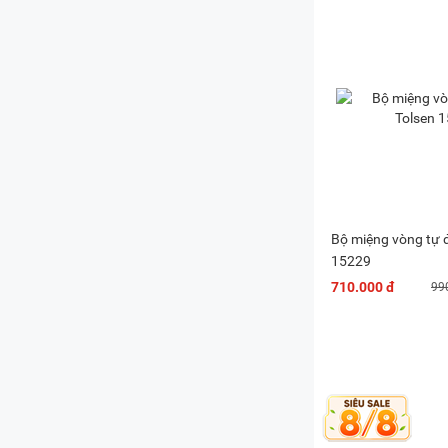
Bộ miệng vòng tự 
15229
710.000 đ
99