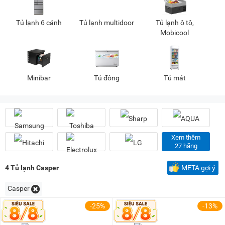
2 triệu - 3 triệu
(10)
3 triệu - 5 triệu
(42)
Tủ lạnh 6 cánh
Tủ lạnh multidoor
Tủ lạnh ô tô,
5 triệu - 8 triệu
(66)
Mobicool
8 triệu - 10 triệu
(47)
10 triệu - 15 triệu
(141)
15 triệu - 20 triệu
(75)
Minibar
Tủ đông
Tủ mát
20 triệu - 25 triệu
(38)
25 triệu - 30 triệu
(32)
30 triệu - 40 triệu
(25)
40 triệu - 50 triệu
(15)
Xem thêm
27 hãng
50 triệu - 100 triệu
(28)
100 triệu - 200 triệu
(3)
4
Tủ lạnh Casper
META gợi ý
Casper
-25%
-13%