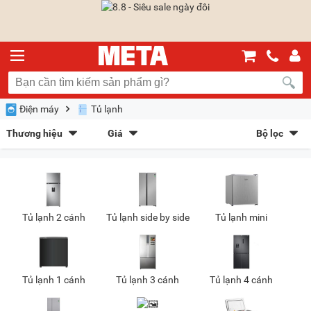
Điện máy
Tủ lạnh
Thương hiệu
Giá
Bộ lọc
Toshiba
(34)
Funiki
(21)
Sắp xếp theo
Sharp
(39)
LG
(56)
Bán chạy nhất
Giá tăng dần
Giá giảm dần
Giảm giá
Electrolux
(25)
Hitachi
(59)
Samsung
(34)
Hisense
(24)
Mới nhất
Trả góp
META gợi ý
Tủ lạnh 2 cánh
Tủ lạnh side by side
Tủ lạnh mini
AQUA
(49)
Alpicool Việt Nam
(11)
Kiểu hiển thị
Dạng lưới
Danh sách
Tủ lạnh 1 cánh
Tủ lạnh 3 cánh
Tủ lạnh 4 cánh
Chọn khoảng giá