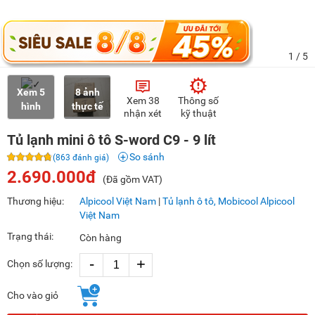
1
/ 5
Xem 5
8 ảnh
Xem 38
Thông số
hình
thực tế
nhận xét
kỹ thuật
Tủ lạnh mini ô tô S-word C9 - 9 lít
So sánh
(863 đánh giá)
2.690.000đ
(Đã gồm VAT)
Thương hiệu:
Alpicool Việt Nam
|
Tủ lạnh ô tô, Mobicool Alpicool
Việt Nam
Trạng thái:
Còn hàng
-
+
Chọn số lượng:
Cho vào giỏ