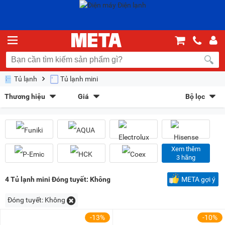
Tủ lạnh
Tủ lạnh mini
Thương hiệu
Giá
Bộ lọc
Funiki
(9)
Hisense
(6)
Sắp xếp theo
Electrolux
(3)
AQUA
(2)
Bán chạy nhất
Giá tăng dần
Giá giảm dần
Giảm giá
P-Emic
(1)
HCK
(5)
Coex
(1)
Smeg
(2)
Mới nhất
Trả góp
META gợi ý
Xem thêm
3 hãng
EcoFlow
(2)
Saeco
(1)
Kiểu hiển thị
4
Tủ lạnh mini Đóng tuyết: Không
META gợi ý
Dạng lưới
Danh sách
Đóng tuyết:
Không
Chọn khoảng giá
-13%
-10%