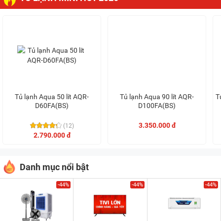
Tủ lạnh Aqua 50 lít AQR-
Tủ lạnh Aqua 90 lít AQR-
T
D60FA(BS)
D100FA(BS)
3.350.000 đ
(12)
2.790.000 đ
Danh mục nổi bật
-44%
-44%
-44%