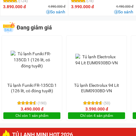
(124)
(78)
3.890.000 đ
3.990.000 đ
4.990.000 đ
4.490.000 đ
So sánh
So sánh
Đang giảm giá
Tủ lạnh Funiki FR-135CD.1
Tủ lạnh Electrolux 94 Lít
(126 lít, có đóng tuyết)
EUM0930BD-VN
(190)
(50)
3.490.000 đ
3.590.000 đ
Chỉ còn 1 sản phẩm
Chỉ còn 4 sản phẩm
TỦ LẠNH MINI HOT 2026