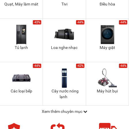
Quạt, Máy làm mát
Tivi
Điều hòa
-43%
-44%
-44%
Tủ lạnh
Loa nghe nhạc
Máy giặt
-44%
-42%
-44%
Các loại bếp
Cây nước nóng
Máy hút bụi
lạnh
Xem thêm chuyên mục