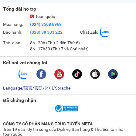
thép không gỉ chắc chắn, chịu lực tốt và chống han gỉ, cho
Tổng đài hỗ trợ
phép bảo quản nhiều loại thực phẩm và đồ uống mà vẫn
Toàn quốc
đảm bảo độ bền lâu dài. Ngoài ra, người dùng có thể dễ
Mua hàng:
(024) 3568 6969
dàng điều chỉnh 7 mức độ làm mát thông qua núm vặn xoay
Bảo hành:
(028) 38 333 222
Chat Zalo
cơ học, phù hợp với từng nhu cầu bảo quản khác nhau, từ
nước giải khát, rau củ quả đến các sản phẩm đóng gói.
Thời gian:
8h - 20h (Thứ 2 đến Thứ 6)
8h - 17h30 (Thứ 7 và Chủ nhật)
Núm chỉnh nhiệt độ
Kết nối với chúng tôi
Cấu tạo của tủ mát
Language/语言/言語/언어/Sprache
Lưu ý khi sử dụng tủ mát Sanaky VH-218KL
Sắp xếp thực phẩm hợp lý, không để quá nhiều đồ che kín
Đã chứng nhận
lỗ thông gió, tránh cản trở luồng khí lạnh.
Hạn chế mở cửa tủ nhiều lần hoặc để cửa mở quá lâu vì
CÔNG TY CỔ PHẦN MẠNG TRỰC TUYẾN META
sẽ gây thất thoát hơi lạnh và tốn điện năng.
Trên 19 năm Uy tín cung cấp Dịch vụ Bán hàng & Thu tiền tại nhà
Nên đặt tủ ở vị trí thoáng mát, tránh ánh nắng trực tiếp
toàn quốc