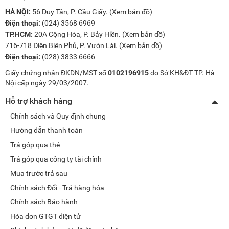
hoặc nơi gần nguồn nhiệt cao.
HÀ NỘI:
56 Duy Tân, P. Cầu Giấy. (
Xem bản đồ
)
Điện thoại:
(024) 3568 6969
Vệ sinh định kỳ kệ đựng, lòng tủ và lỗ thoát nước để đảm
TP.HCM:
20A Cộng Hòa, P. Bảy Hiền. (
Xem bản đồ
)
bảo an toàn vệ sinh thực phẩm.
716-718 Điện Biên Phủ, P. Vườn Lài. (
Xem bản đồ
)
Điều chỉnh nhiệt độ phù hợp với từng loại thực phẩm,
Điện thoại:
(028) 3833 6666
không để mức làm lạnh quá thấp gây lãng phí điện.
Giấy chứng nhận ĐKDN/MST số
0102196915
do Sở KH&ĐT TP. Hà
Khi di chuyển tủ, nên tắt nguồn điện và chờ khoảng 5
Nội cấp ngày 29/03/2007.
phút sau khi đặt ở vị trí mới rồi mới bật lại để bảo vệ lốc
Hỗ trợ khách hàng
nén.
Chính sách và Quy định chung
Với thiết kế hiện đại, công nghệ chống đọng sương LOW-E,
Hướng dẫn thanh toán
dàn lạnh nhôm đúc ổn định, lốc nén Panasonic bền bỉ và
Trả góp qua thẻ
nhiều tiện ích thông minh, tủ mát Sanaky VH-218KL
Trả góp qua công ty tài chính
(VH218KL, 218KL, tủ mát Sanaky 170 lít VH 218KL) là giải
pháp bảo quản thực phẩm tối ưu cho gia đình, cửa hàng và
Mua trước trả sau
siêu thị mini. Sản phẩm không chỉ giúp giữ thực phẩm luôn
Chính sách Đổi - Trả hàng hóa
tươi ngon mà còn tiết kiệm điện năng và mang lại trải
Chính sách Bảo hành
nghiệm sử dụng tiện lợi, bền lâu. Đây chắc chắn là một lựa
Hóa đơn GTGT điện tử
chọn đáng cân nhắc nếu bạn đang tìm kiếm một chiếc tủ