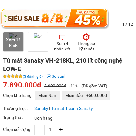
1
/ 12
Xem 12
Xem 4
Thông số
hình
nhận xét
kỹ thuật
Tủ mát Sanaky VH-218KL, 210 lít công nghệ
LOW-E
So sánh
(3 đánh giá)
7.890.000đ
8.900.000đ
-11%
(Đã gồm VAT)
Chọn kho hàng:
Miền Nam
Miền Bắc:
+600.000đ
Thương hiệu:
Sanaky
|
Tủ mát 1 cánh Sanaky
Trạng thái:
Còn hàng
-
+
Chọn số lượng: