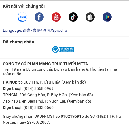
Kết nối với chúng tôi
Language/语言/言語/언어/Sprache
Đã chứng nhận
CÔNG TY CỔ PHẦN MẠNG TRỰC TUYẾN META
Trên 19 năm Uy tín cung cấp Dịch vụ Bán hàng & Thu tiền tại nhà
toàn quốc
HÀ NỘI:
56 Duy Tân, P. Cầu Giấy. (
Xem bản đồ
)
Điện thoại:
(024) 3568 6969
TP.HCM:
20A Cộng Hòa, P. Bảy Hiền. (
Xem bản đồ
)
716-718 Điện Biên Phủ, P. Vườn Lài. (
Xem bản đồ
)
Điện thoại:
(028) 3833 6666
Giấy chứng nhận ĐKDN/MST số
0102196915
do Sở KH&ĐT TP. Hà
Nội cấp ngày 29/03/2007.