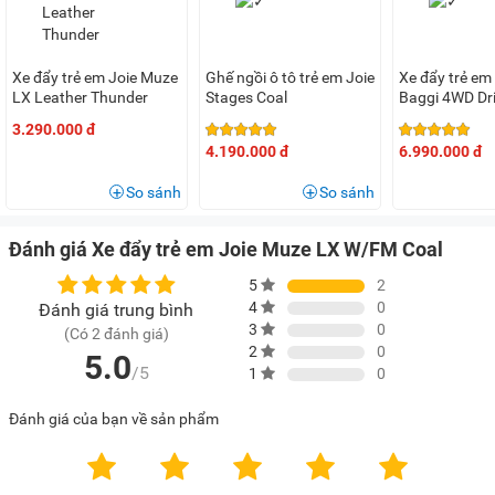
Xe đẩy trẻ em Joie Muze
Ghế ngồi ô tô trẻ em Joie
Xe đẩy trẻ em
LX Leather Thunder
Stages Coal
Baggi 4WD Dri
3.290.000 đ
4.190.000 đ
6.990.000 đ
So sánh
So sánh
Đánh giá Xe đẩy trẻ em Joie Muze LX W/FM Coal
5
2
4
0
Đánh giá trung bình
3
0
(Có 2 đánh giá)
2
0
5.0
/5
1
0
Đánh giá của bạn về sản phẩm