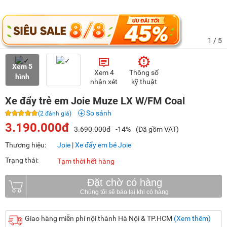
1
/ 5
Xem 5
Xem 4
Thông số
hình
nhận xét
kỹ thuật
Xe đẩy trẻ em Joie Muze LX W/FM Coal
So sánh
(2 đánh giá)
3.190.000đ
3.690.000đ
-14%
(Đã gồm VAT)
Thương hiệu:
Joie
|
Xe đẩy em bé Joie
Trạng thái:
Tạm thời hết hàng
Đặt chờ có hàng
Giao hàng miễn phí nội thành Hà Nội & TP.HCM
(Xem thêm)