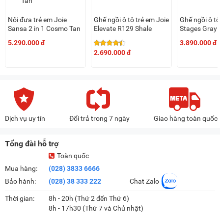
Nôi đưa trẻ em Joie
Ghế ngồi ô tô trẻ em Joie
Ghế ngồi ô tô
Sansa 2 in 1 Cosmo Tan
Elevate R129 Shale
Stages Gray 
5.290.000 đ
3.890.000 đ
2.690.000 đ
Dịch vụ uy tín
Đổi trả trong 7 ngày
Giao hàng toàn quốc
Tổng đài hỗ trợ
Toàn quốc
Mua hàng:
(028) 3833 6666
Bảo hành:
(028) 38 333 222
Chat Zalo
Thời gian:
8h - 20h (Thứ 2 đến Thứ 6)
8h - 17h30 (Thứ 7 và Chủ nhật)