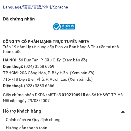
Language/语言/言語/언어/Sprache
Đã chứng nhận
CÔNG TY CỔ PHẦN MẠNG TRỰC TUYẾN META
Trên 19 năm Uy tín cung cấp Dịch vụ Bán hàng & Thu tiền tại nhà
toàn quốc
HÀ NỘI:
56 Duy Tân, P. Cầu Giấy. (
Xem bản đồ
)
Điện thoại:
(024) 3568 6969
TP.HCM:
20A Cộng Hòa, P. Bảy Hiền. (
Xem bản đồ
)
716-718 Điện Biên Phủ, P. Vườn Lài. (
Xem bản đồ
)
Điện thoại:
(028) 3833 6666
Giấy chứng nhận ĐKDN/MST số
0102196915
do Sở KH&ĐT TP. Hà
Nội cấp ngày 29/03/2007.
Hỗ trợ khách hàng
Chính sách và Quy định chung
Hướng dẫn thanh toán