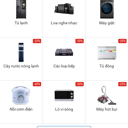
Tủ lạnh
Loa nghe nhạc
Máy giặt
-25%
-30%
-35%
Cây nước nóng lạnh
Các loại bếp
Tủ đông
-40%
-20%
-25%
Nồi cơm điện
Lò vi sóng
Máy hút bụi