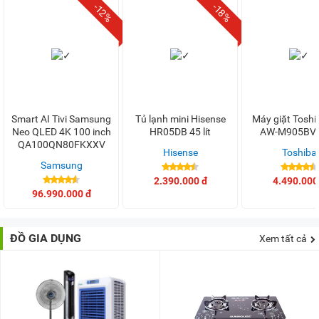
-12%
-18%
Smart AI Tivi Samsung
Tủ lạnh mini Hisense
Máy giặt Toshi
Neo QLED 4K 100 inch
HR05DB 45 lít
AW-M905BV
QA100QN80FKXXV
Hisense
Toshiba
Samsung
2.390.000 đ
4.490.000
96.990.000 đ
ĐỒ GIA DỤNG
Xem tất cả