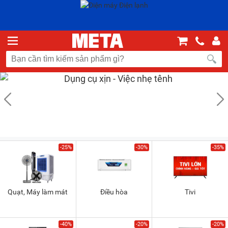
-25%
-30%
-35%
Quạt, Máy làm mát
Điều hòa
Tivi
-40%
-20%
-20%