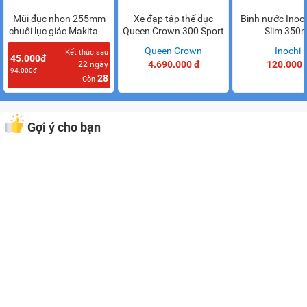
Mũi đục nhọn 255mm
Xe đạp tập thể dục
Bình nước Inochi
chuôi lục giác Makita D-
Queen Crown 300 Sport
Slim 350m
71283
Makita
Queen Crown
Inochi
Kết thúc sau
45.000đ
4.690.000 đ
120.000 
22
ngày
94.000đ
28
Còn
Gợi ý cho bạn