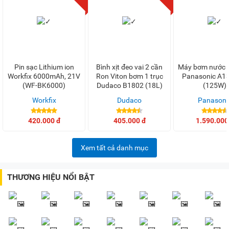
Pin sạc Lithium ion
Bình xịt đeo vai 2 cần
Máy bơm nước 
Workfix 6000mAh, 21V
Ron Viton bơm 1 trục
Panasonic A1
(WF-BK6000)
Dudaco B1802 (18L)
(125W)
Workfix
Dudaco
Panasoni
420.000 đ
405.000 đ
1.590.000
Xem tất cả danh mục
THƯƠNG HIỆU NỔI BẬT