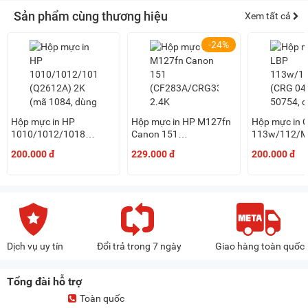
Sản phẩm cùng thương hiệu
Xem tất cả
-24%
Hộp mực in HP
Hộp mực in HP M127fn
Hộp mực in 
1010/1012/1018
Canon 151
113w/112/
(Q2612A) 2K (mã 1084,
(CF283A/CRG337) 2.4K
(CRG 047) 1
200.000 đ
229.000 đ
200.000 đ
dùng 2 - 3 lần)
50754, dùng 2
Dịch vụ uy tín
Đổi trả trong 7 ngày
Giao hàng toàn quốc
Tổng đài hỗ trợ
Toàn quốc