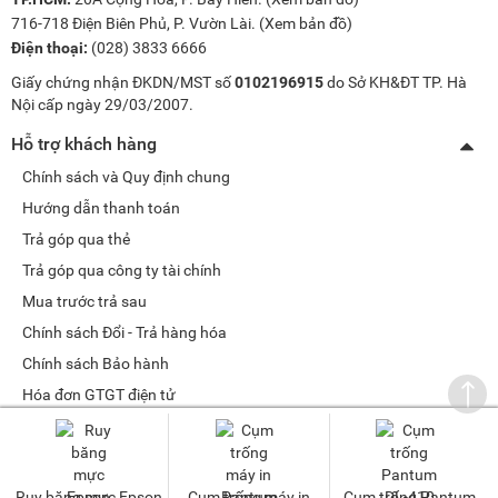
716-718 Điện Biên Phủ, P. Vườn Lài. (
Xem bản đồ
)
Điện thoại:
(028) 3833 6666
Giấy chứng nhận ĐKDN/MST số
0102196915
do Sở KH&ĐT TP. Hà
Nội cấp ngày 29/03/2007.
Hỗ trợ khách hàng
Chính sách và Quy định chung
Hướng dẫn thanh toán
Trả góp qua thẻ
Trả góp qua công ty tài chính
Mua trước trả sau
Chính sách Đổi - Trả hàng hóa
Chính sách Bảo hành
Hóa đơn GTGT điện tử
Chính sách bảo mật dữ liệu cá nhân
Tư vấn sản phẩm
Ruy băng mực Epson
Cụm trống máy in
Cụm trống Pantum