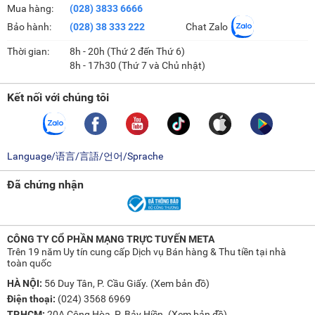
Mua hàng:
(028) 3833 6666
Bảo hành:
(028) 38 333 222
Chat Zalo
Thời gian:
8h - 20h (Thứ 2 đến Thứ 6)
8h - 17h30 (Thứ 7 và Chủ nhật)
Kết nối với chúng tôi
Language/语言/言語/언어/Sprache
Đã chứng nhận
CÔNG TY CỔ PHẦN MẠNG TRỰC TUYẾN META
Trên 19 năm Uy tín cung cấp Dịch vụ Bán hàng & Thu tiền tại nhà
toàn quốc
HÀ NỘI:
56 Duy Tân, P. Cầu Giấy. (
Xem bản đồ
)
Điện thoại:
(024) 3568 6969
TP.HCM:
20A Cộng Hòa, P. Bảy Hiền. (
Xem bản đồ
)