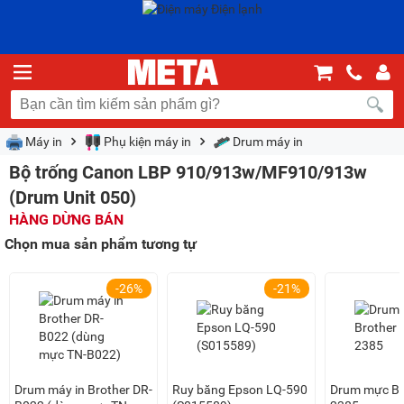
Máy in
Phụ kiện máy in
Drum máy in
Bộ trống Canon LBP 910/913w/MF910/913w
(Drum Unit 050)
HÀNG DỪNG BÁN
Chọn mua sản phẩm tương tự
-26%
-21%
Drum máy in Brother DR-
Ruy băng Epson LQ-590
Drum mực Br