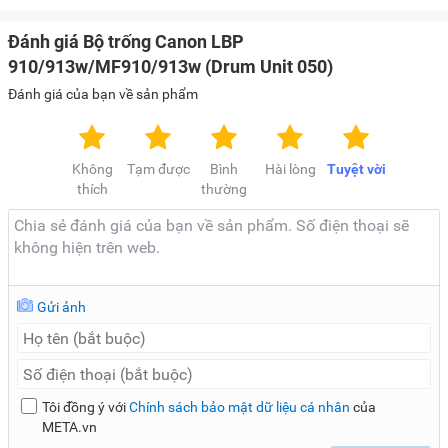
Đánh giá Bộ trống Canon LBP
910/913w/MF910/913w (Drum Unit 050)
Đánh giá của bạn về sản phẩm
Không
Tạm được
Bình
Hài lòng
Tuyệt vời
thích
thường
Gửi ảnh
Tôi đồng ý với
Chính sách bảo mật dữ liệu cá nhân
của
META.vn