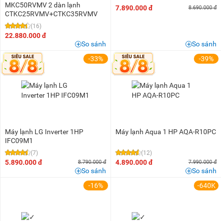
MKC50RVMV 2 dàn lạnh
7.890.000 đ
8.690.000 đ
CTKC25RVMV+CTKC35RVMV
(16)
22.880.000 đ
So sánh
So sánh
-33%
-39%
Máy lạnh LG Inverter 1HP
Máy lạnh Aqua 1 HP AQA-R10PC
IFC09M1
(7)
(12)
5.890.000 đ
4.890.000 đ
8.790.000 đ
7.990.000 đ
So sánh
So sánh
-16%
-640K