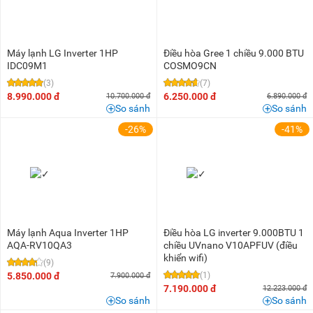
Máy lạnh LG Inverter 1HP
Điều hòa Gree 1 chiều 9.000 BTU
IDC09M1
COSMO9CN
(3)
(7)
8.990.000 đ
6.250.000 đ
10.700.000 đ
6.890.000 đ
So sánh
So sánh
-26%
-41%
Máy lạnh Aqua Inverter 1HP
Điều hòa LG inverter 9.000BTU 1
AQA-RV10QA3
chiều UVnano V10APFUV (điều
khiển wifi)
(9)
5.850.000 đ
(1)
7.900.000 đ
7.190.000 đ
12.223.000 đ
So sánh
So sánh