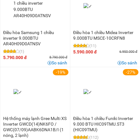
Điều hòa Samsung 1 chiều
Điều hòa 1 chiều Midea Inverter
inverter 9.000BTU
9.000BTU MSCE-10CRFN8
AR40H09D0ATNSV
(11)
(1)
5.590.000 đ
6.950.000 đ
5.790.000 đ
8.790.000 đ
So sánh
So sánh
-19%
-27%
Hệ thống máy lạnh Gree Multi XS
Điều hòa 1 chiều Funiki Inverter
Inverter GWCD(14)NK6FO /
9.000 BTU HIC09TMU.ST3
GWC(07/09)AABK6DNA1B/I (1
(HIC09TMU)
nóng, 2 lạnh)
(112)