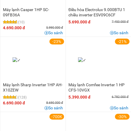
Máy lạnh Casper 1HP SC-
Điều hòa Electrolux 9.000BTU 1
09FB36A
chiều inverter ESV09C6CF
5.690.000 đ
7.450.000 đ
(10)
4.690.000 đ
5.990.000 đ
So sánh
So sánh
-23%
-21%
Máy lạnh Sharp Inverter 1HP AH-
Máy lạnh Comfee Inverter 1 HP
X10ZEW
CFS-10VGX
5.390.000 đ
6.782.000 đ
(128)
6.690.000 đ
8.690.000 đ
So sánh
So sánh
-700K
-30%