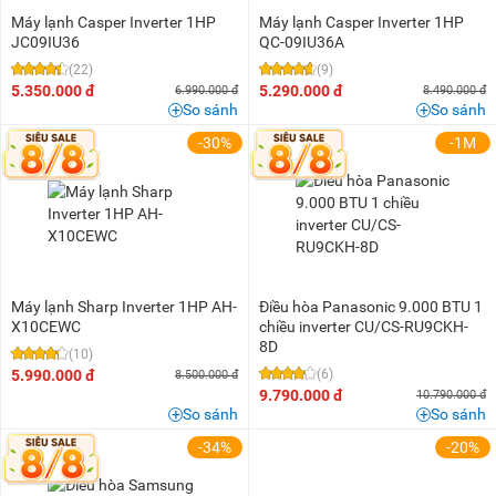
Máy lạnh Casper Inverter 1HP
Máy lạnh Casper Inverter 1HP
JC09IU36
QC-09IU36A
(22)
(9)
5.350.000 đ
5.290.000 đ
6.990.000 đ
8.490.000 đ
So sánh
So sánh
-30%
-1M
Máy lạnh Sharp Inverter 1HP AH-
Điều hòa Panasonic 9.000 BTU 1
X10CEWC
chiều inverter CU/CS-RU9CKH-
8D
(10)
5.990.000 đ
(6)
8.500.000 đ
9.790.000 đ
10.790.000 đ
So sánh
So sánh
-34%
-20%