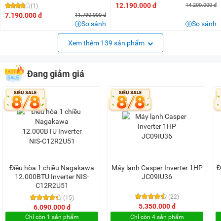
12.190.000 đ
14.200.000 đ
(1)
7.190.000 đ
11.790.000 đ
So sánh
So sánh
Xem thêm 139 sản phẩm
Đang giảm giá
Điều hòa 1 chiều Nagakawa
Máy lạnh Casper Inverter 1HP
Đ
12.000BTU Inverter NIS-
JC09IU36
C12R2U51
(22)
(15)
5.350.000 đ
6.090.000 đ
Chỉ còn 1 sản phẩm
Chỉ còn 4 sản phẩm