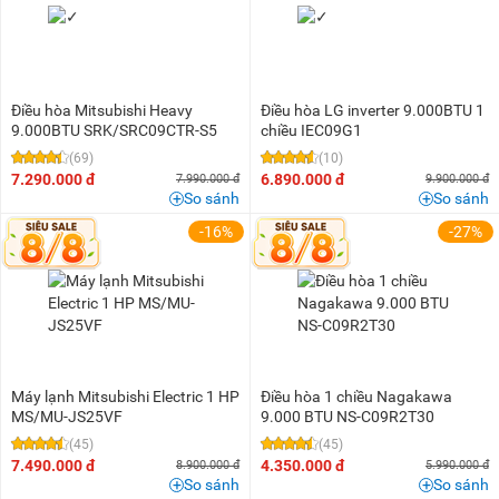
Điều hòa Mitsubishi Heavy
Điều hòa LG inverter 9.000BTU 1
9.000BTU SRK/SRC09CTR-S5
chiều IEC09G1
(69)
(10)
7.290.000 đ
6.890.000 đ
7.990.000 đ
9.900.000 đ
So sánh
So sánh
-16%
-27%
Máy lạnh Mitsubishi Electric 1 HP
Điều hòa 1 chiều Nagakawa
MS/MU-JS25VF
9.000 BTU NS-C09R2T30
(45)
(45)
7.490.000 đ
4.350.000 đ
8.900.000 đ
5.990.000 đ
So sánh
So sánh