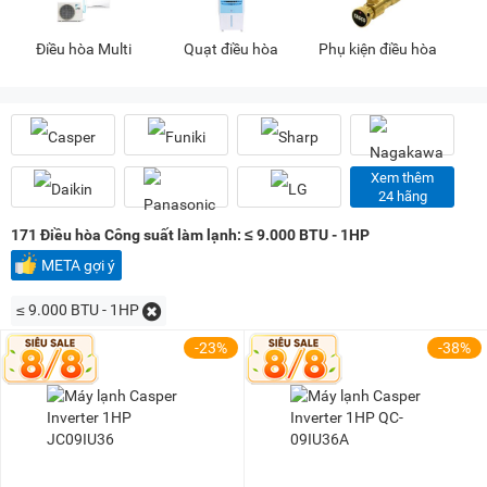
3 triệu - 5 triệu
(29)
5 triệu - 8 triệu
(166)
Điều hòa Multi
Quạt điều hòa
Phụ kiện điều hòa
8 triệu - 10 triệu
(84)
10 triệu - 15 triệu
(179)
15 triệu - 20 triệu
(99)
20 triệu - 25 triệu
(94)
Xem thêm
25 triệu - 30 triệu
(77)
24 hãng
30 triệu - 40 triệu
(163)
171
Điều hòa Công suất làm lạnh: ≤ 9.000 BTU - 1HP
40 triệu - 50 triệu
(98)
META gợi ý
50 triệu - 100 triệu
(75)
≤ 9.000 BTU - 1HP
100 triệu - 200 triệu
(4)
-23%
-38%