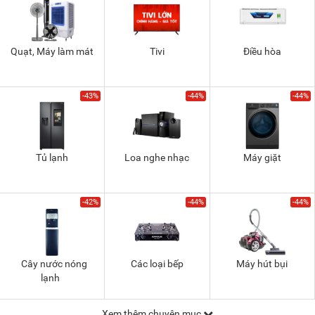
Quạt, Máy làm mát
Tivi
Điều hòa
-43%
-44%
-44%
Tủ lạnh
Loa nghe nhạc
Máy giặt
-42%
-44%
-44%
Cây nước nóng
Các loại bếp
Máy hút bụi
lạnh
Xem thêm chuyên mục