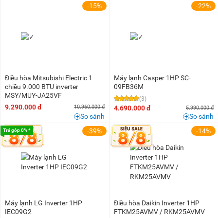
-15%
-22%
Điều hòa Mitsubishi Electric 1
Máy lạnh Casper 1HP SC-
chiều 9.000 BTU inverter
09FB36M
MSY/MUY-JA25VF
(3)
9.290.000 đ
10.960.000 đ
4.690.000 đ
5.990.000 đ
So sánh
So sánh
-39%
-14%
Trả góp 0% *
Máy lạnh LG Inverter 1HP
Điều hòa Daikin Inverter 1HP
IEC09G2
FTKM25AVMV / RKM25AVMV