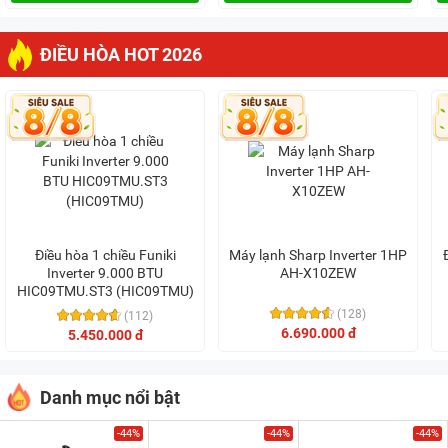
ĐIỀU HÒA HOT 2026
Điều hòa 1 chiều Funiki
Máy lạnh Sharp Inverter 1HP
Inverter 9.000 BTU
AH-X10ZEW
HIC09TMU.ST3 (HIC09TMU)
(128)
(112)
6.690.000 đ
5.450.000 đ
Danh mục nổi bật
-44%
-44%
-44%