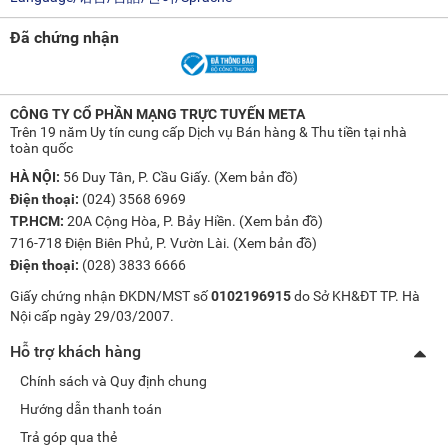
Đã chứng nhận
CÔNG TY CỔ PHẦN MẠNG TRỰC TUYẾN META
Trên 19 năm Uy tín cung cấp Dịch vụ Bán hàng & Thu tiền tại nhà
toàn quốc
HÀ NỘI:
56 Duy Tân, P. Cầu Giấy. (
Xem bản đồ
)
Điện thoại:
(024) 3568 6969
TP.HCM:
20A Cộng Hòa, P. Bảy Hiền. (
Xem bản đồ
)
716-718 Điện Biên Phủ, P. Vườn Lài. (
Xem bản đồ
)
Điện thoại:
(028) 3833 6666
Giấy chứng nhận ĐKDN/MST số
0102196915
do Sở KH&ĐT TP. Hà
Nội cấp ngày 29/03/2007.
Hỗ trợ khách hàng
Chính sách và Quy định chung
Hướng dẫn thanh toán
Trả góp qua thẻ