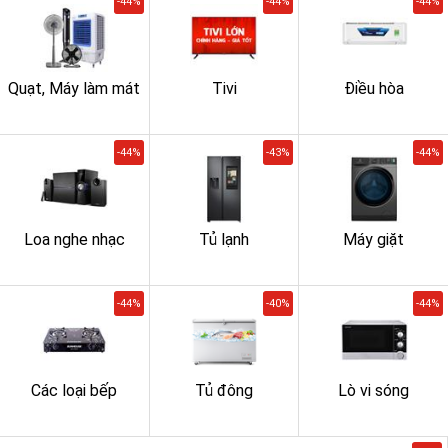
-44%
-44%
-44%
Quạt, Máy làm mát
Tivi
Điều hòa
-44%
-43%
-44%
Loa nghe nhạc
Tủ lạnh
Máy giặt
-44%
-40%
-44%
Các loại bếp
Tủ đông
Lò vi sóng