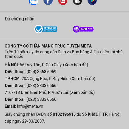
Đã chứng nhận
CÔNG TY CỔ PHẦN MẠNG TRỰC TUYẾN META
Trên 19 năm Uy tín cung cấp Dịch vụ Bán hàng & Thu tiền tại nhà
toàn quốc
HÀ NỘI:
56 Duy Tân, P. Cầu Giấy. (
Xem bản đồ
)
Điện thoại:
(024) 3568 6969
TP.HCM:
20A Cộng Hòa, P. Bảy Hiền. (
Xem bản đồ
)
Điện thoại:
(028) 3833 6666
716-718 Điện Biên Phủ, P. Vườn Lài. (
Xem bản đồ
)
Điện thoại:
(028) 3833 6666
Email:
info@meta.vn
Giấy chứng nhận ĐKDN số
0102196915
do Sở KH&ĐT TP. Hà Nội
cấp ngày 29/03/2007.