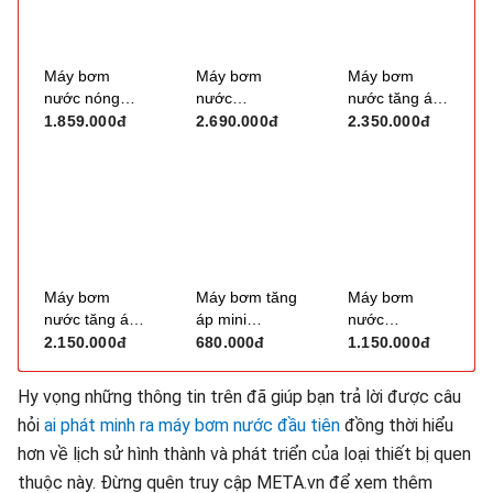
Máy bơm
Máy bơm
Máy bơm
nước nóng
nước
nước tăng áp
tăng áp điện
Panasonic
tự động
1.859.000đ
2.690.000đ
2.350.000đ
tử Nanoco
GP250JXK
Panasonic A-
NSP200-A
130 Jack
(NCPS200-A)
(125W)
Máy bơm
Máy bơm tăng
Máy bơm
nước tăng áp
áp mini
nước
Panasonic
Shimano
Panasonic
2.150.000đ
680.000đ
1.150.000đ
GA-125FAK
STA120DC24
GP-129JXK
125W
Hy vọng những thông tin trên đã giúp bạn trả lời được câu
hỏi
ai phát minh ra máy bơm nước đầu tiên
đồng thời hiểu
hơn về lịch sử hình thành và phát triển của loại thiết bị quen
thuộc này. Đừng quên truy cập META.vn để xem thêm