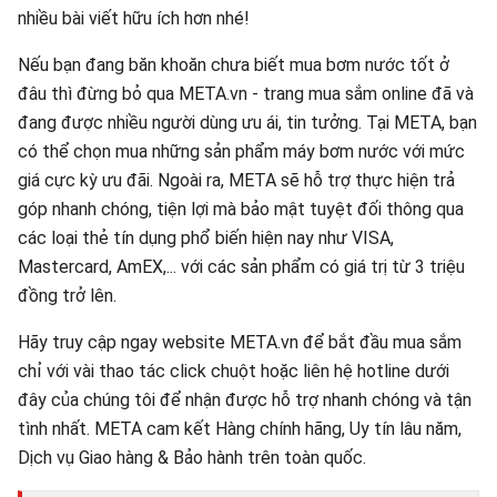
nhiều bài viết hữu ích hơn nhé!
Nếu bạn đang băn khoăn chưa biết mua bơm nước tốt ở
đâu thì đừng bỏ qua META.vn - trang mua sắm online đã và
đang được nhiều người dùng ưu ái, tin tưởng. Tại META, bạn
có thể chọn mua những sản phẩm máy bơm nước với mức
giá cực kỳ ưu đãi. Ngoài ra, META sẽ hỗ trợ thực hiện trả
góp nhanh chóng, tiện lợi mà bảo mật tuyệt đối thông qua
các loại thẻ tín dụng phổ biến hiện nay như VISA,
Mastercard, AmEX,... với các sản phẩm có giá trị từ 3 triệu
đồng trở lên.
Hãy truy cập ngay website META.vn để bắt đầu mua sắm
chỉ với vài thao tác click chuột hoặc liên hệ hotline dưới
đây của chúng tôi để nhận được hỗ trợ nhanh chóng và tận
tình nhất. META cam kết Hàng chính hãng, Uy tín lâu năm,
Dịch vụ Giao hàng & Bảo hành trên toàn quốc.