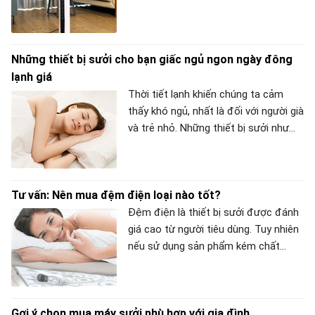
Những thiết bị sưởi cho bạn giấc ngủ ngon ngày đông
lạnh giá
Thời tiết lạnh khiến chúng ta cảm
thấy khó ngủ, nhất là đối với người già
và trẻ nhỏ. Những thiết bị sưởi như
đèn sưởi, quạt sưởi, ủng sưởi ấm...
chính là "báu vật" giúp cơ thể thoải
mái, ấm áp và ngủ ngon hơn trong
Tư vấn: Nên mua đệm điện loại nào tốt?
mùa đông này.
Đệm điện là thiết bị sưởi được đánh
giá cao từ người tiêu dùng. Tuy nhiên
nếu sử dụng sản phẩm kém chất
lượng sẽ gây nguy hiểm cho người sử
dụng. Vậy đệm điện loại nào tốt và
cách chọn mua thiết bị này như thế
Gợi ý chọn mua máy sưởi phù hợp với gia đình
nào? Bạn hãy theo dõi bài viết dưới