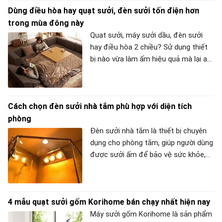
Dùng điều hòa hay quạt sưởi, đèn sưởi tốn điện hơn
Chuẩn bị đồ sưởi là việc nên làm ngay
trong mùa đông này
đó! Mùa đông sẽ lạnh hơn nếu không
có gấu 37 độ ôm? Không hề! Chúng
Quạt sưởi, máy sưởi dầu, đèn sưởi
ta đã có những sản phẩm giúp bạn
hay điều hòa 2 chiều? Sử dụng thiết
có thể tự sưởi ấm tuyệt vời còn ấm
bị nào vừa làm ấm hiệu quả mà lại an
hơn cả gấu 37 độ, vẫn an toàn và tiện
toàn và tiết kiệm điện năng. Bài viết
lợi dưới đây. Cùng META tìm hiểu xem
này sẽ giải đáp giúp bạn lựa chọn sản
những cứu tinh để mùa đông không
phẩm phù hợp.
Cách chọn đèn sưởi nhà tắm phù hợp với diện tích
lạnh: Áo khoác, đai quấn bụng, ủng
“tự sưởi ấm” có công dụng như thế
phòng
nào nhé!
Đèn sưởi nhà tắm là thiết bị chuyên
dụng cho phòng tắm, giúp người dùng
được sưởi ấm để bảo vệ sức khỏe,
tránh bị cảm lạnh trong khi tắm, đặc
biêt là tại các gia đình có trẻ nhỏ và
người già. Trong thực tế, diện tích
4 mẫu quạt sưởi gốm Korihome bán chạy nhất hiện nay
phòng tắm của các hộ gia đình không
phải nhà nào giống nhau nhưng đây
Máy sưởi gốm Korihome là sản phẩm