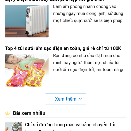
đây của META.vn để có câu trả lời
Làm ấm phòng nhanh chóng vào
nhé!
những ngày mùa đông lạnh, sử dụng
một chiếc quạt sưởi sẽ là biện pháp
hiệu quả và tiết kiệm. Vậy làm cách
nào để mua được chiếc quạt sưởi
ưng ý? Tham khảo bài viết dưới đây
Top 4 túi sưởi ấm sạc điện an toàn, giá rẻ chỉ từ 100K
nhé!
Bạn đang có nhu cầu đặt mua cho
mình hay người thân một chiếc túi
sưởi ấm sạc điện tốt, an toàn mà giá
cả lại hợp lý? Trong bài viết dưới đây,
META sẽ chia sẻ đến bạn 4 túi sưởi
điện tốt, bán chạy nhất. Hãy tham
khảo nhé!
Xem thêm
Bài xem nhiều
Chỉ số đường trong máu và bảng chuyển đổi