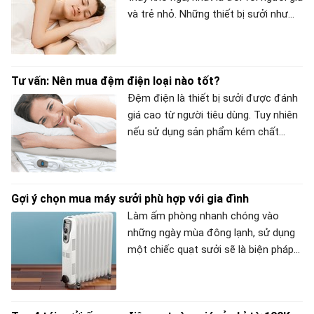
và trẻ nhỏ. Những thiết bị sưởi như
đèn sưởi, quạt sưởi, ủng sưởi ấm...
chính là "báu vật" giúp cơ thể thoải
mái, ấm áp và ngủ ngon hơn trong
Tư vấn: Nên mua đệm điện loại nào tốt?
mùa đông này.
Đệm điện là thiết bị sưởi được đánh
giá cao từ người tiêu dùng. Tuy nhiên
nếu sử dụng sản phẩm kém chất
lượng sẽ gây nguy hiểm cho người sử
dụng. Vậy đệm điện loại nào tốt và
cách chọn mua thiết bị này như thế
Gợi ý chọn mua máy sưởi phù hợp với gia đình
nào? Bạn hãy theo dõi bài viết dưới
đây của META.vn để có câu trả lời
Làm ấm phòng nhanh chóng vào
nhé!
những ngày mùa đông lạnh, sử dụng
một chiếc quạt sưởi sẽ là biện pháp
hiệu quả và tiết kiệm. Vậy làm cách
nào để mua được chiếc quạt sưởi
ưng ý? Tham khảo bài viết dưới đây