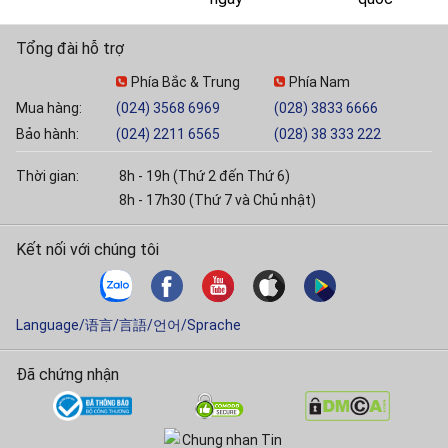
Tổng đài hỗ trợ
Phía Bắc & Trung
Phía Nam
Mua hàng:
(024) 3568 6969
(028) 3833 6666
Bảo hành:
(024) 2211 6565
(028) 38 333 222
Thời gian:
8h - 19h (Thứ 2 đến Thứ 6)
8h - 17h30 (Thứ 7 và Chủ nhật)
Kết nối với chúng tôi
Language/语言/言語/언어/Sprache
Đã chứng nhận