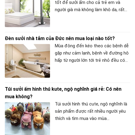
lại là một yếu tố quan trọng có ảnh
tốt để sưởi ấm cho cả trẻ em và
hưởng tới hiệu quả làm ấm của đèn.
người già mà không làm khô da, rất
Vì vậy, bạn đừng bỏ qua những lưu ý
dễ chịu khi sử dụng trong phòng kín.
sau để chọn được chiếc đèn sưởi
Nếu bạn đang có ý định tim mua 1
tắm thích hợp nhất cho nhà tắm của
chiếc quạt sưởi thì không nên bỏ qua
Đèn sưởi nhà tắm của Đức nên mua loại nào tốt?
mình nhé!
4 mẫu quạt sưởi ceramic Korihome
dưới đây.
Mùa đông đến kéo theo các bệnh dễ
gặp như cảm lạnh, bệnh về đường hô
hấp từ người lớn tới trẻ nhỏ đều có
thể gặp phải. Chính vì vậy mà nhu cầu
sử dụng đồ sưởi tăng cũng tăng
nhanh chóng, đặt biệt là sử dụng đèn
Túi sưởi ấm hình thú kute, ngộ nghĩnh giá rẻ: Có nên
sưởi trong nhà tắm vì đây là lúc
mua không?
chúng ta dễ gặp khí lạnh nhất. Hôm
nay META sẽ giới thiệu cho các bạn
Túi sưởi hình thú cute, ngộ nghĩnh là
dòng sản phẩm đèn sưởi chất lượng
sản phẩm được rất nhiều người yêu
tốt đến từ Đức, cùng xem đèn sưởi
thích và tìm mua vào mùa
nhà tắm của Đức nên mua loại nào
đông. Mặc dù vậy, nhiều khách hàng
tốt nhé!
vẫn còn băn khoăn về chất lượng của