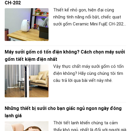
CH-202
Thiết kế nhỏ gọn, hiện đại cùng
những tính năng nổi bật, chiếc quạt
sưởi gốm Ceramic Mini FujiE CH-202
khá được lòng người dùng mỗi khi
đông tới. Nếu vẫn còn băn khoăn, hãy
tham khảo ngay bài viết dưới đây của
Máy sưởi gốm có tốn điện không? Cách chọn máy sưởi
META để có được cái nhìn khách
gốm tiết kiệm điện nhất
quan về sản phẩm này nhé.
Vậy thực chất máy sưởi gốm có tốn
điện không? Hãy cùng chúng tôi tìm
câu trả lời qua bài viết này nhé.
Những thiết bị sưởi cho bạn giấc ngủ ngon ngày đông
lạnh giá
Thời tiết lạnh khiến chúng ta cảm
thấy khó ngủ, nhất là đối với người già