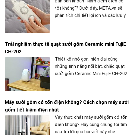
Bạn băn khoăn "Nằm đệm điện có
tốt không"? Dưới đây, META.vn sẽ
phân tích chi tiết lợi ích và các lưu ý
để bạn sử dụng chăn đệm điện một
cách an toàn.
Trải nghiệm thực tế quạt sưởi gốm Ceramic mini FujiE
CH-202
Thiết kế nhỏ gọn, hiện đại cùng
những tính năng nổi bật, chiếc quạt
sưởi gốm Ceramic Mini FujiE CH-202
khá được lòng người dùng mỗi khi
đông tới. Nếu vẫn còn băn khoăn, hãy
tham khảo ngay bài viết dưới đây của
Máy sưởi gốm có tốn điện không? Cách chọn máy sưởi
META để có được cái nhìn khách
gốm tiết kiệm điện nhất
quan về sản phẩm này nhé.
Vậy thực chất máy sưởi gốm có tốn
điện không? Hãy cùng chúng tôi tìm
câu trả lời qua bài viết này nhé.