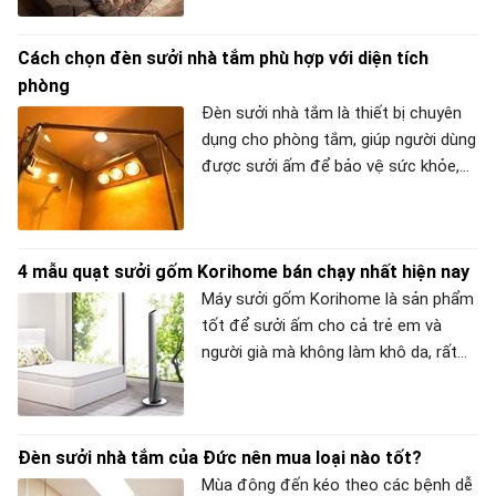
lợi dưới đây. Cùng META tìm hiểu xem
này sẽ giải đáp giúp bạn lựa chọn sản
những cứu tinh để mùa đông không
phẩm phù hợp.
Cách chọn đèn sưởi nhà tắm phù hợp với diện tích
lạnh: Áo khoác, đai quấn bụng, ủng
“tự sưởi ấm” có công dụng như thế
phòng
nào nhé!
Đèn sưởi nhà tắm là thiết bị chuyên
dụng cho phòng tắm, giúp người dùng
được sưởi ấm để bảo vệ sức khỏe,
tránh bị cảm lạnh trong khi tắm, đặc
biêt là tại các gia đình có trẻ nhỏ và
người già. Trong thực tế, diện tích
4 mẫu quạt sưởi gốm Korihome bán chạy nhất hiện nay
phòng tắm của các hộ gia đình không
phải nhà nào giống nhau nhưng đây
Máy sưởi gốm Korihome là sản phẩm
lại là một yếu tố quan trọng có ảnh
tốt để sưởi ấm cho cả trẻ em và
hưởng tới hiệu quả làm ấm của đèn.
người già mà không làm khô da, rất
Vì vậy, bạn đừng bỏ qua những lưu ý
dễ chịu khi sử dụng trong phòng kín.
sau để chọn được chiếc đèn sưởi
Nếu bạn đang có ý định tim mua 1
tắm thích hợp nhất cho nhà tắm của
chiếc quạt sưởi thì không nên bỏ qua
Đèn sưởi nhà tắm của Đức nên mua loại nào tốt?
mình nhé!
4 mẫu quạt sưởi ceramic Korihome
dưới đây.
Mùa đông đến kéo theo các bệnh dễ