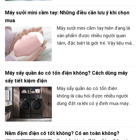
sản phẩm này. Vậy chúng ta có nên
Máy sưởi mini cầm tay: Những điều cần lưu ý khi chọn
mua và sử dụng loại túi sưởi ấm hình
mua
thú ngộ nghĩnh này không? Hãy cùng
META tìm câu trả lời qua bài viết dưới
Máy sưởi mini cầm tay hiện đang là
đây nhé!
sản phẩm được nhiều người quan
tâm, đặc biệt là giới trẻ. Vậy liệu máy
sưởi mini này có tốt không và cần lưu
ý những điều gì khi mua? Bạn hãy
cùng META.vn tìm hiểu qua bài viết
Máy sấy quần áo có tốn điện không? Cách dùng máy
dưới đây nhé!
sấy tiết kiệm điện
Máy sấy quần áo có tốn điện
không là câu hỏi được nhiều người
dùng đặt ra khi có ý định mua máy
sấy quần áo. Bài viết sau đây,
META.vn sẽ giúp bạn giải đáp và chỉ
cho bạn cách để dùng máy sấy quần
Nằm đệm điện có tốt không? Có an toàn không?
áo tiết kiệm điện hơn.