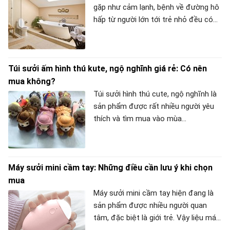
gặp như cảm lạnh, bệnh về đường hô
hấp từ người lớn tới trẻ nhỏ đều có
thể gặp phải. Chính vì vậy mà nhu cầu
sử dụng đồ sưởi tăng cũng tăng
nhanh chóng, đặt biệt là sử dụng đèn
Túi sưởi ấm hình thú kute, ngộ nghĩnh giá rẻ: Có nên
sưởi trong nhà tắm vì đây là lúc
mua không?
chúng ta dễ gặp khí lạnh nhất. Hôm
nay META sẽ giới thiệu cho các bạn
Túi sưởi hình thú cute, ngộ nghĩnh là
dòng sản phẩm đèn sưởi chất lượng
sản phẩm được rất nhiều người yêu
tốt đến từ Đức, cùng xem đèn sưởi
thích và tìm mua vào mùa
nhà tắm của Đức nên mua loại nào
đông. Mặc dù vậy, nhiều khách hàng
tốt nhé!
vẫn còn băn khoăn về chất lượng của
sản phẩm này. Vậy chúng ta có nên
Máy sưởi mini cầm tay: Những điều cần lưu ý khi chọn
mua và sử dụng loại túi sưởi ấm hình
mua
thú ngộ nghĩnh này không? Hãy cùng
META tìm câu trả lời qua bài viết dưới
Máy sưởi mini cầm tay hiện đang là
đây nhé!
sản phẩm được nhiều người quan
tâm, đặc biệt là giới trẻ. Vậy liệu máy