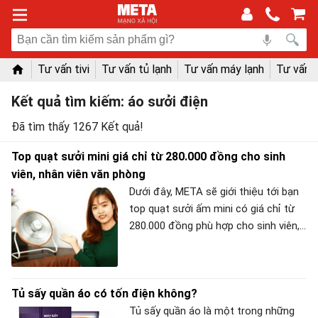
Tư vấn tivi
Tư vấn tủ lạnh
Tư vấn máy lạnh
Tư vấn 
Kết quả tìm kiếm: áo sưởi điện
Đã tìm thấy 1267 Kết quả!
Top quạt sưởi mini giá chỉ từ 280.000 đồng cho sinh
viên, nhân viên văn phòng
Dưới đây, META sẽ giới thiệu tới bạn
top quạt sưởi ấm mini có giá chỉ từ
280.000 đồng phù hợp cho sinh viên,
nhân viên văn phòng. Bạn hãy tham
khảo nhé!
Tủ sấy quần áo có tốn điện không?
Tủ sấy quần áo là một trong những