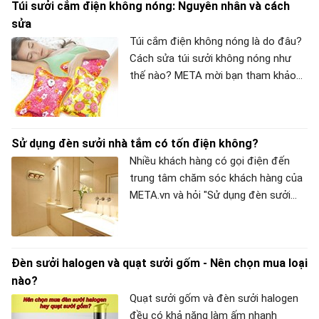
Túi sưởi cắm điện không nóng: Nguyên nhân và cách
tiền? Hãy cùng META tìm hiểu rõ hơn
sửa
ngay nhé!
Túi cắm điện không nóng là do đâu?
Cách sửa túi sưởi không nóng như
thế nào? META mời bạn tham khảo
bài viết dưới đây của chúng tôi để
nắm rõ hơn nhé!
Sử dụng đèn sưởi nhà tắm có tốn điện không?
Nhiều khách hàng có gọi điện đến
trung tâm chăm sóc khách hàng của
META.vn và hỏi "Sử dụng đèn sưởi
nhà tắm có tốn điện không?" để có
quyết định mua hàng chính xác. Vì
vậy, trong bài hỗ trợ này, chúng tôi sẽ
Đèn sưởi halogen và quạt sưởi gốm - Nên chọn mua loại
giải đáp thắc mắc đồng thời chia sẻ
nào?
cho người dùng một số cách tiết
kiệm điện năng khi sử dụng đèn sưởi
Quạt sưởi gốm và đèn sưởi halogen
nhà tắm.
đều có khả năng làm ấm nhanh