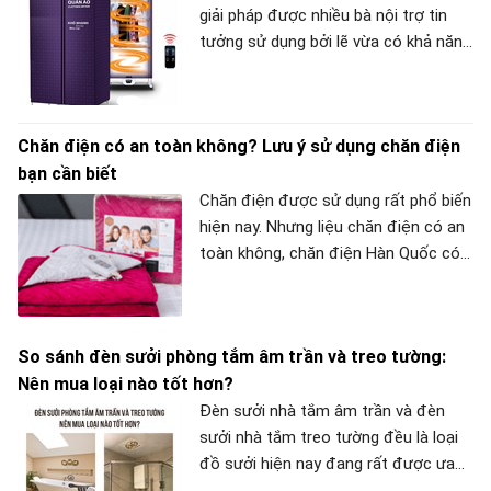
giải pháp được nhiều bà nội trợ tin
tưởng sử dụng bởi lẽ vừa có khả năng
làm khô quần áo nhanh trong những
ngày mùa mưa kéo dài, vừa có mức
giá rẻ hợp túi tiền của người tiêu dùng
Chăn điện có an toàn không? Lưu ý sử dụng chăn điện
Việt. Tuy nhiên, có một vấn đề là
bạn cần biết
những dòng tủ sấy quần áo này có
tốn điện không?
Chăn điện được sử dụng rất phổ biến
hiện nay. Nhưng liệu chăn điện có an
toàn không, chăn điện Hàn Quốc có
an toàn không? Hãy cùng META.vn
tìm hiểu nhé!
So sánh đèn sưởi phòng tắm âm trần và treo tường:
Nên mua loại nào tốt hơn?
Đèn sưởi nhà tắm âm trần và đèn
sưởi nhà tắm treo tường đều là loại
đồ sưởi hiện nay đang rất được ưa
chuộng trên thị trường. Tuy nhiên,