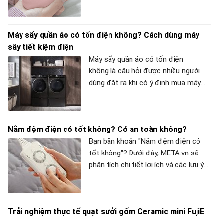
sưởi mini này có tốt không và cần lưu
ý những điều gì khi mua? Bạn hãy
cùng META.vn tìm hiểu qua bài viết
Máy sấy quần áo có tốn điện không? Cách dùng máy
dưới đây nhé!
sấy tiết kiệm điện
Máy sấy quần áo có tốn điện
không là câu hỏi được nhiều người
dùng đặt ra khi có ý định mua máy
sấy quần áo. Bài viết sau đây,
META.vn sẽ giúp bạn giải đáp và chỉ
cho bạn cách để dùng máy sấy quần
Nằm đệm điện có tốt không? Có an toàn không?
áo tiết kiệm điện hơn.
Bạn băn khoăn "Nằm đệm điện có
tốt không"? Dưới đây, META.vn sẽ
phân tích chi tiết lợi ích và các lưu ý
để bạn sử dụng chăn đệm điện một
cách an toàn.
Trải nghiệm thực tế quạt sưởi gốm Ceramic mini FujiE