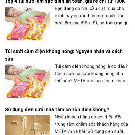
Top 4 túi sưởi ấm sạc điện an toàn, giá rẻ chỉ từ 100K
nhé!
Bạn đang có nhu cầu đặt mua cho
mình hay người thân một chiếc túi
sưởi ấm sạc điện tốt, an toàn mà giá
cả lại hợp lý? Trong bài viết dưới đây,
META sẽ chia sẻ đến bạn 4 túi sưởi
điện tốt, bán chạy nhất. Hãy tham
Túi sưởi cắm điện không nóng: Nguyên nhân và cách
khảo nhé!
sửa
Túi cắm điện không nóng là do đâu?
Cách sửa túi sưởi không nóng như
thế nào? META mời bạn tham khảo
bài viết dưới đây của chúng tôi để
nắm rõ hơn nhé!
Sử dụng đèn sưởi nhà tắm có tốn điện không?
Nhiều khách hàng có gọi điện đến
trung tâm chăm sóc khách hàng của
META.vn và hỏi "Sử dụng đèn sưởi