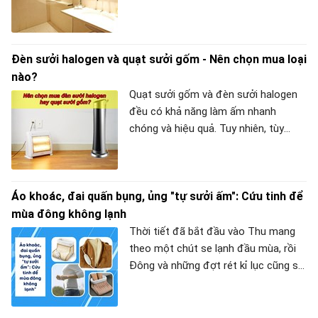
nhà tắm có tốn điện không?" để có
quyết định mua hàng chính xác. Vì
vậy, trong bài hỗ trợ này, chúng tôi sẽ
Đèn sưởi halogen và quạt sưởi gốm - Nên chọn mua loại
giải đáp thắc mắc đồng thời chia sẻ
nào?
cho người dùng một số cách tiết
kiệm điện năng khi sử dụng đèn sưởi
Quạt sưởi gốm và đèn sưởi halogen
nhà tắm.
đều có khả năng làm ấm nhanh
chóng và hiệu quả. Tuy nhiên, tùy
thuộc vào nhu cầu và điều khiện mỗi
gia đình mà bạn nên lựa chọn sản
phẩm phù hợp.
Áo khoác, đai quấn bụng, ủng "tự sưởi ấm": Cứu tinh để
mùa đông không lạnh
Thời tiết đã bắt đầu vào Thu mang
theo một chút se lạnh đầu mùa, rồi
Đông và những đợt rét kỉ lục cũng sẽ
sớm tới gõ cửa nhà bạn. Bạn sẽ làm
gì để bảo vệ sức khỏe của bản thân
và gia đình trong mùa đông này?