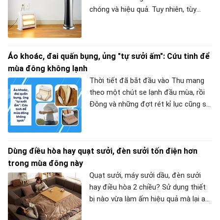
chóng và hiệu quả. Tuy nhiên, tùy
thuộc vào nhu cầu và điều khiện mỗi
gia đình mà bạn nên lựa chọn sản
phẩm phù hợp.
Áo khoác, đai quấn bụng, ủng "tự sưởi ấm": Cứu tinh để
mùa đông không lạnh
Thời tiết đã bắt đầu vào Thu mang
theo một chút se lạnh đầu mùa, rồi
Đông và những đợt rét kỉ lục cũng sẽ
sớm tới gõ cửa nhà bạn. Bạn sẽ làm
gì để bảo vệ sức khỏe của bản thân
và gia đình trong mùa đông này?
Dùng điều hòa hay quạt sưởi, đèn sưởi tốn điện hơn
Chuẩn bị đồ sưởi là việc nên làm ngay
trong mùa đông này
đó! Mùa đông sẽ lạnh hơn nếu không
có gấu 37 độ ôm? Không hề! Chúng
Quạt sưởi, máy sưởi dầu, đèn sưởi
ta đã có những sản phẩm giúp bạn
hay điều hòa 2 chiều? Sử dụng thiết
có thể tự sưởi ấm tuyệt vời còn ấm
bị nào vừa làm ấm hiệu quả mà lại an
hơn cả gấu 37 độ, vẫn an toàn và tiện
toàn và tiết kiệm điện năng. Bài viết