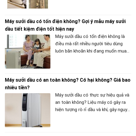
đặt lên bàn cân so sánh đèn sưởi
nhà tắm âm trần và treo tường, rất
Máy sưởi dầu có tốn điện không? Gợi ý mẫu máy sưởi
nhiều người tiêu dùng đặt câu hỏi:
dầu tiết kiệm điện tốt hiện nay
Nên mua loại nào tốt hơn? Vậy trong
hai loại đèn sưởi nên chọn sử dụng
Máy sưởi dầu có tốn điện không là
loại nào? Hãy cùng META tìm hiểu
điều mà rất nhiều người tiêu dùng
trong bài viết dưới đây nhé!
luôn băn khoăn khi đang muốn mua
một chiếc máy sưởi cho gia đình.
Máy sưởi dầu có an toàn không? Có hại không? Giá bao
nhiêu tiền?
Máy sưởi dầu có thực sự hiệu quả và
an toàn không? Liệu máy có gây ra
hiện tượng rò rỉ dầu và khí, gây nguy
hại về điện hay ảnh hưởng tới sức
khỏe của con người hay không? Và
giá bán của thiết bị này bao nhiêu