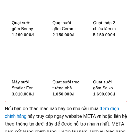
Quạt sưởi
Quạt sưởi
Quạt tháp 2
gốm Benny
gốm Ceramic
chiều làm mát
BHT2300
để sàn FujiE
và sưởi ấm U
1.290.000đ
2.150.000đ
5.150.000đ
CH-2400
Ultty SKJ-
CR018HM có
chức năng bù
ẩm
Máy sưởi
Quạt sưởi treo
Quạt sưởi
Stadler Form
tường nhà
gốm Saiko
Anna Big
tắm Fujihome
CH-2000R
3.010.000đ
1.050.000đ
1.690.000đ
FHB5000
(2.000W)
Nếu bạn có thắc mắc nào hay có nhu cầu mua
đệm điện
chính hãng
hãy truy cập ngay website META.vn hoặc liên hệ
theo thông tin dưới đây để được hỗ trợ nhanh nhất. META
cam kết Hàng chính hãng, Uy tín lâu năm, Dịch vụ Giao hàng