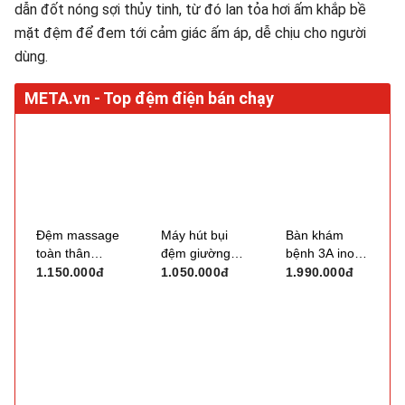
dẫn đốt nóng sợi thủy tinh, từ đó lan tỏa hơi ấm khắp bề
mặt đệm để đem tới cảm giác ấm áp, dễ chịu cho người
dùng.
Đệm massage
Máy hút bụi
Bàn khám
toàn thân
đệm giường
bệnh 3A inox
Vispo VP-
Deerma DEM-
kèm đệm
1.150.000đ
1.050.000đ
1.990.000đ
N20D
CM980