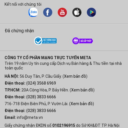
Kết nối với chúng tôi
Đã chứng nhận
CÔNG TY CỔ PHẦN MẠNG TRỰC TUYẾN META
Trên 19 năm Uy tín cung cấp Dịch vụ Bán hàng & Thu tiền tại nhà
toàn quốc
HÀ NỘI:
56 Duy Tân, P. Cầu Giấy. (
Xem bản đồ
)
Điện thoại:
(024) 3568 6969
TP.HCM:
20A Cộng Hòa, P. Bảy Hiền. (
Xem bản đồ
)
Điện thoại:
(028) 3833 6666
716-718 Điện Biên Phủ, P. Vườn Lài. (
Xem bản đồ
)
Điện thoại:
(028) 3833 6666
Email:
info@meta.vn
Giấy chứng nhận ĐKDN số
0102196915
do Sở KH&ĐT TP. Hà Nội