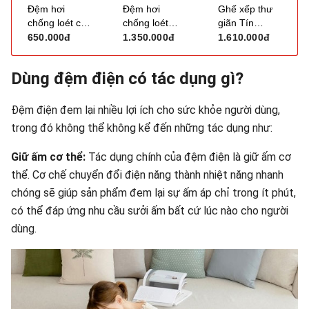
Đệm hơi
Đệm hơi
Ghế xếp thư
chống loét có
chống loét
giãn Tín
thông khí
GBM-095B
Thành Phát
650.000đ
1.350.000đ
1.610.000đ
Oromi
GTG-01
HF6001
(không đệm)
Dùng đệm điện có tác dụng gì?
Đệm điện đem lại nhiều lợi ích cho sức khỏe người dùng,
trong đó không thể không kể đến những tác dụng như:
Giữ ấm cơ thể:
Tác dụng chính của đệm điện là giữ ấm cơ
thể. Cơ chế chuyển đổi điện năng thành nhiệt năng nhanh
chóng sẽ giúp sản phẩm đem lại sự ấm áp chỉ trong ít phút,
có thể đáp ứng nhu cầu sưởi ấm bất cứ lúc nào cho người
dùng.