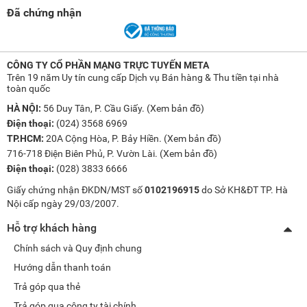
Đã chứng nhận
CÔNG TY CỔ PHẦN MẠNG TRỰC TUYẾN META
Trên 19 năm Uy tín cung cấp Dịch vụ Bán hàng & Thu tiền tại nhà
toàn quốc
HÀ NỘI:
56 Duy Tân, P. Cầu Giấy. (
Xem bản đồ
)
Điện thoại:
(024) 3568 6969
TP.HCM:
20A Cộng Hòa, P. Bảy Hiền. (
Xem bản đồ
)
716-718 Điện Biên Phủ, P. Vườn Lài. (
Xem bản đồ
)
Điện thoại:
(028) 3833 6666
Giấy chứng nhận ĐKDN/MST số
0102196915
do Sở KH&ĐT TP. Hà
Nội cấp ngày 29/03/2007.
Hỗ trợ khách hàng
Chính sách và Quy định chung
Hướng dẫn thanh toán
Trả góp qua thẻ
Trả góp qua công ty tài chính