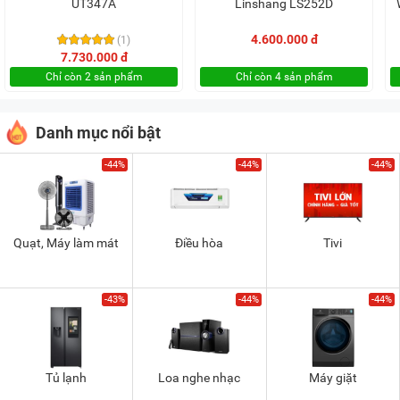
UT347A
Linshang LS252D
4.600.000 đ
(1)
7.730.000 đ
Chỉ còn 2 sản phẩm
Chỉ còn 4 sản phẩm
Danh mục nổi bật
-44%
-44%
-44%
Quạt, Máy làm mát
Điều hòa
Tivi
-43%
-44%
-44%
Tủ lạnh
Loa nghe nhạc
Máy giặt