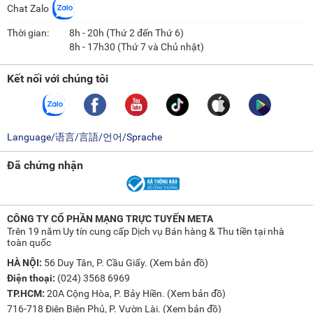
Chat Zalo
Thời gian:
8h - 20h (Thứ 2 đến Thứ 6)
8h - 17h30 (Thứ 7 và Chủ nhật)
Kết nối với chúng tôi
Language/语言/言語/언어/Sprache
Đã chứng nhận
CÔNG TY CỔ PHẦN MẠNG TRỰC TUYẾN META
Trên 19 năm Uy tín cung cấp Dịch vụ Bán hàng & Thu tiền tại nhà
toàn quốc
HÀ NỘI:
56 Duy Tân, P. Cầu Giấy. (
Xem bản đồ
)
Điện thoại:
(024) 3568 6969
TP.HCM:
20A Cộng Hòa, P. Bảy Hiền. (
Xem bản đồ
)
716-718 Điện Biên Phủ, P. Vườn Lài. (
Xem bản đồ
)