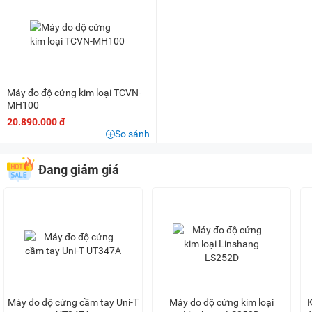
2 triệu - 3 triệu
(1)
3 triệu - 5 triệu
(1)
5 triệu - 8 triệu
(2)
8 triệu - 10 triệu
(1)
10 triệu - 15 triệu
(6)
Máy đo độ cứng kim loại TCVN-
15 triệu - 20 triệu
(3)
MH100
20.890.000 đ
20 triệu - 25 triệu
(1)
So sánh
25 triệu - 30 triệu
(2)
30 triệu - 40 triệu
(2)
Đang giảm giá
50 triệu - 100 triệu
(2)
100 triệu - 200 triệu
(2)
Trên 200 triệu
(1)
Máy đo độ cứng cầm tay Uni-T
Máy đo độ cứng kim loại
K