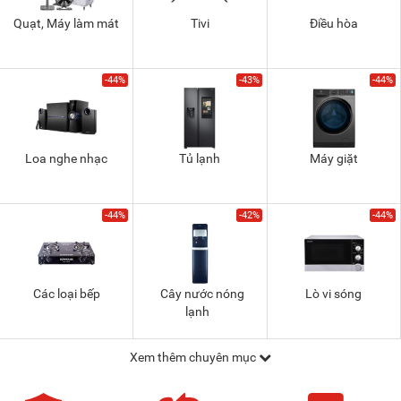
Quạt, Máy làm mát
Tivi
Điều hòa
-44%
-43%
-44%
Loa nghe nhạc
Tủ lạnh
Máy giặt
-44%
-42%
-44%
Các loại bếp
Cây nước nóng
Lò vi sóng
lạnh
Xem thêm chuyên mục