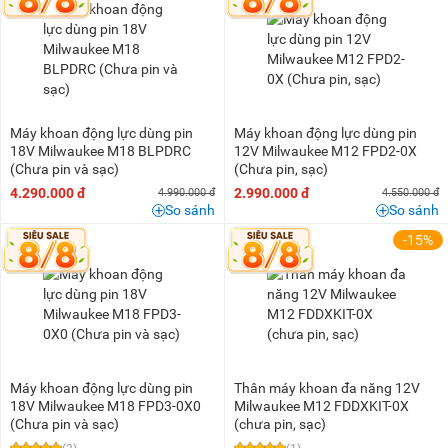
200K - 500K
(5)
500K - 1 triệu
(35)
1 triệu - 1,5 triệu
(52)
1,5 triệu - 2 triệu
(46)
2 triệu - 3 triệu
(83)
Máy khoan động lực dùng pin
Máy khoan động lực dùng pin
3 triệu - 5 triệu
(79)
18V Milwaukee M18 BLPDRC
12V Milwaukee M12 FPD2-0X
(Chưa pin và sạc)
(Chưa pin, sạc)
5 triệu - 8 triệu
(41)
4.290.000 đ
2.990.000 đ
4.990.000 đ
4.550.000 đ
So sánh
So sánh
8 triệu - 10 triệu
(9)
-15%
10 triệu - 15 triệu
(8)
15 triệu - 20 triệu
(2)
Máy khoan động lực dùng pin
Thân máy khoan đa năng 12V
18V Milwaukee M18 FPD3-0X0
Milwaukee M12 FDDXKIT-0X
(Chưa pin và sạc)
(chưa pin, sạc)