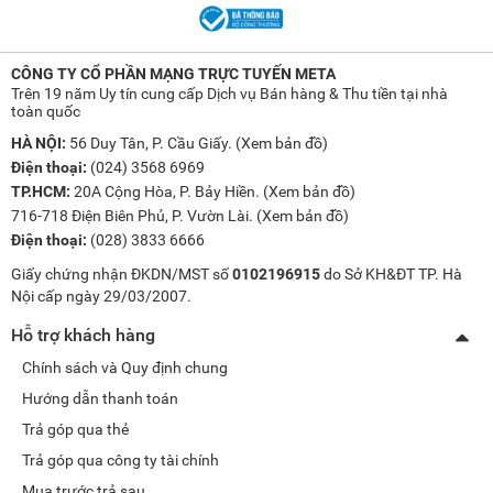
CÔNG TY CỔ PHẦN MẠNG TRỰC TUYẾN META
Trên 19 năm Uy tín cung cấp Dịch vụ Bán hàng & Thu tiền tại nhà
toàn quốc
HÀ NỘI:
56 Duy Tân, P. Cầu Giấy. (
Xem bản đồ
)
Điện thoại:
(024) 3568 6969
TP.HCM:
20A Cộng Hòa, P. Bảy Hiền. (
Xem bản đồ
)
716-718 Điện Biên Phủ, P. Vườn Lài. (
Xem bản đồ
)
Điện thoại:
(028) 3833 6666
Giấy chứng nhận ĐKDN/MST số
0102196915
do Sở KH&ĐT TP. Hà
Nội cấp ngày 29/03/2007.
Hỗ trợ khách hàng
Chính sách và Quy định chung
Hướng dẫn thanh toán
Trả góp qua thẻ
Trả góp qua công ty tài chính
Mua trước trả sau