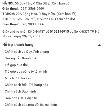
HÀ NỘI:
56 Duy Tân, P. Cầu Giấy. (
Xem bản đồ
)
Điện thoại:
(024) 3568 6969
TP.HCM:
20A Cộng Hòa, P. Bảy Hiền. (
Xem bản đồ
)
716-718 Điện Biên Phủ, P. Vườn Lài. (
Xem bản đồ
)
Điện thoại:
(028) 3833 6666
Giấy chứng nhận ĐKDN/MST số
0102196915
do Sở KH&ĐT TP. Hà
Nội cấp ngày 29/03/2007.
Hỗ trợ khách hàng
Chính sách và Quy định chung
Hướng dẫn thanh toán
Trả góp qua thẻ
Trả góp qua công ty tài chính
Mua trước trả sau
Chính sách Đổi - Trả hàng hóa
Chính sách Bảo hành
Hóa đơn GTGT điện tử
Chính sách bảo mật dữ liệu cá nhân