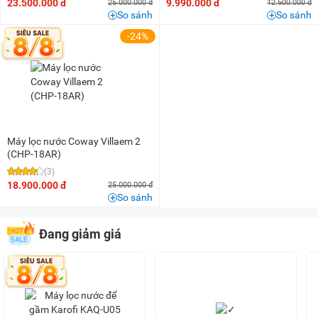
23.500.000 đ
9.990.000 đ
25.000.000 đ
12.500.000 đ
So sánh
So sánh
-24%
Máy lọc nước Coway Villaem 2
(CHP-18AR)
(3)
18.900.000 đ
25.000.000 đ
So sánh
Đang giảm giá