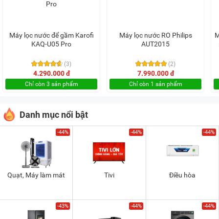
Máy lọc nước để gầm Karofi
Máy lọc nước RO Philips
M
KAQ-U05 Pro
AUT2015
(3)
(2)
4.290.000 đ
7.990.000 đ
Chỉ còn 3 sản phẩm
Chỉ còn 1 sản phẩm
Danh mục nổi bật
-44%
-44%
-44%
Quạt, Máy làm mát
Tivi
Điều hòa
-43%
-44%
-44%