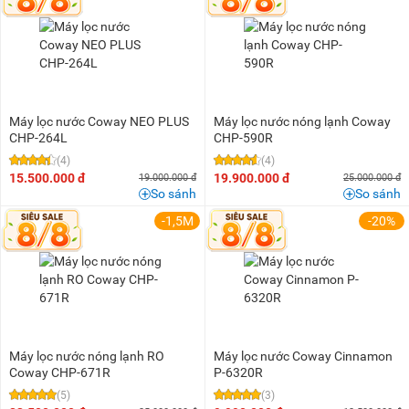
1 triệu - 1,5 triệu
(1)
2 triệu - 3 triệu
(9)
3 triệu - 5 triệu
(147)
5 triệu - 8 triệu
(141)
8 triệu - 10 triệu
(47)
Máy lọc nước Coway NEO PLUS
Máy lọc nước nóng lạnh Coway
10 triệu - 15 triệu
(37)
CHP-264L
CHP-590R
(4)
(4)
15 triệu - 20 triệu
(18)
15.500.000 đ
19.900.000 đ
19.000.000 đ
25.000.000 đ
20 triệu - 25 triệu
(4)
So sánh
So sánh
25 triệu - 30 triệu
(2)
-1,5M
-20%
30 triệu - 40 triệu
(1)
40 triệu - 50 triệu
(1)
Máy lọc nước nóng lạnh RO
Máy lọc nước Coway Cinnamon
Coway CHP-671R
P-6320R
(5)
(3)