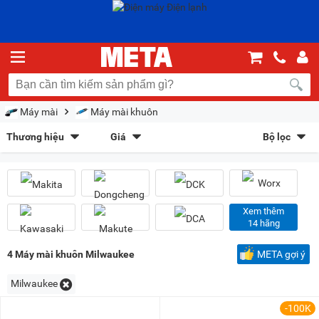
Máy mài
Máy mài khuôn
Thương hiệu
Giá
Bộ lọc
Makita
(7)
Dongcheng
(6)
Sắp xếp theo
DCK
(5)
Worx Orange
(1)
Bán chạy nhất
Giá tăng dần
Giá giảm dần
Giảm giá
Kawasaki
(2)
Makute
(3)
DCA
(3)
Bosch
(4)
Mới nhất
Trả góp
META gợi ý
Xem thêm
14 hãng
Hyundai
(1)
Ken
(3)
Kiểu hiển thị
4
Máy mài khuôn Milwaukee
META gợi ý
Dạng lưới
Danh sách
Milwaukee
Chọn khoảng giá
-100K