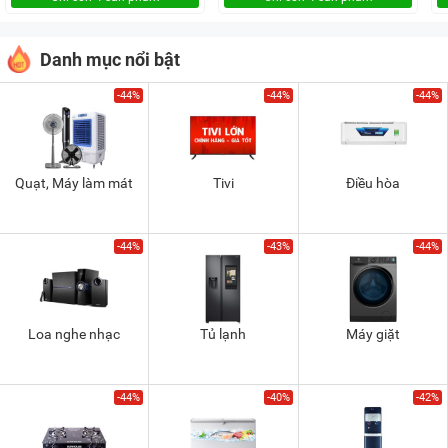
Danh mục nổi bật
-44%
-44%
-44%
Quạt, Máy làm mát
Tivi
Điều hòa
-44%
-43%
-44%
Loa nghe nhạc
Tủ lạnh
Máy giặt
-44%
-40%
-42%