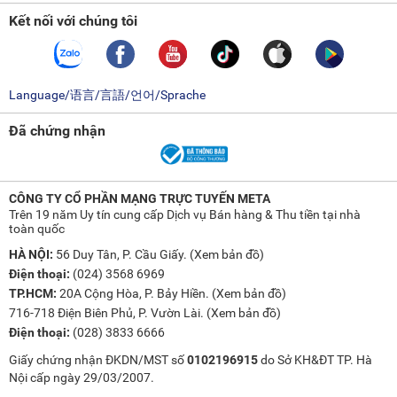
Kết nối với chúng tôi
Language/语言/言語/언어/Sprache
Đã chứng nhận
CÔNG TY CỔ PHẦN MẠNG TRỰC TUYẾN META
Trên 19 năm Uy tín cung cấp Dịch vụ Bán hàng & Thu tiền tại nhà
toàn quốc
HÀ NỘI:
56 Duy Tân, P. Cầu Giấy. (
Xem bản đồ
)
Điện thoại:
(024) 3568 6969
TP.HCM:
20A Cộng Hòa, P. Bảy Hiền. (
Xem bản đồ
)
716-718 Điện Biên Phủ, P. Vườn Lài. (
Xem bản đồ
)
Điện thoại:
(028) 3833 6666
Giấy chứng nhận ĐKDN/MST số
0102196915
do Sở KH&ĐT TP. Hà
Nội cấp ngày 29/03/2007.