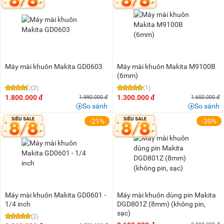
200K - 500K
(3)
500K - 1 triệu
(20)
1 triệu - 1,5 triệu
(6)
1,5 triệu - 2 triệu
(2)
2 triệu - 3 triệu
(7)
Máy mài khuôn Makita GD0603
Máy mài khuôn Makita M9100B
3 triệu - 5 triệu
(12)
(6mm)
(2)
(1)
5 triệu - 8 triệu
(4)
1.800.000 đ
1.300.000 đ
1.990.000 đ
1.650.000 đ
8 triệu - 10 triệu
(2)
So sánh
So sánh
-21%
-30%
Máy mài khuôn Makita GD0601 -
Máy mài khuôn dùng pin Makita
1/4 inch
DGD801Z (8mm) (không pin,
sạc)
(2)