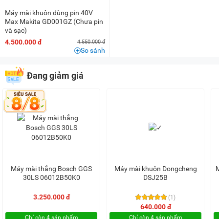
Máy mài khuôn dùng pin 40V
Max Makita GD001GZ (Chưa pin
và sạc)
4.500.000 đ
4.550.000 đ
So sánh
Đang giảm giá
Máy mài thẳng Bosch GGS
Máy mài khuôn Dongcheng
30LS 06012B50K0
DSJ25B
3.250.000 đ
(1)
640.000 đ
Chỉ còn 4 sản phẩm
Chỉ còn 4 sản phẩm