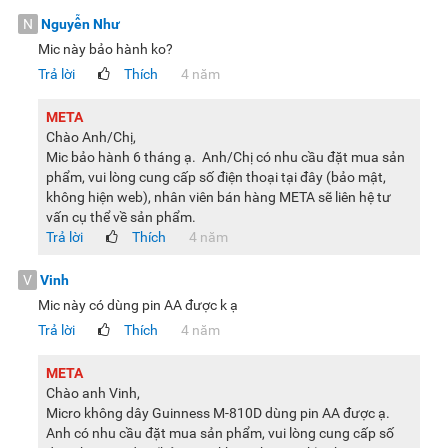
N
Nguyễn Như
Mic này bảo hành ko?
Trả lời
Thích
4 năm
META
Chào Anh/Chị,
Mic bảo hành 6 tháng ạ. Anh/Chị có nhu cầu đặt mua sản
phẩm, vui lòng cung cấp số điện thoại tại đây (bảo mật,
không hiện web), nhân viên bán hàng META sẽ liên hệ tư
vấn cụ thể về sản phẩm.
Trả lời
Thích
4 năm
V
Vinh
Mic này có dùng pin AA được k ạ
Trả lời
Thích
4 năm
META
Chào anh Vinh,
Micro không dây Guinness M-810D dùng pin AA được ạ.
Anh có nhu cầu đặt mua sản phẩm, vui lòng cung cấp số