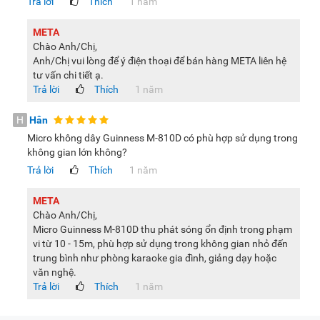
Trả lời
Thích
1 năm
META
Chào Anh/Chị,
Anh/Chị vui lòng để ý điện thoại để bán hàng META liên hệ
tư vấn chi tiết ạ.
Trả lời
Thích
1 năm
H
Hân
Micro không dây Guinness M-810D có phù hợp sử dụng trong
không gian lớn không?
Trả lời
Thích
1 năm
META
Chào Anh/Chị,
Micro Guinness M-810D thu phát sóng ổn định trong phạm
vi từ 10 - 15m, phù hợp sử dụng trong không gian nhỏ đến
trung bình như phòng karaoke gia đình, giảng dạy hoặc
văn nghệ.
Trả lời
Thích
1 năm