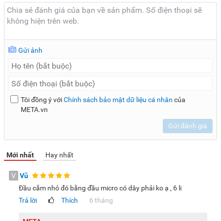
Như vậy, micro Guinness M-810D ứng dụng công nghệ hiện
đại mang đến hiệu quả thu phát âm thanh vượt trội, giúp
bạn có trải nghiệm âm thanh tuyệt vời. Vì vậy, nếu có nhu
cầu mua micro không dây chất lượng thì bạn đừng bỏ lỡ
Gửi ảnh
model sản phẩm này nhé!
Lưu ý:
Hình ảnh sản phẩm chỉ có tính chất minh họa, chi tiết
sản phẩm, màu sắc có thể thay đổi tùy theo sản phẩm thực
tế.
Tôi đồng ý với
Chính sách bảo mật dữ liệu cá nhân
của
META.vn
Gửi đánh giá
Mới nhất
Hay nhất
V
Vũ
Đầu cắm nhỏ đó bằng đầu micro có dây phải ko ạ , 6 li
Trả lời
Thích
6 tháng