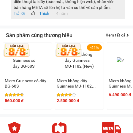
điện thoại tại đây (bảo mật, không hiện web), nhân viên
bán hàng META sẽ liên hệ tư vấn cụ thể về sản phẩm.
Trả lời
Thích
4 năm
Sản phẩm cùng thương hiệu
Xem tất cả
-41%
Micro Guinness có dây
Micro không dây
Micro không
BG-68S
Guinness MU-1182
Guinness MU
(New)
6.490.000 đ
560.000 đ
2.500.000 đ