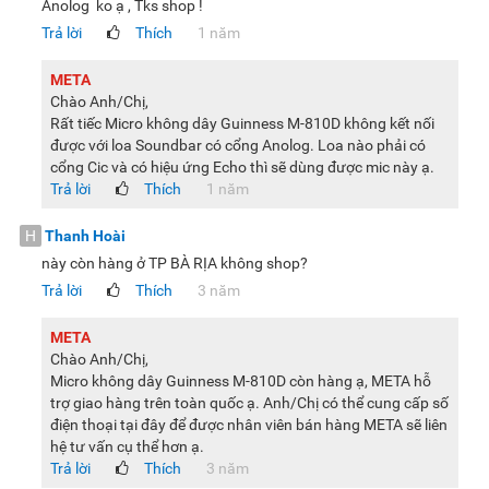
Anolog ko ạ , Tks shop !
Trả lời
Thích
1 năm
META
Chào Anh/Chị,
Rất tiếc Micro không dây Guinness M-810D không kết nối
được với loa Soundbar có cổng Anolog. Loa nào phải có
cổng Cic và có hiệu ứng Echo thì sẽ dùng được mic này ạ.
Trả lời
Thích
1 năm
H
Thanh Hoài
này còn hàng ở TP BÀ RỊA không shop?
Trả lời
Thích
3 năm
META
Chào Anh/Chị,
Micro không dây Guinness M-810D còn hàng ạ, META hỗ
trợ giao hàng trên toàn quốc ạ. Anh/Chị có thể cung cấp số
điện thoại tại đây để được nhân viên bán hàng META sẽ liên
hệ tư vấn cụ thể hơn ạ.
Trả lời
Thích
3 năm