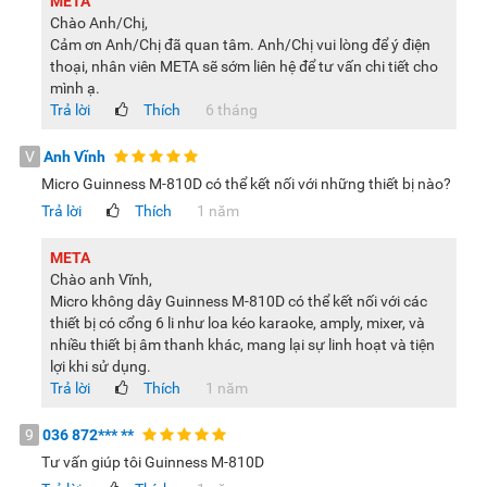
META
Chào Anh/Chị,
Cảm ơn Anh/Chị đã quan tâm. Anh/Chị vui lòng để ý điện
thoại, nhân viên META sẽ sớm liên hệ để tư vấn chi tiết cho
mình ạ.
Trả lời
Thích
6 tháng
V
Anh Vĩnh
Micro Guinness M-810D có thể kết nối với những thiết bị nào?
Trả lời
Thích
1 năm
META
Chào anh Vĩnh,
Micro không dây Guinness M-810D có thể kết nối với các
thiết bị có cổng 6 li như loa kéo karaoke, amply, mixer, và
nhiều thiết bị âm thanh khác, mang lại sự linh hoạt và tiện
lợi khi sử dụng.
Trả lời
Thích
1 năm
9
036 872***
**
Tư vấn giúp tôi Guinness M-810D