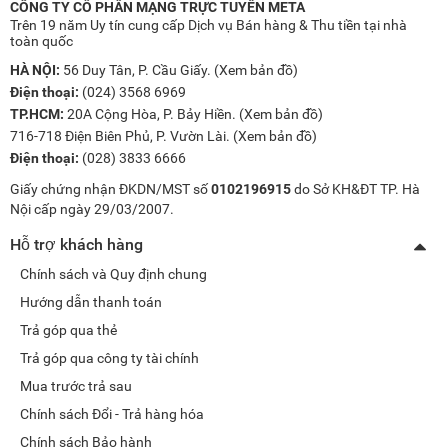
CÔNG TY CỔ PHẦN MẠNG TRỰC TUYẾN META
Trên 19 năm Uy tín cung cấp Dịch vụ Bán hàng & Thu tiền tại nhà
toàn quốc
HÀ NỘI:
56 Duy Tân, P. Cầu Giấy. (
Xem bản đồ
)
Điện thoại:
(024) 3568 6969
TP.HCM:
20A Cộng Hòa, P. Bảy Hiền. (
Xem bản đồ
)
716-718 Điện Biên Phủ, P. Vườn Lài. (
Xem bản đồ
)
Điện thoại:
(028) 3833 6666
Giấy chứng nhận ĐKDN/MST số
0102196915
do Sở KH&ĐT TP. Hà
Nội cấp ngày 29/03/2007.
Hỗ trợ khách hàng
Chính sách và Quy định chung
Hướng dẫn thanh toán
Trả góp qua thẻ
Trả góp qua công ty tài chính
Mua trước trả sau
Chính sách Đổi - Trả hàng hóa
Chính sách Bảo hành