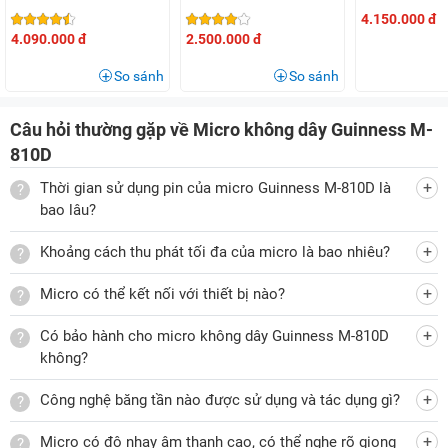
(New)
trong veo, rõ ràng và vang xa. Đặc biệt, với công nghệ này,
4.150.000 đ
mic còn có hiệu suất ổn định, không bị nhiễu sóng từ các
4.090.000 đ
2.500.000 đ
thiết bị khác, mang đến trải nghiệm sử dụng tối ưu cho
So sánh
So sánh
người dùng.
Sản phẩm có đáp tuyến tần số rộng (50Hz - 20KHz) giúp thu
Câu hỏi thường gặp về Micro không dây Guinness M-
phát sóng ổn định ở phạm vi từ 10 - 15m, phù hợp sử dụng
810D
trong các phòng hát karaoke gia đình, giảng dạy, văn nghệ,
Thời gian sử dụng pin của micro Guinness M-810D là
không gian nhỏ...
bao lâu?
Sử dụng dễ dàng
Khoảng cách thu phát tối đa của micro là bao nhiêu?
Cách sử dụng micro Guinness M-810D vô cùng đơn giản.
Nút nguồn của mic được bố trí ngay trên thân máy để bạn có
Micro có thể kết nối với thiết bị nào?
thể dễ dàng điều chỉnh ngay trong khi hát. Giữa thân máy có
màn hình LED hiển thị các thông số quan trọng giúp bạn
Có bảo hành cho micro không dây Guinness M-810D
không?
thuận tiện quan sát, theo dõi.
Đi kèm receiver dung lượng lớn
Công nghệ băng tần nào được sử dụng và tác dụng gì?
Micro không dây Guinness M-810D đi kèm receiver có thiết
Micro có độ nhạy âm thanh cao, có thể nghe rõ giọng