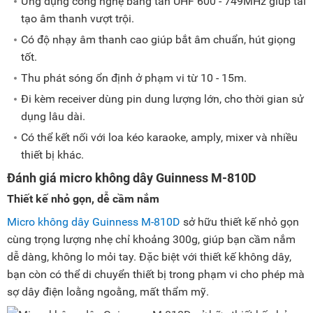
Ứng dụng công nghệ băng tần UHF 600 - 749MHz giúp tái
tạo âm thanh vượt trội.
Có độ nhạy âm thanh cao giúp bắt âm chuẩn, hút giọng
tốt.
Thu phát sóng ổn định ở phạm vi từ 10 - 15m.
Đi kèm receiver dùng pin dung lượng lớn, cho thời gian sử
dụng lâu dài.
Có thể kết nối với loa kéo karaoke, amply, mixer và nhiều
thiết bị khác.
Đánh giá micro không dây Guinness M-810D
Thiết kế nhỏ gọn, dễ cầm nắm
Micro không dây Guinness M-810D
sở hữu thiết kế nhỏ gọn
cùng trọng lượng nhẹ chỉ khoảng 300g, giúp bạn cầm nắm
dễ dàng, không lo mỏi tay. Đặc biệt với thiết kế không dây,
bạn còn có thể di chuyển thiết bị trong phạm vi cho phép mà
sợ dây điện loằng ngoằng, mất thẩm mỹ.