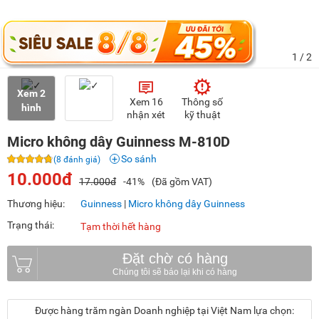
1
/ 2
Xem 2
Xem 16
Thông số
hình
nhận xét
kỹ thuật
Micro không dây Guinness M-810D
So sánh
(8 đánh giá)
10.000đ
17.000đ
-41%
(Đã gồm VAT)
Thương hiệu:
Guinness
|
Micro không dây Guinness
Trạng thái:
Tạm thời hết hàng
Đặt chờ có hàng
Được hàng trăm ngàn Doanh nghiệp tại Việt Nam lựa chọn: