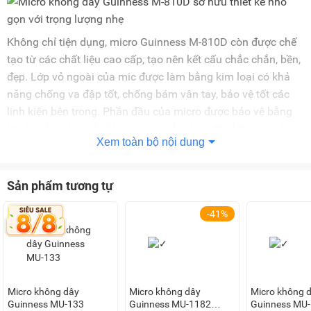
Không chỉ tiện dụng, micro Guinness M-810D còn được chế
tạo từ các chất liệu cao cấp, tạo nên kết cấu chắc chắn, bền,
đẹp. Lớp vỏ ngoài của mic được làm bằng kim loại có khả
năng chống va đập tốt, chống bám vân tay, bảo vệ tốt các
linh kiện bên trong. Phần đầu của micro được bảo vệ bằng
lớp lưới hợp kim chất lượng cao, chịu lực tốt, chống oxy hóa,
Xem toàn bộ nội dung
hạn chế bị móp méo do va đập hay rơi rớt, góp phần duy trì
chất lượng âm thanh ổn định theo thời gian.
Sản phẩm tương tự
Độ nhạy âm thanh cao, thu phát sóng ổn định
M-810D là dòng
micro không dây Guinness
có độ nhạy âm
-41%
thanh cao giúp bắt âm chuẩn, hút giọng tốt. Do đó, dù bạn
có đặt micro ở xa miệng thì mic vẫn phát ra những tiếng rõ
ràng.
Thêm vào đó, micro này M-810D còn được ứng dụng công
Micro không dây
Micro không dây
Micro không 
nghệ băng tần UHF 600 - 749MHz giúp tái tạo âm thanh
Guinness MU-133
Guinness MU-1182
Guinness MU