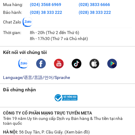
Mua hàng:
(024) 3568 6969
(028) 3833 6666
Bảo hành:
(028) 38 333 222
(028) 38 333 222
Chat Zalo
Thời gian:
8h - 20h (Thứ 2 đến Thứ 6)
8h - 17h30 (Thứ 7 và Chủ nhật)
Kết nối với chúng tôi
Language/语言/言語/언어/Sprache
Đã chứng nhận
CÔNG TY CỔ PHẦN MẠNG TRỰC TUYẾN META
Trên 19 năm Uy tín cung cấp Dịch vụ Bán hàng & Thu tiền tại nhà
toàn quốc
HÀ NỘI:
56 Duy Tân, P. Cầu Giấy. (
Xem bản đồ
)