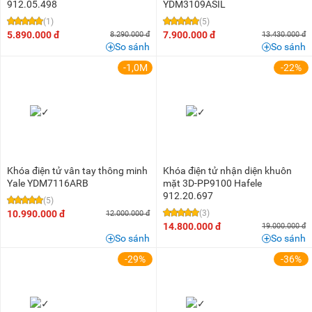
912.05.498
YDM3109ASIL
(1)
(5)
5.890.000 đ
7.900.000 đ
8.290.000 đ
13.430.000 đ
So sánh
So sánh
-1,0M
-22%
Khóa điện tử vân tay thông minh
Khóa điện tử nhận diện khuôn
Yale YDM7116ARB
mặt 3D-PP9100 Hafele
912.20.697
(5)
10.990.000 đ
(3)
12.000.000 đ
14.800.000 đ
19.000.000 đ
So sánh
So sánh
-29%
-36%