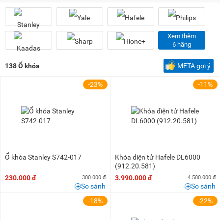
100K - 200K
(2)
200K - 500K
(4)
1 triệu - 1,5 triệu
(2)
Xem thêm
1,5 triệu - 2 triệu
(2)
6 hãng
2 triệu - 3 triệu
(3)
138
Ổ khóa
META gợi ý
3 triệu - 5 triệu
(19)
-23%
-11%
5 triệu - 8 triệu
(39)
8 triệu - 10 triệu
(20)
10 triệu - 15 triệu
(24)
15 triệu - 20 triệu
(10)
20 triệu - 25 triệu
(9)
Ổ khóa Stanley S742-017
Khóa điện tử Hafele DL6000
25 triệu - 30 triệu
(1)
(912.20.581)
30 triệu - 40 triệu
(3)
230.000 đ
3.990.000 đ
300.000 đ
4.500.000 đ
So sánh
So sánh
-18%
-22%