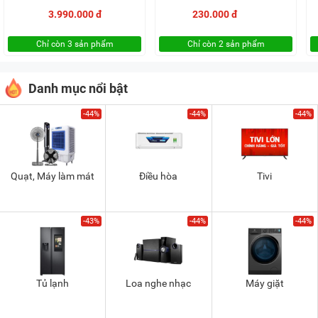
3.990.000 đ
230.000 đ
Chỉ còn 3 sản phẩm
Chỉ còn 2 sản phẩm
Danh mục nổi bật
-44%
-44%
-44%
Quạt, Máy làm mát
Điều hòa
Tivi
-43%
-44%
-44%
Tủ lạnh
Loa nghe nhạc
Máy giặt