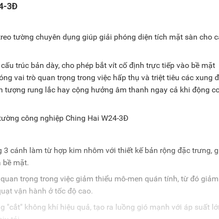
24-3Đ
treo tường chuyên dụng giúp giải phóng diện tích mặt sàn cho 
 cấu trúc bản dày, cho phép bắt vít cố định trực tiếp vào bề mặt
g vai trò quan trọng trong việc hấp thụ và triệt tiêu các xung 
iện tượng rung lắc hay cộng hưởng âm thanh ngay cả khi động c
 3 cánh làm từ hợp kim nhôm với thiết kế bản rộng đặc trưng, g
 bề mặt.
 quan trọng trong việc giảm thiểu mô-men quán tính, từ đó giảm 
 quạt vận hành ở tốc độ cao.
g "cắt" không khí hiệu quả, tạo ra luồng gió mạnh với áp suất l