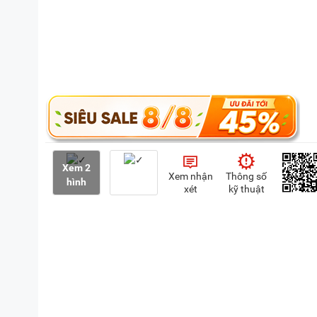
Xem 2
Xem nhận
Thông số
hình
xét
kỹ thuật