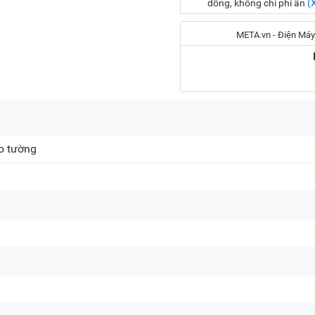
đồng, không chi phí ẩn
(
META.vn - Điện Máy
Địa chỉ:
56 Duy Tân, P. Cầu Giấy
o tường
20A Cộng Hòa, P. Bảy H
716-718 Điện Biên Phủ, 
Khiếu nại, Bảo hành:
(0
Email:
care@meta.vn