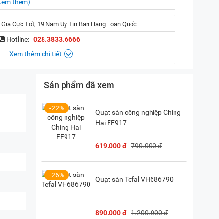
Xem thêm)
 Giá Cực Tốt, 19 Năm Uy Tín Bán Hàng Toàn Quốc
Hotline:
028.3833.6666
Xem thêm chi tiết
Sản phẩm đã xem
, Hà Nội
(
Chỉ đường)
iền, TP. HCM
(
Chỉ đường)
-22%
Quạt sàn công nghiệp Ching
Hai FF917
P. Vườn Lài, TP. HCM
(
Chỉ đường)
619.000 đ
790.000 đ
28) 38 333 222
-26%
Quạt sàn Tefal VH686790
890.000 đ
1.200.000 đ