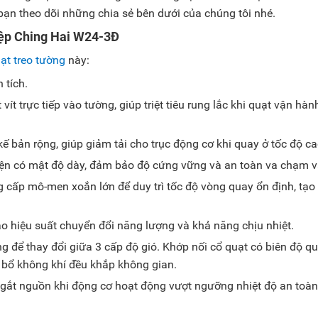
bạn theo dõi những chia sẻ bên dưới của chúng tôi nhé.
iệp Ching Hai W24-3Đ
ạt treo tường
này:
 tích.
t trực tiếp vào tường, giúp triệt tiêu rung lắc khi quạt vận hàn
ế bản rộng, giúp giảm tải cho trục động cơ khi quay ở tốc độ ca
iện có mật độ dày, đảm bảo độ cứng vững và an toàn va chạm vậ
cấp mô-men xoắn lớn để duy trì tốc độ vòng quay ổn định, tạo 
 hiệu suất chuyển đổi năng lượng và khả năng chịu nhiệt.
g để thay đổi giữa 3 cấp độ gió. Khớp nối cổ quạt có biên độ q
 bổ không khí đều khắp không gian.
ngắt nguồn khi động cơ hoạt động vượt ngưỡng nhiệt độ an toàn