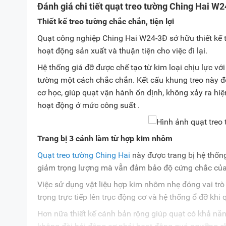
Đánh giá chi tiết quạt treo tường Ching Hai W
Thiết kế treo tường chắc chắn, tiện lợi
Quạt công nghiệp Ching Hai W24-3Đ sở hữu thiết kế 
hoạt động sản xuất và thuận tiện cho việc đi lại.
Hệ thống giá đỡ được chế tạo từ kim loại chịu lực với
tường một cách chắc chắn. Kết cấu khung treo này đón
cơ học, giúp quạt vận hành ổn định, không xảy ra h
hoạt động ở mức công suất .
Trang bị 3 cánh làm từ hợp kim nhôm
Quạt treo tường Ching Hai
này được trang bị hệ thống
giảm trọng lượng mà vẫn đảm bảo độ cứng chắc của
Việc sử dụng vật liệu hợp kim nhôm nhẹ đóng vai trò
trọng trực tiếp lên trục động cơ và hệ thống ổ đỡ khi
Hơn nữa thiết kế cánh bản rộng giúp quạt có khả năn