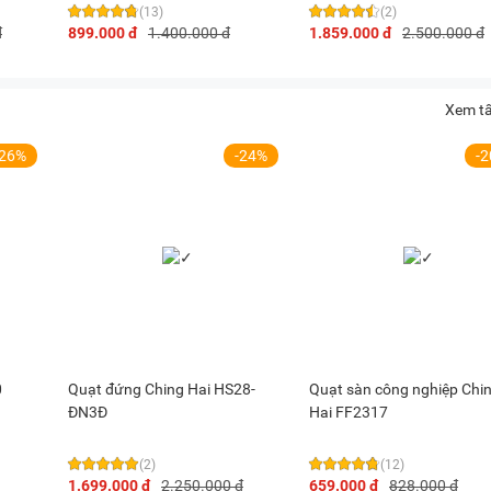
(13)
(2)
đ
899.000 đ
1.400.000 đ
1.859.000 đ
2.500.000 đ
 truyền thống, cho phép người dùng thay đổi linh hoạt giữa 3 cấ
Xem tấ
 giúp hạn chế các hư hỏng liên quan đến mạch điện tử đồng thờ
-26%
-24%
-
rên cao.
 với biên độ quay rộng, tích hợp tính năng đảo hướng tự động, 
hắp diện tích sử dụng. Sự kết hợp giữa khả năng tùy chỉnh tốc 
t diện rộng mà còn ngăn chặn hiện tượng tập trung nhiệt tại mộ
ian làm việc.
ờng công nghiệp mạnh mẽ, phù hợp cho không gian rộng nhằm 
 mua sản phẩm này, bạn vui lòng liên hệ với META để được tư vấ
0
Quạt đứng Ching Hai HS28-
Quạt sàn công nghiệp Chi
ĐN3Đ
Hai FF2317
chi tiết sản phẩm, màu sắc có thể thay đổi tùy theo sản phẩm 
(2)
(12)
1.699.000 đ
2.250.000 đ
659.000 đ
828.000 đ