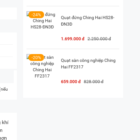
-24%
Quạt đứng Ching Hai HS28-
ĐN3Đ
1.699.000 đ
2.250.000 đ
-20%
Quạt sàn công nghiệp Ching
Hai FF2317
659.000 đ
828.000 đ
 (nếu
 khí
ẩm
 hơn