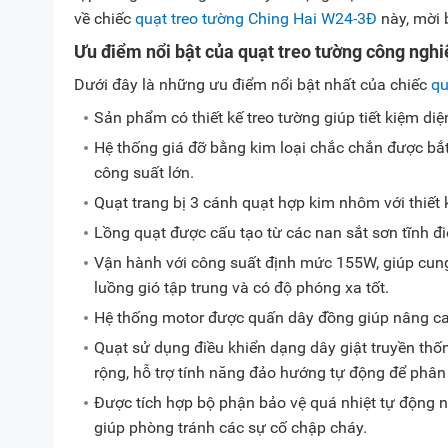
về chiếc
quạt treo tường Ching Hai W24-3Đ
này, mời 
Ưu điểm nổi bật của quạt treo tường công ngh
Dưới đây là những ưu điểm nổi bật nhất của chiếc
qu
Sản phẩm có thiết kế treo tường giúp tiết kiệm diện
Hệ thống giá đỡ bằng kim loại chắc chắn được bắt ví
công suất lớn.
Quạt trang bị 3 cánh quạt hợp kim nhôm với thiết k
Lồng quạt được cấu tạo từ các nan sắt sơn tĩnh đ
Vận hành với công suất định mức 155W, giúp cung 
luồng gió tập trung và có độ phóng xa tốt.
Hệ thống motor được quấn dây đồng giúp nâng cao
Quạt sử dụng điều khiển dạng dây giật truyền thốn
rộng, hỗ trợ tính năng đảo hướng tự động để phân
Được tích hợp bộ phận bảo vệ quá nhiệt tự động 
giúp phòng tránh các sự cố chập cháy.