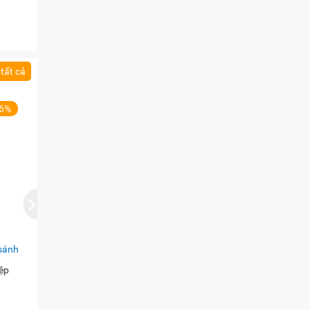
 suất
tất cả
hất
26%
ng xa
cao
ỉ,
năng
sánh
ệp
c