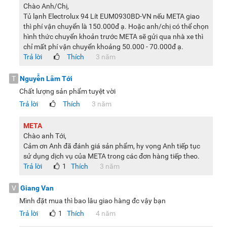
Chào Anh/Chị,
Tủ lạnh Electrolux 94 Lít EUM0930BD-VN nếu META giao
thì phí vận chuyển là 150.000đ ạ. Hoặc anh/chị có thể chọn
hình thức chuyển khoản trước META sẽ gửi qua nhà xe thì
chỉ mất phí vận chuyển khoảng 50.000 - 70.000đ ạ.
Trả lời
Thích
3 năm
T
Nguyễn Lâm Tới
Chất lượng sản phẩm tuyệt vời
Trả lời
Thích
3 năm
META
Chào anh Tới,
Cảm ơn Anh đã đánh giá sản phẩm, hy vọng Anh tiếp tục
sử dụng dịch vụ của META trong các đơn hàng tiếp theo.
Trả lời
1
Thích
3 năm
V
Giang Van
Mình đặt mua thì bao lâu giao hàng đc vậy bạn
Trả lời
1
Thích
4 năm