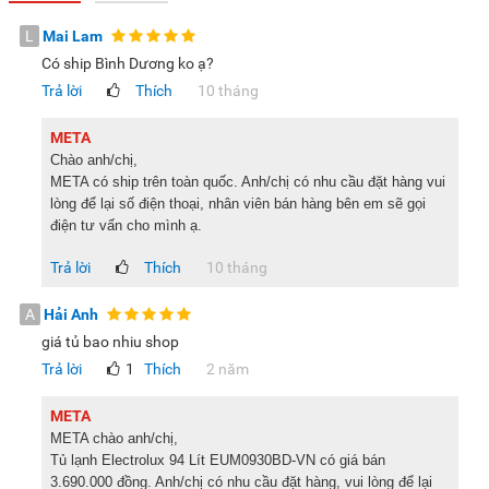
(từ 1 - 2 người) hoặc người sống độc thân, sinh viên ở trọ.
L
Mai Lam
Có ship Bình Dương ko ạ?
Trả lời
Thích
10 tháng
Xem thêm:
Nên chọn tủ lạnh mini cho sinh viên như thế
nào?
META
Vẻ ngoài hiện đại, sang trọng
Chào anh/chị,
META có ship trên toàn quốc. Anh/chị có nhu cầu đặt hàng vui
Tủ lạnh Electrolux 94L EUM0930BD-VN có thiết kế nhỏ gọn
lòng để lại số điện thoại, nhân viên bán hàng bên em sẽ gọi
nhưng không kém phần sang trọng với gam màu đen, dễ
điện tư vấn cho mình ạ.
dàng kết hợp với nội thất không gian.
Trả lời
Thích
10 tháng
Tủ có 1 cánh tốt được làm từ thép không gỉ có độ bền cao.
Bề mặt tủ sáng bóng, sạch sẽ, dễ vệ sinh. Tay cầm thiết kế
A
Hải Anh
âm ẩn tạo cho tủ thành một khối liền mạch sang trọng. Sản
giá tủ bao nhiu shop
phẩm này thường được sử dụng tại nhiều không gian như
Trả lời
1
Thích
2 năm
khách sạn, nhà nghỉ, phòng trọ...
META
META chào anh/chị,
Tủ lạnh Electrolux 94 Lít EUM0930BD-VN có giá bán
3.690.000 đồng. Anh/chị có nhu cầu đặt hàng, vui lòng để lại