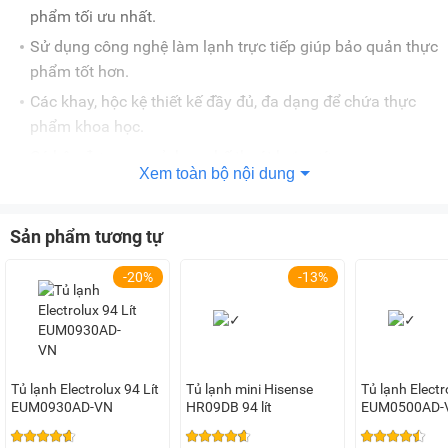
phẩm tối ưu nhất.
Sử dụng công nghệ làm lạnh trực tiếp giúp bảo quản thực
phẩm tốt hơn.
Các khay, hộc kệ thiết kế đầy đủ, đa dạng để chứa thực
phẩm khoa học.
Có hộc đựng rau củ, hạn chế thoát hơi nước.
Xem toàn bộ nội dung
Tích hợp đèn LED chiếu sáng bên trong tiện lợi.
Tủ còn có bảng điều khiển núm vặn bên trong để người
Sản phẩm tương tự
dùng dễ dàng sử dụng.
Xem thêm:
Có nên mua tủ lạnh mini? Nên mua tủ lạnh mini
-20%
-13%
hãng nào?
Đánh giá chi tiết tủ lạnh Electrolux 94 lít EUM0930BD
VN
Tủ lạnh Electrolux 94 Lít
Tủ lạnh mini Hisense
Tủ lạnh Electro
EUM0930AD-VN
HR09DB 94 lít
EUM0500AD-
Công nghệ làm lạnh trực tiếp cho khả năng làm lạnh nhanh