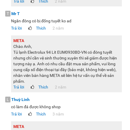
Trả lời
Thích
2 năm
T
Mr T
Ngăn đông có bị đống tuyết ko ad
Trả lời
Thích
2 năm
META
Chào Anh,
Tủ lạnh Electrolux 94 Lít EUM0930BD-VN có đóng tuyết
nhưng chỉ cần vệ sinh thường xuyên thì sẽ giảm được hiện
tượng này ạ. Anh có nhu cầu đặt mua sản phẩm, vui lòng
cung cấp số điện thoại tại đây (bảo mật, không hiện web),
nhân viên bán hàng META sẽ liên hệ tư vấn cụ thể về sản
phẩm.
Trả lời
Thích
2 năm
L
Thuỳ Linh
có làm đá được không shop
Trả lời
Thích
3 năm
META