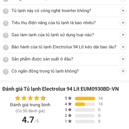
Tủ lạnh này có công nghệ Inverter không?
Thoải mái để chai lọ với kích thước lớn nhỏ khác nhau
Người dùng có thể tận dụng các khay chứa ở cánh tủ để dễ
Tiêu thụ điện năng của tủ lạnh là bao nhiêu?
dàng sắp xếp chai lọ với kích thước lớn nhỏ khác nhau vô
cùng thuận tiện, đảm bảo tủ lạnh luôn ngăn nắp, gọn gàng.
Gas làm lạnh của tủ lạnh sử dụng loại nào?
Bảo hành của tủ lạnh Electrolux 94 Lít kéo dài bao lâu?
Sản phẩm được sản xuất ở đâu?
Hệ thống khay bằng kính chịu lực bền, đẹp
Dung tích tủ lạnh Electrolux EUM0930BD VN chỉ 94 lít nhưng
Có ngăn đông trong tủ lạnh không?
được trang bị thêm các khay kệ bằng kính chịu lực hỗ trợ
sắp xếp, phân loại thực phẩm. Cánh tủ cũng được tối ưu để
Đánh giá Tủ lạnh Electrolux 94 Lít EUM0930BD-VN
đựng thêm thực phẩm tăng diện tích lưu trữ. Bên trong có hệ
5
34
thống đèn LED cho bạn lấy thực phẩm dễ dàng hơn. Ngoài
4
16
Đánh giá trung bình
ra, tủ còn được trang bị thêm 1 ngăn đông nhỏ để làm đá rất
3
0
(Có 50 đánh giá)
tiện lợi.
2
0
4.7
/5
1
0