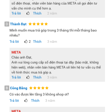
Giá tủ lạnh Electrolux EUM0930BD-VN 94 lít hiện đang được
số điện thoại, nhân viên bán hàng của META sẽ gọi điện tư
bán là
3.590.000 đồng
, rất hợp lý so với những giá trị sản
vấn cho mình cụ thể hơn ạ.
phẩm mang lại. Vì thế, nếu bạn có nhu cầu mua tủ lạnh mini
Trả lời
Thích
2 năm
thì hãy cân nhắc model sản phẩm này nhé!
D
Thành Đạt
Xem thêm:
Có nên mua tủ lạnh mini cũ, tủ lạnh mini thanh lý
Mình muốn mua trả góp trong 3 tháng thì mỗi tháng bao
không?
nhiêu?
Trả lời
2
Thích
3 năm
Lưu ý:
Sau khi nhận tủ lạnh ít nhất từ 2-4 giờ, Quý khách mới
META
được cắm điện để tủ ổn định khí gas và tránh tình trạng
Chào anh Đạt,
Anh vui lòng cung cấp số điện thoại tại đây (bảo mật, không
sốc điện do cắm điện.
hiện web), nhân viên bán hàng META sẽ liên hệ tư vấn cụ thể
Hình ảnh sản phẩm chỉ có tính chất minh họa, chi tiết sản
về hình thức mua trả góp ạ.
phẩm, màu sắc, thiết kế và thông số kỹ thuật có thể thay
Trả lời
Thích
3 năm
đổi tùy theo sản phẩm thực tế mà không cần thông báo
B
Công Bằng
trước.
Có vác được lên tầng 3 không shop ơi?
Trả lời
Thích
3 năm
META