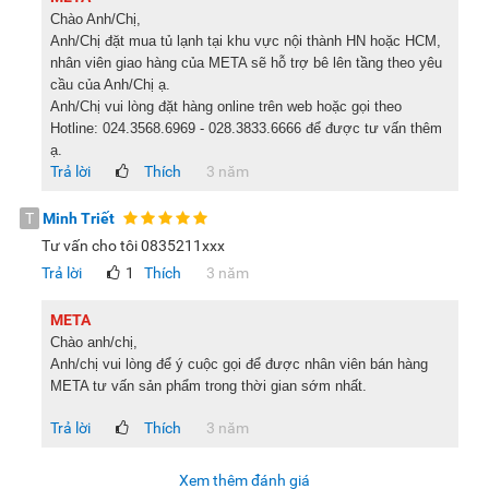
Chào Anh/Chị,
Anh/Chị đặt mua tủ lạnh tại khu vực nội thành HN hoặc HCM,
nhân viên giao hàng của META sẽ hỗ trợ bê lên tầng theo yêu
cầu của Anh/Chị ạ.
Anh/Chị vui lòng đặt hàng online trên web hoặc gọi theo
Hotline: 024.3568.6969 - 028.3833.6666 để được tư vấn thêm
ạ.
Trả lời
Thích
3 năm
T
Minh Triết
Tư vấn cho tôi 0835211xxx
Trả lời
1
Thích
3 năm
META
Chào anh/chị,
Anh/chị vui lòng để ý cuộc gọi để được nhân viên bán hàng
META tư vấn sản phẩm trong thời gian sớm nhất.
Trả lời
Thích
3 năm
Xem thêm đánh giá