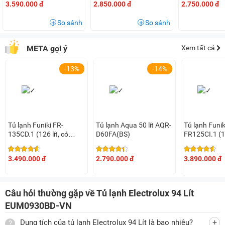
Chiếc tủ lạnh Electrolux 94L EUM0930BD VN này được ứng
3.590.000 đ
2.850.000 đ
2.750.000 đ
dụng công nghệ làm lạnh trực tiếp giúp làm lạnh nhanh, duy
So sánh
So sánh
trì nhiệt độ ổn định để bảo quản thực phẩm tươi ngon hơn.
META gợi ý
Xem tất cả
-13%
-14%
Tích hợp ngăn CoolZone (ngăn lạnh) riêng biệt
Mặc dù có thiết kế nhỏ gọn, dung tích không lớn thế nhưng
sản phẩm này vẫn tích hợp ngăn lạnh CoolZone riêng biệt,
có nhiệt độ thấp hơn để giúp bạn bảo quản thực phẩm hiệu
Tủ lạnh Funiki FR-
Tủ lạnh Aqua 50 lít AQR-
Tủ lạnh Funik
quả.
135CD.1 (126 lít, có
D60FA(BS)
FR125CI.1 (11
đóng tuyết)
không đóng t
Có ngăn rau củ dạng kéo tiện lợi
3.490.000 đ
2.790.000 đ
3.890.000 đ
Bên cạnh đó, chiếc tủ lạnh mini này còn được trang bị ngăn
rau củ dạng kéo trong suốt để người dùng có thể bảo quản
rau củ, trái cây thuận tiện, dễ dàng. Thiết kế ngăn tủ trong
Câu hỏi thường gặp về Tủ lạnh Electrolux 94 Lít
suốt cũng giúp bạn dễ quan sát và tìm kiếm thực phẩm hơn.
EUM0930BD-VN
Dung tích của tủ lạnh Electrolux 94 Lít là bao nhiêu?