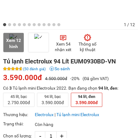
1
/ 12
Xem 12
Xem 54
Thông số
hình
nhận xét
kỹ thuật
Tủ lạnh Electrolux 94 Lít EUM0930BD-VN
So sánh
(50 đánh giá)
3.590.000đ
4.500.000đ
-20%
(Đã gồm VAT)
Có
3
Tủ lạnh mini Electrolux 2022. Bạn đang chọn
94 lít, đen
:
45 lít, bạc
94 lít, bạc
94 lít, đen
2.750.000đ
3.590.000đ
3.590.000đ
Thương hiệu:
Electrolux
|
Tủ lạnh mini Electrolux
Trạng thái:
Còn hàng
-
+
Chọn số lượng: