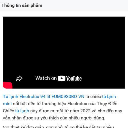
Thông tin sản phẩm
Tủ lạnh Electrolux 94 lít EUM0930BD VN
là chiếc
tủ lạnh
mini
nổi bật đến từ thương hiệu Electrolux của Thụy Điển.
Chiếc
tủ lạnh
này được ra mắt từ năm 2022 và cho đến nay
vẫn nhận được sự yêu thích của nhiều người dùng.
Với thiết kế đơn giản, gọn nhỏ, tủ có thể kê đặt tại nhiều