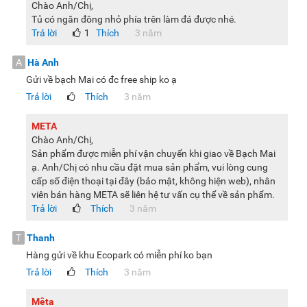
Chào Anh/Chị,
Tủ có ngăn đông nhỏ phía trên làm đá được nhé.
Trả lời
1
Thích
3 năm
A
Hà Anh
Gửi về bạch Mai có đc free ship ko ạ
Trả lời
Thích
3 năm
META
Chào Anh/Chị,
Sản phẩm được miễn phí vận chuyển khi giao về Bạch Mai
ạ. Anh/Chị có nhu cầu đặt mua sản phẩm, vui lòng cung
cấp số điện thoại tại đây (bảo mật, không hiện web), nhân
viên bán hàng META sẽ liên hệ tư vấn cụ thể về sản phẩm.
Trả lời
Thích
3 năm
T
Thanh
Hàng gửi về khu Ecopark có miễn phí ko bạn
Trả lời
Thích
3 năm
Mêta