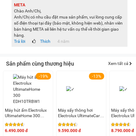
META
Chào Anh/Chị,
Anh/Chị có nhu cầu đặt mua sản phẩm, vui lòng cung cấp
số điện thoại tại đây (bảo mật, không hiện web), nhân viên
bán hàng META sẽ liên hệ tư vấn cụ thể về thời gian giao
hàng.
Trả lời
Thích
4 năm
Sản phẩm cùng thương hiệu
Xem tất cả
-19%
-13%
Máy hút ẩm Electrolux
Máy sấy thông hơi
Máy sấy thôn
UltimateHome 300
Electrolux UltimateCare
Electrolux Ul
EDH10TRBW1 (10 lít,
9kg EDV904H3WC
8kg EDV80
phòng 42m2)
6.490.000 đ
9.590.000 đ
8.790.000 đ