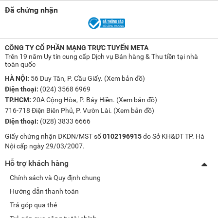
Đã chứng nhận
CÔNG TY CỔ PHẦN MẠNG TRỰC TUYẾN META
Trên 19 năm Uy tín cung cấp Dịch vụ Bán hàng & Thu tiền tại nhà
toàn quốc
HÀ NỘI:
56 Duy Tân, P. Cầu Giấy. (
Xem bản đồ
)
Điện thoại:
(024) 3568 6969
TP.HCM:
20A Cộng Hòa, P. Bảy Hiền. (
Xem bản đồ
)
716-718 Điện Biên Phủ, P. Vườn Lài. (
Xem bản đồ
)
Điện thoại:
(028) 3833 6666
Giấy chứng nhận ĐKDN/MST số
0102196915
do Sở KH&ĐT TP. Hà
Nội cấp ngày 29/03/2007.
Hỗ trợ khách hàng
Chính sách và Quy định chung
Hướng dẫn thanh toán
Trả góp qua thẻ