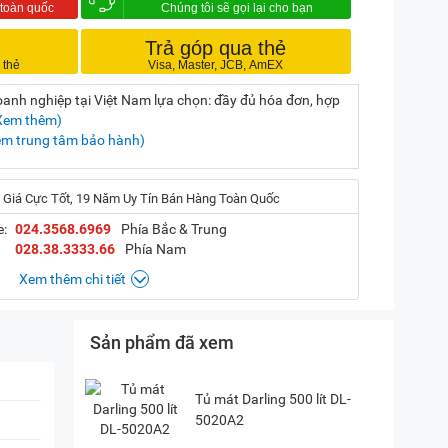
Trả góp qua thẻ
nh nghiệp tại Việt Nam lựa chọn: đầy đủ hóa đơn, hợp
Xem thêm)
em trung tâm bảo hành)
 Giá Cực Tốt, 19 Năm Uy Tín Bán Hàng Toàn Quốc
e:
024.3568.6969
Phía Bắc & Trung
028.38.3333.66
Phía Nam
Xem thêm chi tiết
Sản phẩm đã xem
, Hà Nội
(
Chỉ đường)
iền, TP. HCM
(
Chỉ đường)
Tủ mát Darling 500 lít DL-
5020A2
P. Vườn Lài, TP. HCM
(
Chỉ đường)