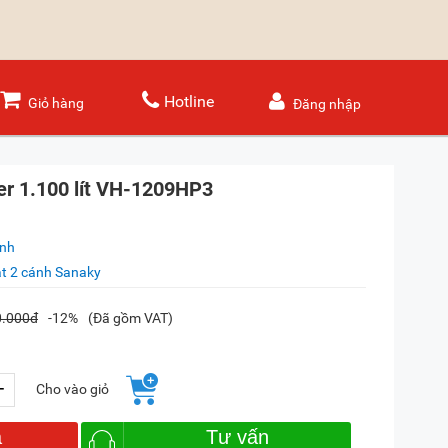
Hotline
Giỏ hàng
Đăng nhập
er 1.100 lít VH-1209HP3
ánh
t 2 cánh Sanaky
0.000đ
-12%
(Đã gồm VAT)
+
Cho vào giỏ
a
Tư vấn