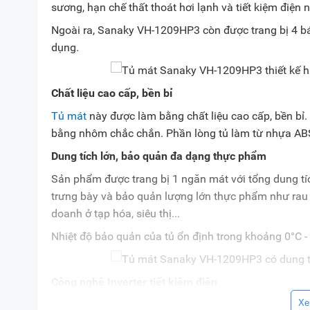
sương, hạn chế thất thoát hơi lạnh và tiết kiệm điện 
Ngoài ra, Sanaky VH-1209HP3 còn được trang bị 4 bán
dụng.
Chất liệu cao cấp, bền bỉ
Tủ mát
này được làm bằng chất liệu cao cấp, bền bỉ. 
bằng nhôm chắc chắn. Phần lòng tủ làm từ nhựa ABS 
Dung tích lớn, bảo quản đa dạng thực phẩm
Sản phẩm được trang bị 1 ngăn mát với tổng dung tích 
trưng bày và bảo quản lượng lớn thực phẩm như rau củ,
doanh ở tạp hóa, siêu thị...
Nhiệt độ bảo quản của tủ ổn định trong khoảng 0°C 
Công nghệ Inverter tiết kiệm điện
Xe
Điểm nổi bật của VH-1209HP3 là được ứng dụng công 