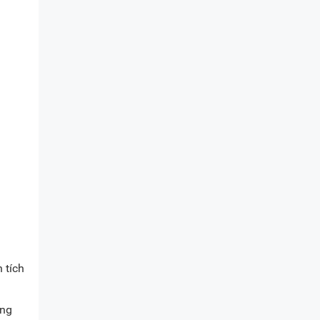
 tích
ọng