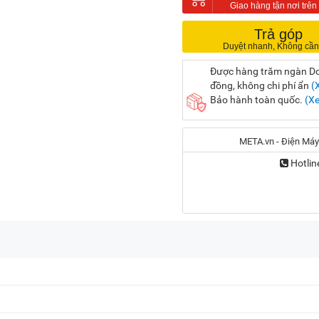
Trả góp
Được hàng trăm ngàn Doa
đồng, không chi phí ẩn
(
Bảo hành toàn quốc.
(X
META.vn - Điện Máy
Hotlin
Địa chỉ:
56 Duy Tân, P. Cầu Giấy
20A Cộng Hòa, P. Bảy H
716-718 Điện Biên Phủ, 