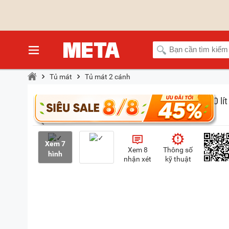
Tủ mát
Tủ mát 2 cánh
Xem 7
Xem 8
Thông số
hình
nhận xét
kỹ thuật