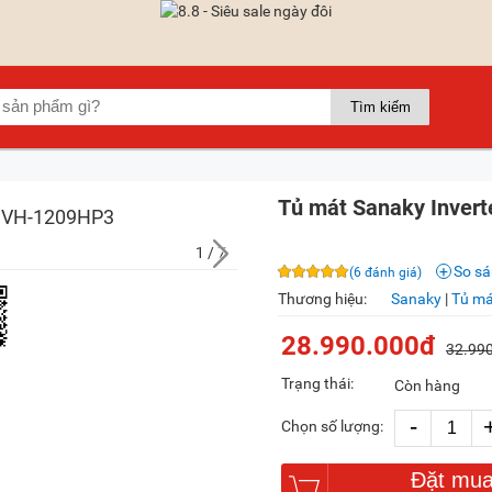
Tủ mát Sanaky Invert
1
/ 7
So s
(6 đánh giá)
Thương hiệu:
Sanaky
|
Tủ má
28.990.000đ
32.99
Trạng thái:
Còn hàng
-
Chọn số lượng:
Đặt mu