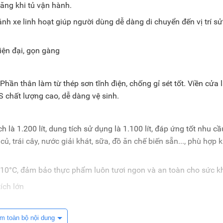
năng khi tủ vận hành.
h xe linh hoạt giúp người dùng dễ dàng di chuyển đến vị trí sử
Phần thân làm từ thép sơn tĩnh điện, chống gỉ sét tốt. Viền cửa
chất lượng cao, dễ dàng vệ sinh.
là 1.200 lít, dung tích sử dụng là 1.100 lít, đáp ứng tốt nhu cầ
 trái cây, nước giải khát, sữa, đồ ăn chế biến sẵn..., phù hợp k
- 10°C, đảm bảo thực phẩm luôn tươi ngon và an toàn cho sức k
m toàn bộ nội dung
nghệ Inverter với cơ chế chỉnh vòng quay động cơ, giúp tiết k