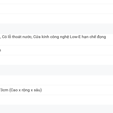
, Có lỗ thoát nước, Cửa kính công nghệ Low-E hạn chế đọng
m
73cm
(Cao x rộng x sâu)