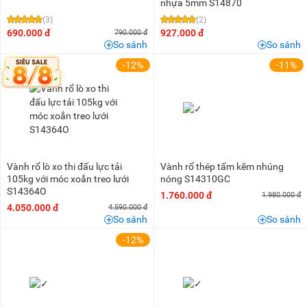
nhựa 5mm S14870
(3)
(2)
690.000 đ
927.000 đ
790.000 đ
So sánh
So sánh
-12%
-11%
Vành rổ lò xo thi đấu lực tải
Vành rổ thép tấm kẽm nhúng
105kg với móc xoắn treo lưới
nóng S14310GC
S14364O
1.760.000 đ
1.980.000 đ
4.050.000 đ
4.590.000 đ
So sánh
So sánh
-12%