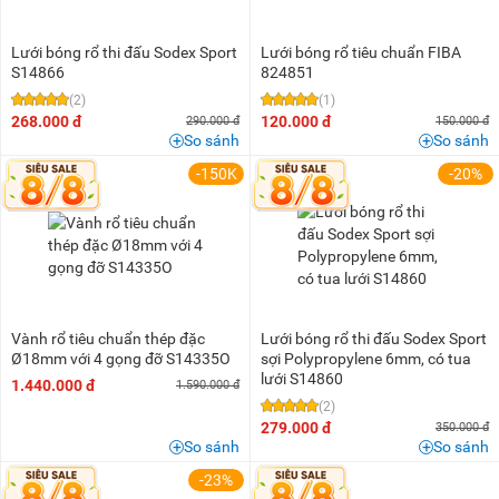
100K - 200K
(3)
200K - 500K
(7)
Lưới bóng rổ thi đấu Sodex Sport
Lưới bóng rổ tiêu chuẩn FIBA
500K - 1 triệu
(3)
S14866
824851
1 triệu - 1,5 triệu
(2)
(2)
(1)
268.000 đ
120.000 đ
290.000 đ
150.000 đ
1,5 triệu - 2 triệu
(1)
So sánh
So sánh
2 triệu - 3 triệu
(1)
-150K
-20%
3 triệu - 5 triệu
(2)
Vành rổ tiêu chuẩn thép đặc
Lưới bóng rổ thi đấu Sodex Sport
Ø18mm với 4 gọng đỡ S14335O
sợi Polypropylene 6mm, có tua
lưới S14860
1.440.000 đ
1.590.000 đ
(2)
279.000 đ
350.000 đ
So sánh
So sánh
-23%