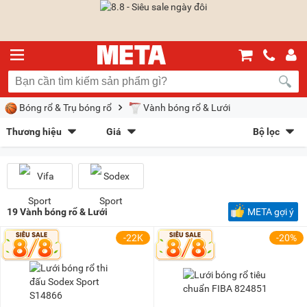
Bóng rổ & Trụ bóng rổ
Vành bóng rổ & Lưới
Thương hiệu
Giá
Bộ lọc
Vifa Sport
(7)
Sodex Sport
(12)
Sắp xếp theo
Bán chạy nhất
Giá tăng dần
Giá giảm dần
Giảm giá
Mới nhất
Trả góp
META gợi ý
19
Vành bóng rổ & Lưới
META gợi ý
Kiểu hiển thị
-22K
-20%
Dạng lưới
Danh sách
Chọn khoảng giá