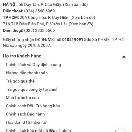
HÀ NỘI:
56 Duy Tân, P. Cầu Giấy. (
Xem bản đồ
)
Điện thoại:
(024) 3568 6969
TP.HCM:
20A Cộng Hòa, P. Bảy Hiền. (
Xem bản đồ
)
716-718 Điện Biên Phủ, P. Vườn Lài. (
Xem bản đồ
)
Điện thoại:
(028) 3833 6666
Giấy chứng nhận ĐKDN/MST số
0102196915
do Sở KH&ĐT TP. Hà
Nội cấp ngày 29/03/2007.
Hỗ trợ khách hàng
Chính sách và Quy định chung
Hướng dẫn thanh toán
Trả góp qua thẻ
Trả góp qua công ty tài chính
Mua trước trả sau
Chính sách Đổi - Trả hàng hóa
Chính sách Bảo hành
Hóa đơn GTGT điện tử
Chính sách bảo mật dữ liệu cá nhân