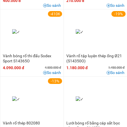
400.000 đ
210.000 đ
So sánh
So sánh
-410K
-19%
Vành bóng rổ thi đấu Sodex
Vành rổ tập luyện thép ống Ø21
Sport S14365O
(S14350O)
4.090.000 đ
1.180.000 đ
4.500.000 đ
1.450.000 đ
So sánh
So sánh
-13%
Vành rổ thép 802080
Lưới bóng rổ bằng cáp sắt bọc