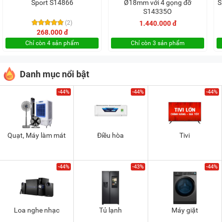
Sport S14866
Ø18mm với 4 gọng đỡ
S
S14335O
(2)
1.440.000 đ
268.000 đ
Chỉ còn 4 sản phẩm
Chỉ còn 3 sản phẩm
Danh mục nổi bật
-44%
-44%
-44%
Quạt, Máy làm mát
Điều hòa
Tivi
-44%
-43%
-44%
Loa nghe nhạc
Tủ lạnh
Máy giặt