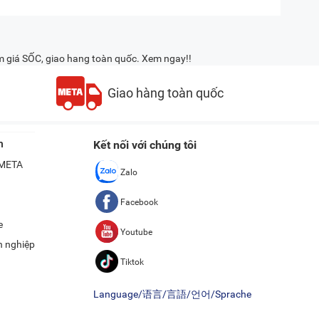
m giá SỐC, giao hang toàn quốc. Xem ngay!!
Giao hàng toàn quốc
n
Kết nối với chúng tôi
ề META
Zalo
Facebook
e
Youtube
h nghiệp
Tiktok
Language/语言/言語/언어/Sprache