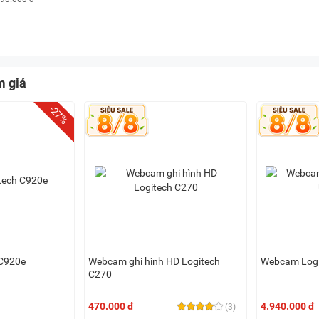
m giá
-27%
C920e
Webcam ghi hình HD Logitech
Webcam Logit
C270
470.000 đ
4.940.000 đ
(3)