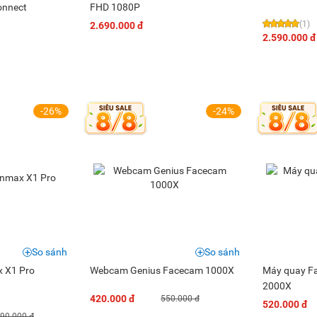
onnect
FHD 1080P
(1)
2.690.000 đ
2.590.000 đ
-26%
-24%
So sánh
So sánh
 X1 Pro
Webcam Genius Facecam 1000X
Máy quay F
2000X
420.000 đ
550.000 đ
520.000 đ
590.000 đ