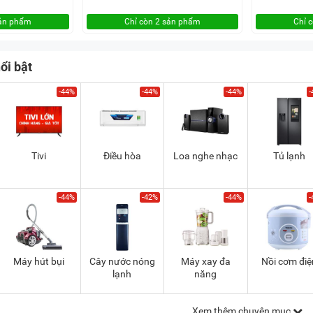
sản phẩm
Chỉ còn 2 sản phẩm
Chỉ 
ổi bật
-44%
-44%
-44%
-
Tivi
Điều hòa
Loa nghe nhạc
Tủ lạnh
-44%
-42%
-44%
-
Máy hút bụi
Cây nước nóng
Máy xay đa
Nồi cơm điệ
lạnh
năng
Xem thêm chuyên mục