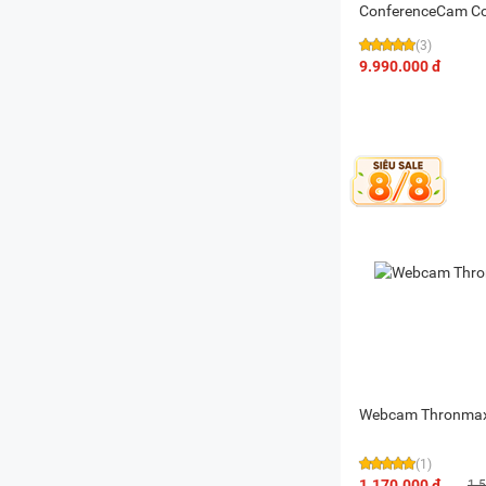
ConferenceCam C
(3)
9.990.000 đ
Webcam Thronmax
(1)
1.170.000 đ
1.