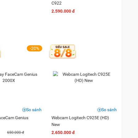
C922
2.590.000 đ
-20%
So sánh
So sánh
aceCam Genius
Webcam Logitech C925E (HD)
New
2.650.000 đ
650.000 đ