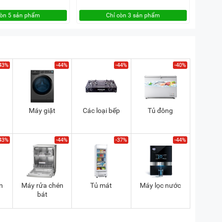
còn 5 sản phẩm
Chỉ còn 3 sản phẩm
43%
-44%
-44%
-40%
Máy giặt
Các loại bếp
Tủ đông
43%
-44%
-37%
-44%
n
Máy rửa chén
Tủ mát
Máy lọc nước
bát