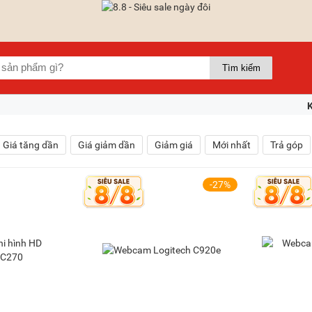
Giá tăng dần
Giá giảm dần
Giảm giá
Mới nhất
Trả góp
-27%