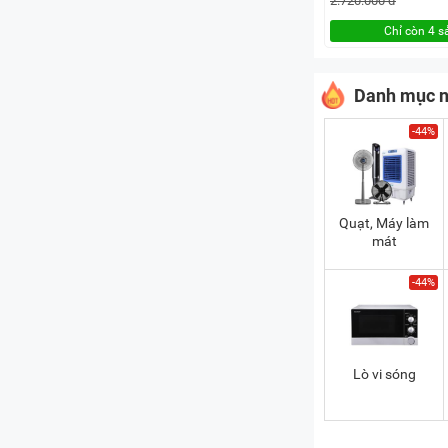
2.720.000 đ
Chỉ còn 4 
Danh mục n
-44%
Quạt, Máy làm
mát
-44%
Lò vi sóng