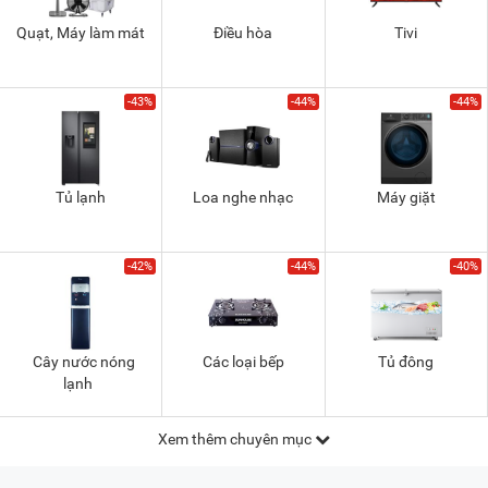
Quạt, Máy làm mát
Điều hòa
Tivi
-43%
-44%
-44%
Tủ lạnh
Loa nghe nhạc
Máy giặt
-42%
-44%
-40%
Cây nước nóng
Các loại bếp
Tủ đông
lạnh
Xem thêm chuyên mục