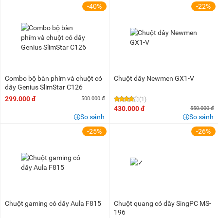
-40%
-22%
Combo bộ bàn phím và chuột có
Chuột dây Newmen GX1-V
dây Genius SlimStar C126
299.000 đ
500.000 đ
(1)
430.000 đ
550.000 đ
So sánh
So sánh
-25%
-26%
Chuột gaming có dây Aula F815
Chuột quang có dây SingPC MS-
196