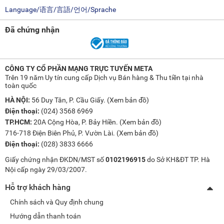
Language/语言/言語/언어/Sprache
Đã chứng nhận
CÔNG TY CỔ PHẦN MẠNG TRỰC TUYẾN META
Trên 19 năm Uy tín cung cấp Dịch vụ Bán hàng & Thu tiền tại nhà
toàn quốc
HÀ NỘI:
56 Duy Tân, P. Cầu Giấy. (
Xem bản đồ
)
Điện thoại:
(024) 3568 6969
TP.HCM:
20A Cộng Hòa, P. Bảy Hiền. (
Xem bản đồ
)
716-718 Điện Biên Phủ, P. Vườn Lài. (
Xem bản đồ
)
Điện thoại:
(028) 3833 6666
Giấy chứng nhận ĐKDN/MST số
0102196915
do Sở KH&ĐT TP. Hà
Nội cấp ngày 29/03/2007.
Hỗ trợ khách hàng
Chính sách và Quy định chung
Hướng dẫn thanh toán