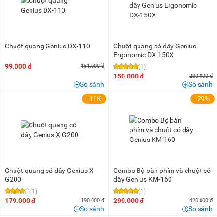
Dưới 100K
(2)
100K - 200K
(4)
200K - 500K
(10)
1 triệu - 1,5 triệu
(1)
Chuột quang Genius DX-110
Chuột quang có dây Genius
Ergonomic DX-150X
99.000 đ
151.000 đ
(1)
150.000 đ
200.000 đ
So sánh
So sánh
-11K
-29%
Chuột quang có dây Genius X-
Combo Bộ bàn phím và chuột có
G200
dây Genius KM-160
(1)
(1)
179.000 đ
299.000 đ
190.000 đ
420.000 đ
So sánh
So sánh