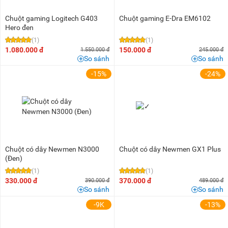
Chuột gaming Logitech G403
Chuột gaming E-Dra EM6102
Hero đen
(1)
(1)
1.080.000 đ
150.000 đ
1.550.000 đ
245.000 đ
So sánh
So sánh
-15%
-24%
Chuột có dây Newmen N3000
Chuột có dây Newmen GX1 Plus
(Đen)
(1)
(1)
330.000 đ
370.000 đ
390.000 đ
489.000 đ
So sánh
So sánh
-9K
-13%