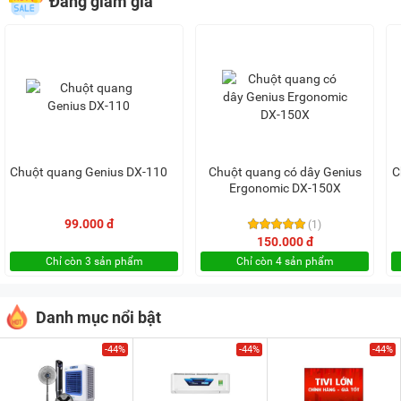
Đang giảm giá
Chuột quang Genius DX-110
Chuột quang có dây Genius
C
Ergonomic DX-150X
99.000 đ
(1)
150.000 đ
Chỉ còn 3 sản phẩm
Chỉ còn 4 sản phẩm
Danh mục nổi bật
-44%
-44%
-44%