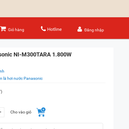
Hotline
Giỏ hàng
Đăng nhập
asonic NI-M300TARA 1.800W
ánh
n là hơi nước Panasonic
T)
+
Cho vào giỏ