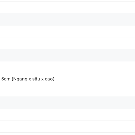
t
 15cm
(Ngang x sâu x cao)