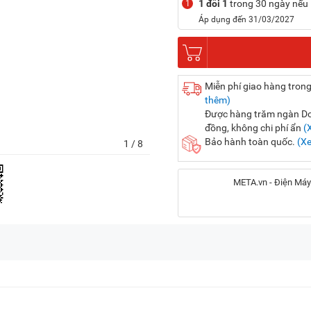
1 đổi 1
trong 30 ngày nếu l
1
Áp dụng đến 31/03/2027
Miễn phí giao hàng trong
thêm)
Được hàng trăm ngàn Doa
đồng, không chi phí ẩn
(
Bảo hành toàn quốc.
(X
1
/ 8
META.vn - Điện Máy
Địa chỉ:
56 Duy Tân, P. Cầu Giấy
20A Cộng Hòa, P. Bảy H
716-718 Điện Biên Phủ, 