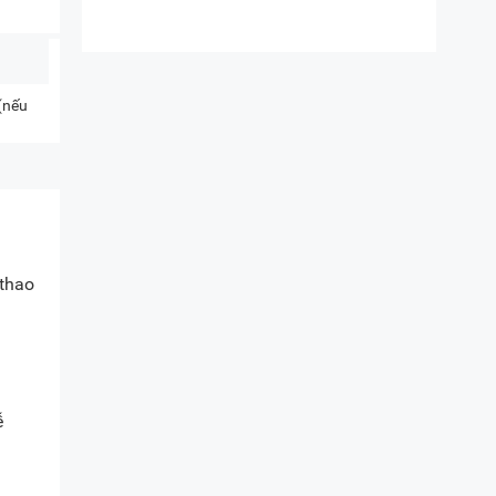
 (nếu
 thao
ễ