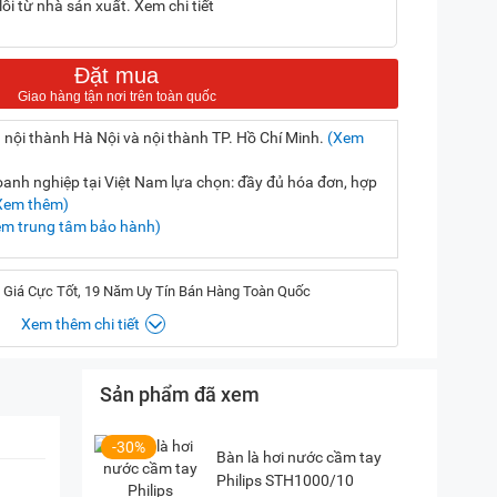
ỗi từ nhà sản xuất. Xem chi tiết
Đặt mua
 nội thành Hà Nội và nội thành TP. Hồ Chí Minh.
(Xem
nh nghiệp tại Việt Nam lựa chọn: đầy đủ hóa đơn, hợp
Xem thêm)
em trung tâm bảo hành)
 Giá Cực Tốt, 19 Năm Uy Tín Bán Hàng Toàn Quốc
Xem thêm chi tiết
Sản phẩm đã xem
, Hà Nội
(
Chỉ đường)
iền, TP. HCM
(
Chỉ đường)
-30%
Bàn là hơi nước cầm tay
Philips STH1000/10
P. Vườn Lài, TP. HCM
(
Chỉ đường)