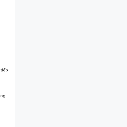
tiếp
àng