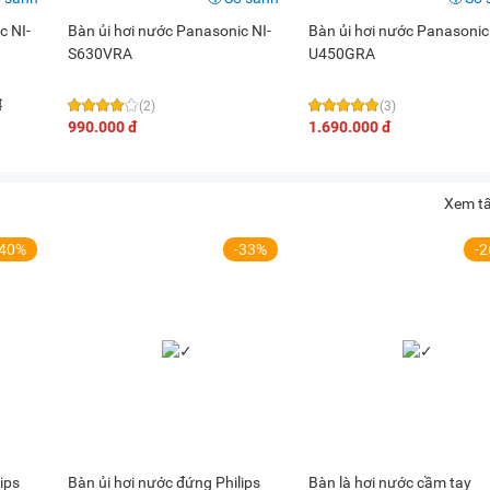
c NI-
Bàn ủi hơi nước Panasonic NI-
Bàn ủi hơi nước Panasonic
S630VRA
U450GRA
đ
(2)
(3)
990.000 đ
1.690.000 đ
Xem tấ
-40%
-33%
-
ips
Bàn ủi hơi nước đứng Philips
Bàn là hơi nước cầm tay