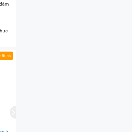
ẽ đảm
thực
tất cả
sánh