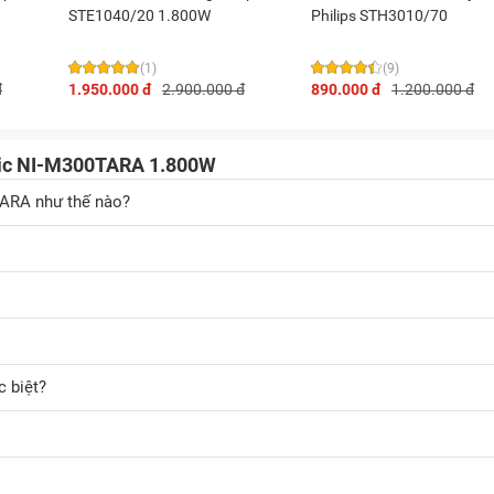
STE1040/20 1.800W
Philips STH3010/70
(1)
(9)
đ
1.950.000 đ
2.900.000 đ
890.000 đ
1.200.000 đ
onic NI-M300TARA 1.800W
TARA như thế nào?
c biệt?