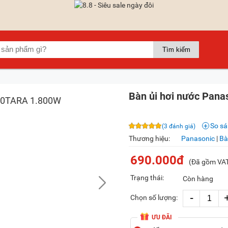
Bàn ủi hơi nước Pan
So s
(3 đánh giá)
Thương hiệu:
Panasonic
|
Bà
690.000đ
(Đã gồm VA
Trạng thái:
Còn hàng
-
Chọn số lượng:
ƯU ĐÃI