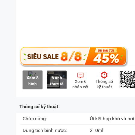
Xem 8
6 ảnh
Xem 6
Thông số
hình
thực tế
nhận xét
kỹ thuật
Thông số kỹ thuật
Chức năng:
Ủi kết hợp khô và hơi
Dung tích bình nước:
210ml