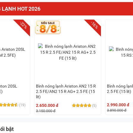
 LẠNH HOT 2026
-22%
-16%
ston 20SL
Bình nóng lạnh Ariston AN2 15 R
Bình nóng lạn
E)
2.5 FE/AN2 15 R AG+ 2.5 FE (15
2.5 FE (15 lít)
lít)
2.990.000 đ
(19)
2.650.000 đ
(5)
3.890.000 đ
3.150.000 đ
ổi bật