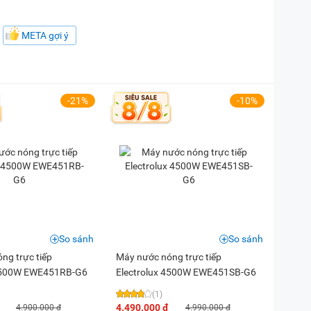
META gợi ý
-21%
-10%
So sánh
So sánh
ng trực tiếp
Máy nước nóng trực tiếp
 4500W EWE451RB-G6
Electrolux 4500W EWE451SB-G6
(1)
4.490.000 đ
4.900.000 đ
4.990.000 đ