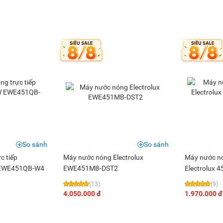
So sánh
So sánh
c tiếp
Máy nước nóng Electrolux
Máy nước nó
W EWE451QB-W4
EWE451MB-DST2
Electrolux
DWB2
(13)
(9)
4.050.000 đ
1.970.000 đ