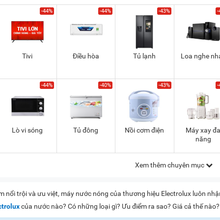
-44%
-44%
-43%
-
Tivi
Điều hòa
Tủ lạnh
Loa nghe nh
-44%
-40%
-43%
-
Lò vi sóng
Tủ đông
Nồi cơm điện
Máy xay đ
năng
Xem thêm chuyên mục
nổi trội và ưu việt, máy nước nóng của thương hiệu Electrolux luôn nhậ
trolux
của nước nào? Có những loại gì? Ưu điểm ra sao? Giá cả thế nào? 