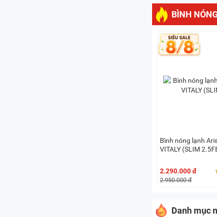
BÌNH NÓNG
Bình nóng lạnh Ari
VITALY (SLIM 2.5F
2.290.000 đ
2.950.000 đ
Danh mục n