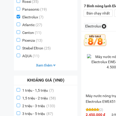
Rossi
(35)
7
Bình nóng lạnh El
Panasonic
(19)
Bán chạy nhất
Electrolux
(7)
Atlantic
(27)
Electrolux
Centon
(11)
Picenza
(13)
Stiebel Eltron
(25)
AQUA
(11)
Xem thêm
KHOẢNG GIÁ (VNĐ)
1 triệu - 1,5 triệu
(7)
Máy nước nóng trự
1,5 triệu - 2 triệu
(58)
Electrolux EWE45
2 triệu - 3 triệu
(133)
4.500W
(2)
3 triệu - 5 triệu
(87)
2.450.000 đ
2.