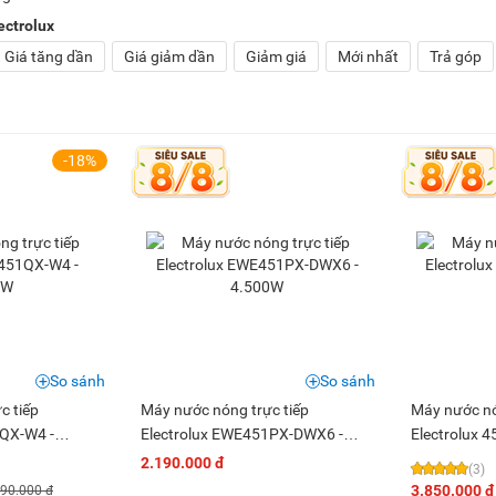
ectrolux
Giá tăng dần
Giá giảm dần
Giảm giá
Mới nhất
Trả góp
-18%
So sánh
So sánh
c tiếp
Máy nước nóng trực tiếp
Máy nước nó
1QX-W4 -
Electrolux EWE451PX-DWX6 -
Electrolux
4.500W
2.190.000 đ
(3)
3.850.000 đ
990.000 đ