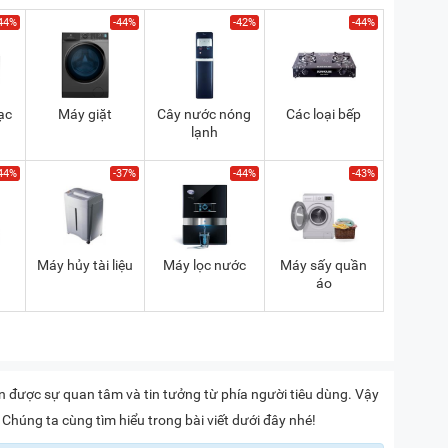
44%
-44%
-42%
-44%
ạc
Máy giặt
Cây nước nóng
Các loại bếp
lạnh
44%
-37%
-44%
-43%
a
Máy hủy tài liệu
Máy lọc nước
Máy sấy quần
áo
n được sự quan tâm và tin tưởng từ phía người tiêu dùng. Vậy
Chúng ta cùng tìm hiểu trong bài viết dưới đây nhé!