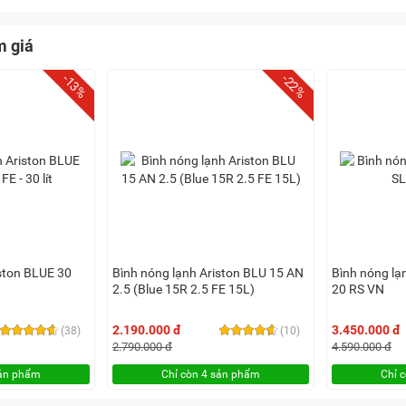
m giá
-13%
-22%
iston BLUE 30
Bình nóng lạnh Ariston BLU 15 AN
Bình nóng lạ
2.5 (Blue 15R 2.5 FE 15L)
20 RS VN
2.190.000 đ
3.450.000 đ
(38)
(10)
2.790.000 đ
4.590.000 đ
sản phẩm
Chỉ còn 4 sản phẩm
Chỉ 