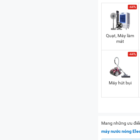
-44%
Quạt, Máy làm
mát
-44%
Máy hút bụi
Mang những ưu điểm 
máy nước nóng Elec