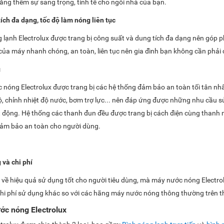
ăng thêm sự sang trọng, tinh tế cho ngôi nhà của bạn.
ích đa dạng, tốc độ làm nóng liên tục
lạnh Electrolux được trang bị công suất và dung tích đa dạng nên góp p
ủa máy nhanh chóng, an toàn, liên tục nên gia đình bạn không cần phải c
g
nóng Electrolux được trang bị các hệ thống đảm bảo an toàn tối tân n
 độ, chỉnh nhiệt độ nước, bơm trợ lực... nên đáp ứng được những nhu cầu
t động. Hệ thống các thanh đun đều được trang bị cách điện cùng thanh 
đảm bảo an toàn cho người dùng.
 và chi phí
 hiệu quả sử dụng tốt cho người tiêu dùng, mà máy nước nóng Electrolux 
hi phí sử dụng khác so với các hãng máy nước nóng thông thường trên th
ớc nóng Electrolux