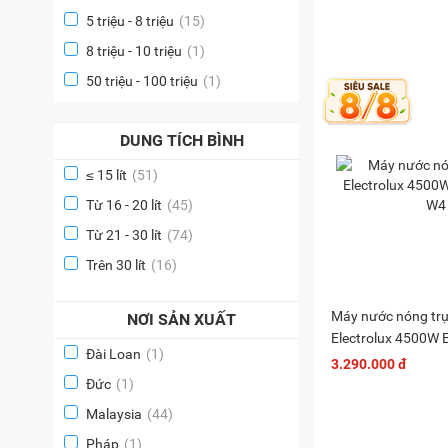
5 triệu - 8 triệu
(15)
8 triệu - 10 triệu
(1)
50 triệu - 100 triệu
(1)
DUNG TÍCH BÌNH
≤ 15 lít
(51)
Từ 16 - 20 lít
(45)
Từ 21 - 30 lít
(74)
Trên 30 lít
(16)
Máy nước nóng trự
NƠI SẢN XUẤT
Electrolux 4500
Đài Loan
(1)
3.290.000 đ
Đức
(1)
Malaysia
(44)
Pháp
(1)