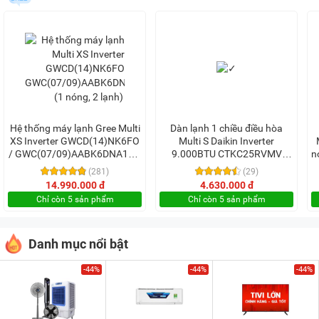
Hệ thống máy lạnh Gree Multi
Dàn lạnh 1 chiều điều hòa
XS Inverter GWCD(14)NK6FO
Multi S Daikin Inverter
/ GWC(07/09)AABK6DNA1B/I
9.000BTU CTKC25RVMV
n
(1 nóng, 2 lạnh)
(Chưa kèm cục nóng)
(281)
(29)
14.990.000 đ
4.630.000 đ
Chỉ còn 5 sản phẩm
Chỉ còn 5 sản phẩm
Danh mục nổi bật
-44%
-44%
-44%