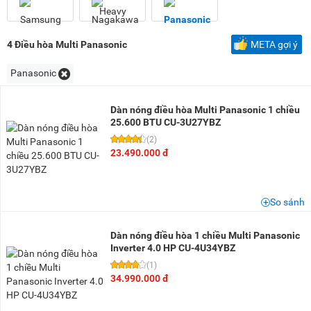
1,5 triệu - 2 triệu
(3)
2 triệu - 3 triệu
(4)
3 triệu - 5 triệu
(5)
4
Điều hòa Multi Panasonic
META gợi ý
5 triệu - 8 triệu
(28)
Panasonic
8 triệu - 10 triệu
(16)
10 triệu - 15 triệu
(33)
Dàn nóng điều hòa Multi Panasonic 1 chiều
25.600 BTU CU-3U27YBZ
15 triệu - 20 triệu
(7)
(2)
20 triệu - 25 triệu
(12)
23.490.000 đ
25 triệu - 30 triệu
(8)
30 triệu - 40 triệu
(16)
So sánh
40 triệu - 50 triệu
(6)
50 triệu - 100 triệu
(3)
Dàn nóng điều hòa 1 chiều Multi Panasonic
Inverter 4.0 HP CU-4U34YBZ
(1)
34.990.000 đ