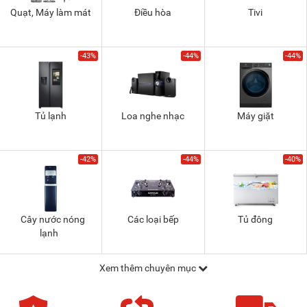
Quạt, Máy làm mát
Điều hòa
Tivi
-43%
-44%
-44%
Tủ lạnh
Loa nghe nhạc
Máy giặt
-42%
-44%
-40%
Cây nước nóng
Các loại bếp
Tủ đông
lạnh
Xem thêm chuyên mục