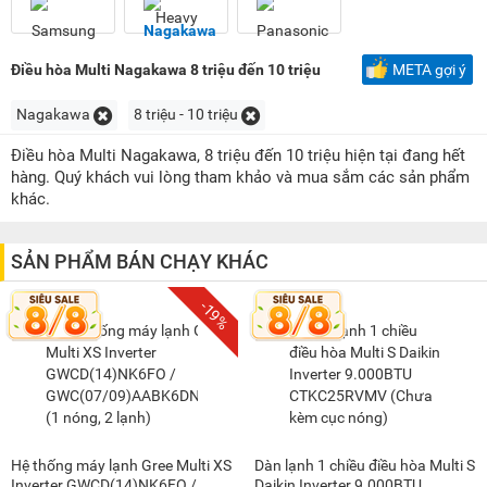
1,5 triệu - 2 triệu
(3)
2 triệu - 3 triệu
(4)
3 triệu - 5 triệu
(5)
Điều hòa Multi Nagakawa 8 triệu đến 10 triệu
META gợi ý
5 triệu - 8 triệu
(28)
Nagakawa
8 triệu - 10 triệu
8 triệu - 10 triệu
(16)
Điều hòa Multi Nagakawa, 8 triệu đến 10 triệu hiện tại đang hết
10 triệu - 15 triệu
(33)
hàng. Quý khách vui lòng tham khảo và mua sắm các sản phẩm
15 triệu - 20 triệu
(7)
khác.
20 triệu - 25 triệu
(12)
SẢN PHẨM BÁN CHẠY KHÁC
25 triệu - 30 triệu
(8)
30 triệu - 40 triệu
(16)
-19%
40 triệu - 50 triệu
(6)
50 triệu - 100 triệu
(3)
Hệ thống máy lạnh Gree Multi XS
Dàn lạnh 1 chiều điều hòa Multi S
Inverter GWCD(14)NK6FO /
Daikin Inverter 9.000BTU