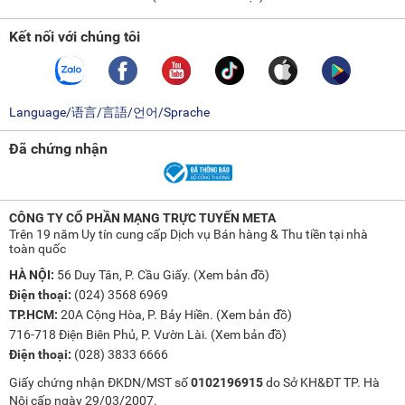
Kết nối với chúng tôi
Language/语言/言語/언어/Sprache
Đã chứng nhận
CÔNG TY CỔ PHẦN MẠNG TRỰC TUYẾN META
Trên 19 năm Uy tín cung cấp Dịch vụ Bán hàng & Thu tiền tại nhà
toàn quốc
HÀ NỘI:
56 Duy Tân, P. Cầu Giấy. (
Xem bản đồ
)
Điện thoại:
(024) 3568 6969
TP.HCM:
20A Cộng Hòa, P. Bảy Hiền. (
Xem bản đồ
)
716-718 Điện Biên Phủ, P. Vườn Lài. (
Xem bản đồ
)
Điện thoại:
(028) 3833 6666
Giấy chứng nhận ĐKDN/MST số
0102196915
do Sở KH&ĐT TP. Hà
Nội cấp ngày 29/03/2007.