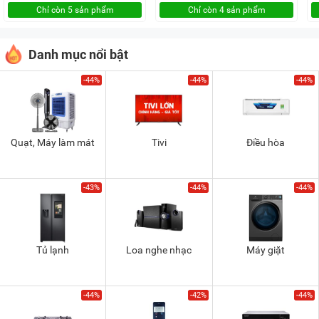
Chỉ còn 5 sản phẩm
Chỉ còn 4 sản phẩm
Danh mục nổi bật
-44%
-44%
-44%
Quạt, Máy làm mát
Tivi
Điều hòa
-43%
-44%
-44%
Tủ lạnh
Loa nghe nhạc
Máy giặt
-44%
-42%
-44%