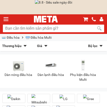
Điều hòa
Điều hòa Multi
Thương hiệu
Giá
Bộ lọc
Daikin
(50)
Mitsubishi Heavy
(27)
Sắp xếp theo
Gree
(1)
LG
(46)
Bán chạy nhất
Giá tăng dần
Giá giảm dần
Giảm giá
Panasonic
(4)
Samsung
(12)
Nagakawa
(1)
Mới nhất
Trả góp
META gợi ý
Dàn nóng điều hòa
Dàn lạnh điều hòa
Phụ kiện điều hòa
Multi
Kiểu hiển thị
Dạng lưới
Danh sách
Chọn khoảng giá