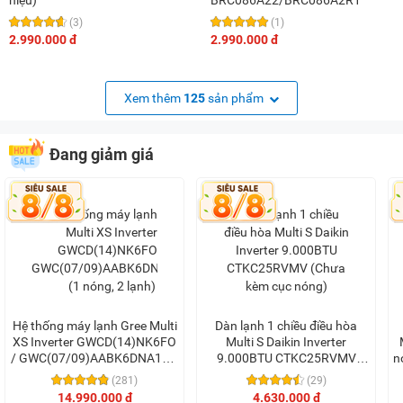
(3)
(1)
2.990.000 đ
2.990.000 đ
Xem thêm
125
sản phẩm
Đang giảm giá
Hệ thống máy lạnh Gree Multi
Dàn lạnh 1 chiều điều hòa
XS Inverter GWCD(14)NK6FO
Multi S Daikin Inverter
/ GWC(07/09)AABK6DNA1B/I
9.000BTU CTKC25RVMV
n
(1 nóng, 2 lạnh)
(Chưa kèm cục nóng)
(281)
(29)
14.990.000 đ
4.630.000 đ