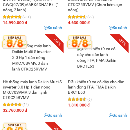
GWC(07/09)AABK6DNA1B/I (1
CTKC25RVMV (Chưa kèm cục
nóng, 2 lạnh)
nóng)
(281)
(29)
14.990.000 đ
4.630.000 đ
So sánh
So sánh
-16%
-33%
Hệ thống máy lạnh Daikin Multi S
Điều khiển từ xa có dây cho dàn
inverter 3.0 Hp 1 dàn nóng
lạnh dòng FFA, FMA Daikin
MKC70SVMV, 3 dàn lạnh
BRC1E63
CTKC25RVMV
(6)
(24)
1.810.000 đ
32.760.000 đ
So sánh
So sánh
-25%