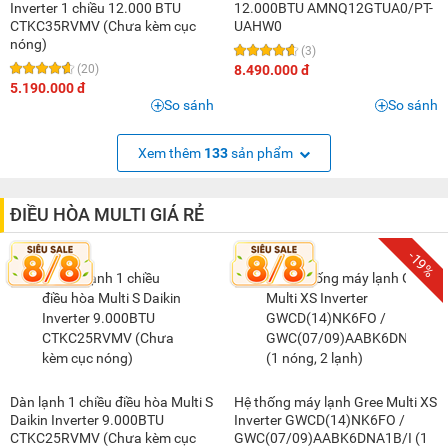
Inverter 1 chiều 12.000 BTU
12.000BTU AMNQ12GTUA0/PT-
CTKC35RVMV (Chưa kèm cục
UAHW0
nóng)
(3)
(20)
8.490.000 đ
5.190.000 đ
So sánh
So sánh
Xem thêm
133
sản phẩm
ĐIỀU HÒA MULTI GIÁ RẺ
-19%
Dàn lạnh 1 chiều điều hòa Multi S
Hệ thống máy lạnh Gree Multi XS
Daikin Inverter 9.000BTU
Inverter GWCD(14)NK6FO /
CTKC25RVMV (Chưa kèm cục
GWC(07/09)AABK6DNA1B/I (1