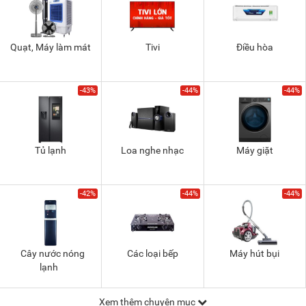
Quạt, Máy làm mát
Tivi
Điều hòa
-43%
-44%
-44%
Tủ lạnh
Loa nghe nhạc
Máy giặt
-42%
-44%
-44%
Cây nước nóng
Các loại bếp
Máy hút bụi
lạnh
Xem thêm chuyên mục