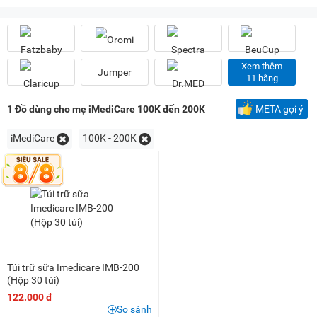
Dưới 100K
(1)
100K - 200K
(6)
200K - 500K
(6)
500K - 1 triệu
(23)
Xem thêm
Jumper
11 hãng
1 triệu - 1,5 triệu
(19)
1,5 triệu - 2 triệu
(4)
1
Đồ dùng cho mẹ iMediCare 100K đến 200K
META gợi ý
2 triệu - 3 triệu
(2)
iMediCare
100K - 200K
3 triệu - 5 triệu
(4)
5 triệu - 8 triệu
(3)
Túi trữ sữa Imedicare IMB-200
(Hộp 30 túi)
122.000 đ
So sánh