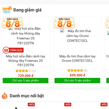
Đang giảm giá
Máy hút sữa điện rảnh tay
Máy đo tim thai cầm tay
C
không dây Freemax 20
Oromi CONTEC10CL
FB1220TN
(2)
(1)
699.000 đ
729.000 đ
Chỉ còn 5 sản phẩm
Chỉ còn 5 sản phẩm
Danh mục nổi bật
-44%
-44%
-44%