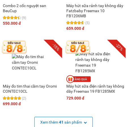
Combo 2 cốc nguyệt san
Máy hút sữa rảnh tay không dây
BeuCup
Fatzbaby Freemax 10
FB1206MB
(9)
550.000 đ
(5)
659.000 đ
-15%
-27%
Máy đo tim thai cầm tay Oromi
Máy hút sữa điện rảnh tay không
CONTEC10CL
dây Freemax 19 FB1285MX
729.000 đ
(2)
699.000 đ
Xem thêm
41
sản phẩm