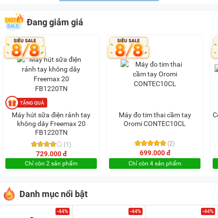
Đang giảm giá
Máy hút sữa điện rảnh tay
Máy đo tim thai cầm tay
C
không dây Freemax 20
Oromi CONTEC10CL
FB1220TN
(2)
(1)
699.000 đ
729.000 đ
Chỉ còn 2 sản phẩm
Chỉ còn 4 sản phẩm
Danh mục nổi bật
-44%
-44%
-44%