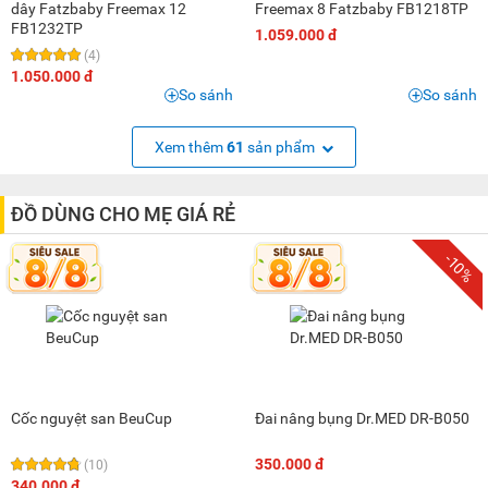
dây Fatzbaby Freemax 12
Freemax 8 Fatzbaby FB1218TP
FB1232TP
1.059.000 đ
(4)
1.050.000 đ
So sánh
So sánh
Xem thêm
61
sản phẩm
ĐỒ DÙNG CHO MẸ GIÁ RẺ
-10%
Cốc nguyệt san BeuCup
Đai nâng bụng Dr.MED DR-B050
350.000 đ
(10)
340.000 đ