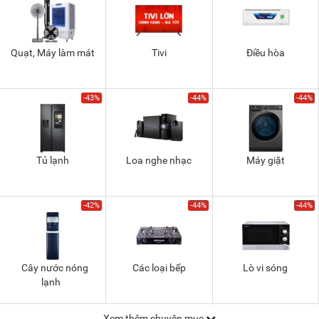
Quạt, Máy làm mát
Tivi
Điều hòa
-43%
-44%
-44%
Tủ lạnh
Loa nghe nhạc
Máy giặt
-42%
-44%
-44%
Cây nước nóng
Các loại bếp
Lò vi sóng
lạnh
Xem thêm chuyên mục