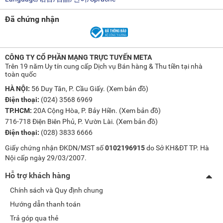
Đã chứng nhận
CÔNG TY CỔ PHẦN MẠNG TRỰC TUYẾN META
Trên 19 năm Uy tín cung cấp Dịch vụ Bán hàng & Thu tiền tại nhà
toàn quốc
HÀ NỘI:
56 Duy Tân, P. Cầu Giấy. (
Xem bản đồ
)
Điện thoại:
(024) 3568 6969
TP.HCM:
20A Cộng Hòa, P. Bảy Hiền. (
Xem bản đồ
)
716-718 Điện Biên Phủ, P. Vườn Lài. (
Xem bản đồ
)
Điện thoại:
(028) 3833 6666
Giấy chứng nhận ĐKDN/MST số
0102196915
do Sở KH&ĐT TP. Hà
Nội cấp ngày 29/03/2007.
Hỗ trợ khách hàng
Chính sách và Quy định chung
Hướng dẫn thanh toán
Trả góp qua thẻ