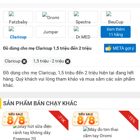
Dưới 100K
(1)
100K - 200K
(6)
200K - 500K
(6)
500K - 1 triệu
(23)
Xem thêm
Jumper
11 hãng
1 triệu - 1,5 triệu
(19)
1,5 triệu - 2 triệu
(4)
Đồ dùng cho mẹ Claricup 1,5 triệu đến 2 triệu
META gợi ý
2 triệu - 3 triệu
(2)
Claricup
1,5 triệu - 2 triệu
3 triệu - 5 triệu
(4)
Đồ dùng cho mẹ Claricup, 1,5 triệu đến 2 triệu hiện tại đang hết
5 triệu - 8 triệu
(3)
hàng. Quý khách vui lòng tham khảo và mua sắm các sản phẩm
khác.
SẢN PHẨM BÁN CHẠY KHÁC
-15%
-71K