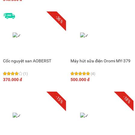
-36%
Cốc nguyệt san AOBERST
Máy hút sữa điện Oromi MY-379
(1)
(4)
370.000 đ
500.000 đ
-15%
-18%