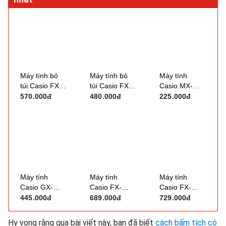
Máy tính bỏ
Máy tính bỏ
Máy tính
túi Casio FX-
túi Casio FX-
Casio MX-
570VN Plus
570ES Plus
120B
570.000đ
480.000đ
225.000đ
(Plus-2)
Máy tính
Máy tính
Máy tính
Casio GX-
Casio FX-
Casio FX-
120B
880BTG
580VNX
445.000đ
689.000đ
729.000đ
Hy vọng rằng qua bài viết này, bạn đã biết
cách bấm tích có