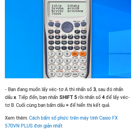
- Bạn đang muốn lấy véc-tơ A thì nhấn số
3
, sau đó nhấn
dấu
x
. Tiếp đến, bạn nhấn
SHIFT 5
rồi nhấn số
4
để lấy véc-
tơ B. Cuối cùng bạn bấm dấu
=
để hiển thị kết quả.
Xem thêm:
Cách bấm số phức trên máy tính Casio FX
570VN PLUS đơn giản nhất