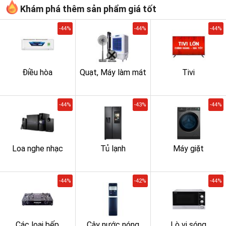
Khám phá thêm sản phẩm giá tốt
-44%
-44%
-44%
Điều hòa
Quạt, Máy làm mát
Tivi
-44%
-43%
-44%
Loa nghe nhạc
Tủ lạnh
Máy giặt
-44%
-42%
-44%
Các loại bếp
Cây nước nóng
Lò vi sóng