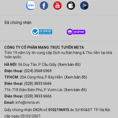
Đã chứng nhận
CÔNG TY CỔ PHẦN MẠNG TRỰC TUYẾN META
Trên 19 năm Uy tín cung cấp Dịch vụ Bán hàng & Thu tiền tại nhà
toàn quốc
HÀ NỘI:
56 Duy Tân, P. Cầu Giấy. (
Xem bản đồ
)
Điện thoại:
(024) 3568 6969
TP.HCM:
20A Cộng Hòa, P. Bảy Hiền. (
Xem bản đồ
)
Điện thoại:
(028) 3833 6666
716-718 Điện Biên Phủ, P. Vườn Lài. (
Xem bản đồ
)
Điện thoại:
(028) 3833 6666
Email:
info@meta.vn
Giấy chứng nhận ĐKDN số
0102196915
do Sở KH&ĐT TP. Hà Nội
cấp ngày 29/03/2007.