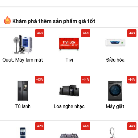
Khám phá thêm sản phẩm giá tốt
-44%
-44%
-44%
Quạt, Máy làm mát
Tivi
Điều hòa
-43%
-44%
-44%
Tủ lạnh
Loa nghe nhạc
Máy giặt
-42%
-44%
-44%