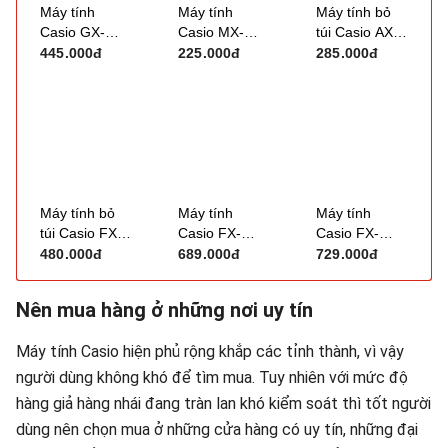
Máy tính
Máy tính
Máy tính bỏ
Casio GX-
Casio MX-
túi Casio AX-
120B
120B
12B
445.000đ
225.000đ
285.000đ
Máy tính bỏ
Máy tính
Máy tính
túi Casio FX-
Casio FX-
Casio FX-
570ES Plus
880BTG
580VNX
480.000đ
689.000đ
729.000đ
(Plus-2)
Nên mua hàng ở những nơi uy tín
Máy tính Casio hiện phủ rộng khắp các tỉnh thành, vì vậy
người dùng không khó để tìm mua. Tuy nhiên với mức độ
hàng giả hàng nhái đang tràn lan khó kiểm soát thì tốt người
dùng nên chọn mua ở những cửa hàng có uy tín, những đại