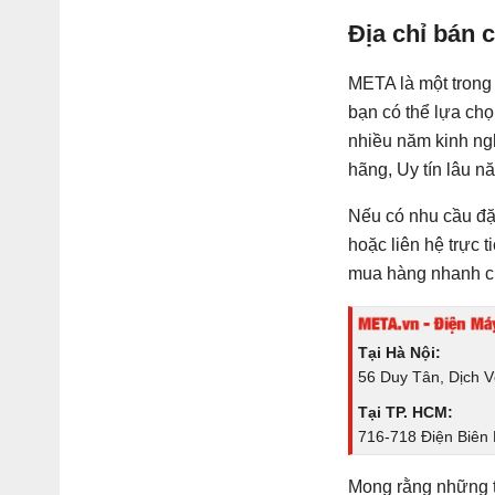
Quốc STD-
Địa chỉ bán 
303
META là một trong 
bạn có thể lựa chọ
nhiều năm kinh ng
hãng, Uy tín lâu n
Nếu có nhu cầu đ
hoặc liên hệ trực 
mua hàng nhanh c
Tại Hà Nội:
56 Duy Tân, Dịch 
Tại TP. HCM:
716-718 Điện Biên
Mong rằng những th