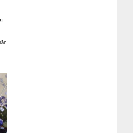
ng
hần