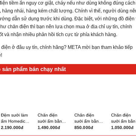
bị điện tiềm ẩn nguy cơ giật, cháy nếu như dùng không đúng cách
, hàng nhái, hàng kém chất lượng. Chính vì thế, người dùng nê
ướng dẫn sử dụng trước khi dùng. Đặc biệt, với những đồ điện
như chăn điện thì bạn nên lựa chọn mua ở địa chỉ uy tín, chính
ốt và nhận nhiều phản hồi tích cực từ phía khách hàng.
điện ở đâu uy tín, chính hãng? META mời bạn tham khảo tiếp
!
Đệm sưởi làm
Chăn điện
Chăn điện
Chăn điện
ấm Homedics
sưởi ấm bằng
sưởi ấm bằng
sưởi ấm bằn
HP-
nước nóng
nước nóng
nước nóng
2.190.000đ
1.490.000đ
850.000đ
1.050.000đ
24DOJ/HP-
Fujihome
Fujihome
Fujihome