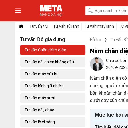
Tư vấn tivi
Tư vấn tủ lạnh
Tư vấn máy lạnh
Tư v
Tư vấn Đồ gia dụng
Hỗ trợ
Tư vấn Đồ
Nằm chăn điệ
Tư vấn Chăn đệm điện
Tư vấn nồi chiên không dầu
20/09/202
Tư vấn máy hút bụi
Nằm chăn điện có 
những người không
Tư vấn bình giữ nhiệt
băn khoăn chăn điệ
Tư vấn máy sưởi
dưới đây của chún
Tư vấn nồi, chảo
Mục lục bài v
Tư vấn lò vi sóng
Tìm hiểu đôi chú