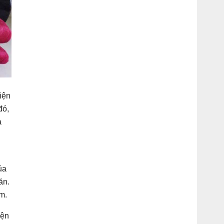
iện
đó,
à
ủa
ăn.
m.
iện