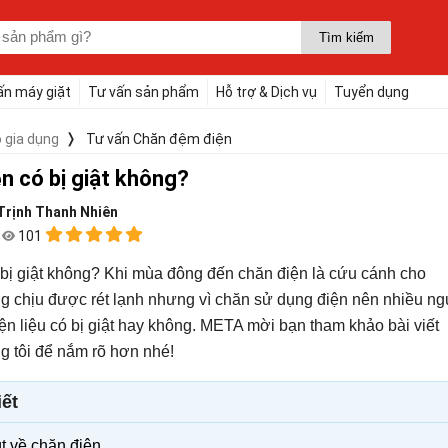
ấn máy giặt
Tư vấn sản phẩm
Hỗ trợ & Dịch vụ
Tuyển dụng
 gia dụng
Tư vấn Chăn đệm điện
n có bị giật không?
Trịnh Thanh Nhiên
2
101
bị giật không? Khi mùa đông đến chăn điện là cứu cánh cho
 chịu được rét lạnh nhưng vì chăn sử dụng điện nên nhiều n
n liệu có bị giật hay không. META mời bạn tham khảo bài viết
g tôi để nắm rõ hơn nhé!
iết
t về chăn điện