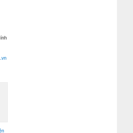
hính
.vn
ện