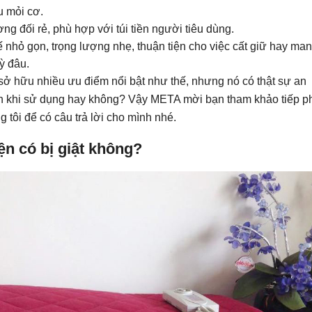
 mỏi cơ.
ng đối rẻ, phù hợp với túi tiền người tiêu dùng.
ế nhỏ gọn, trọng lượng nhẹ, thuận tiện cho việc cất giữ hay ma
kỳ đâu.
sở hữu nhiều ưu điểm nổi bật như thế, nhưng nó có thật sự an
điện khi sử dụng hay không? Vậy META mời bạn tham khảo tiếp p
 tôi để có câu trả lời cho mình nhé.
n có bị giật không?