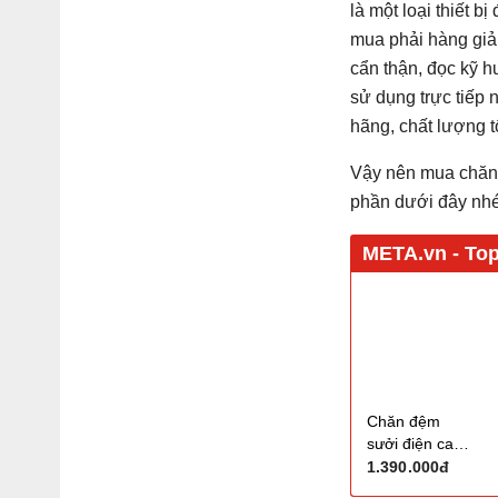
là một loại thiết 
mua phải hàng giả
cẩn thận, đọc kỹ h
sử dụng trực tiếp 
hãng, chất lượng t
Vậy nên mua chăn 
phần dưới đây nhé
Chăn đệm
sưởi điện cao
cấp SANG A
1.390.000đ
Koala Hàn