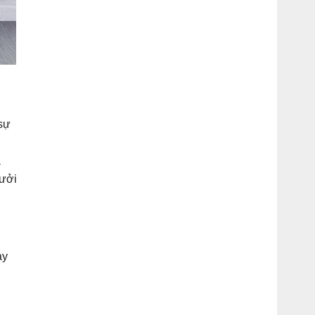
sự
à
sưởi
ày