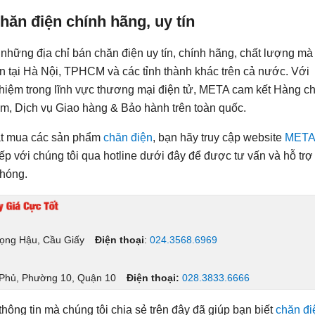
14DOJ-GY
HB1820PRO
HB1820M
HB1820E
chăn điện chính hãng, uy tín
những địa chỉ bán chăn điện uy tín, chính hãng, chất lượng mà
n tại Hà Nội, TPHCM và các tỉnh thành khác trên cả nước. Với
hiệm trong lĩnh vực thương mại điện tử, META cam kết Hàng c
ăm, Dịch vụ Giao hàng & Bảo hành trên toàn quốc.
ặt mua các sản phẩm
chăn điện
, bạn hãy truy cập website
META
tiếp với chúng tôi qua hotline dưới đây để được tư vấn và hỗ trợ
hóng.
Vọng Hậu, Cầu Giấy
Điện thoại
:
024.3568.6969
 Phủ, Phường 10, Quận 10
Điện thoại:
028.3833.6666
ông tin mà chúng tôi chia sẻ trên đây đã giúp bạn biết
chăn đi