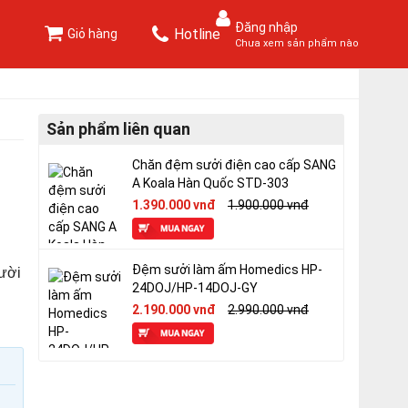
Đăng nhập
Hotline
Giỏ hàng
Chưa xem sản phẩm nào
Sản phẩm liên quan
Chăn đệm sưởi điện cao cấp SANG
A Koala Hàn Quốc STD-303
1.390.000 vnđ
1.900.000 vnđ
Đệm sưởi làm ấm Homedics HP-
gười
24DOJ/HP-14DOJ-GY
2.190.000 vnđ
2.990.000 vnđ