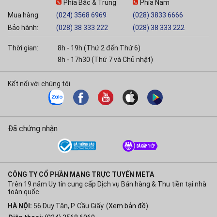
Phía Bắc & Trung
Phía Nam
Mua hàng:
(024) 3568 6969
(028) 3833 6666
Bảo hành:
(028) 38 333 222
(028) 38 333 222
Thời gian:
8h - 19h (Thứ 2 đến Thứ 6)
8h - 17h30 (Thứ 7 và Chủ nhật)
Kết nối với chúng tôi
Đã chứng nhận
CÔNG TY CỔ PHẦN MẠNG TRỰC TUYẾN META
Trên 19 năm Uy tín cung cấp Dịch vụ Bán hàng & Thu tiền tại nhà
toàn quốc
HÀ NỘI:
56 Duy Tân, P. Cầu Giấy. (
Xem bản đồ
)