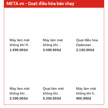
Máy làm mát
Máy làm mát
Quạt điều hòa
không khí Hòa
không khí
Daikiosan
Phát HPCF1-
Sunhouse
DM110
1.990.000đ
3.490.000đ
2.150.000đ
022 (25m2 -
SHD7777 (70
30m2)
lít - 200W)
Máy làm mát
Quạt làm mát
Máy làm mát
không khí
không khí
không khí hơi
Sunhouse
Boss S106
nước
2.390.000đ
5.350.000đ
950.000đ
SHD7744
(28 lít)
Fujihome AC-
05