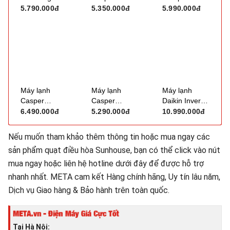
chiều inverter
Inverter 1HP
1HP AH-
5.790.000đ
5.350.000đ
5.990.000đ
9.000BTU
JC09IU36
X10CEWC
AR40H09D0ATNSV
Máy lạnh
Máy lạnh
Máy lạnh
Casper
Casper
Daikin Inverter
Inverter 1.5HP
Inverter 1HP
1.5HP
6.490.000đ
5.290.000đ
10.990.000đ
QC-12IU36A
QC-09IU36A
FTKB35ZVMV
Nếu muốn tham khảo thêm thông tin hoặc mua ngay các
sản phẩm quạt điều hòa Sunhouse, bạn có thể click vào nút
mua ngay hoặc liên hệ hotline dưới đây để được hỗ trợ
nhanh nhất. META cam kết Hàng chính hãng, Uy tín lâu năm,
Dịch vụ Giao hàng & Bảo hành trên toàn quốc.
Tại Hà Nội: