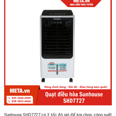
Sunhouse SHD7727 có 3 tốc độ gió để lựa chọn, công suất