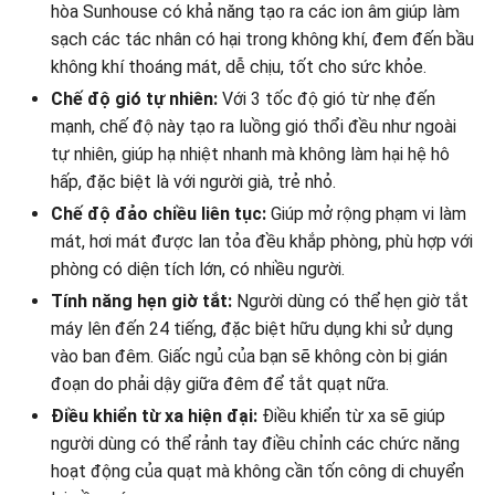
hòa Sunhouse có khả năng tạo ra các ion âm giúp làm
sạch các tác nhân có hại trong không khí, đem đến bầu
không khí thoáng mát, dễ chịu, tốt cho sức khỏe.
Chế độ gió tự nhiên:
Với 3 tốc độ gió từ nhẹ đến
mạnh, chế độ này tạo ra luồng gió thổi đều như ngoài
tự nhiên, giúp hạ nhiệt nhanh mà không làm hại hệ hô
hấp, đặc biệt là với người già, trẻ nhỏ.
Chế độ đảo chiều liên tục:
Giúp mở rộng phạm vi làm
mát, hơi mát được lan tỏa đều khắp phòng, phù hợp với
phòng có diện tích lớn, có nhiều người.
Tính năng hẹn giờ tắt:
Người dùng có thể hẹn giờ tắt
máy lên đến 24 tiếng, đặc biệt hữu dụng khi sử dụng
vào ban đêm. Giấc ngủ của bạn sẽ không còn bị gián
đoạn do phải dậy giữa đêm để tắt quạt nữa.
Điều khiển từ xa hiện đại:
Điều khiển từ xa sẽ giúp
người dùng có thể rảnh tay điều chỉnh các chức năng
hoạt động của quạt mà không cần tốn công di chuyển