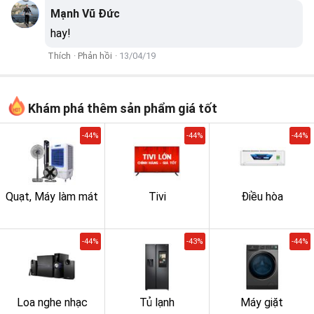
Mạnh Vũ Đức
hay!
Thích
·
Phản hồi
·
13/04/19
Khám phá thêm sản phẩm giá tốt
-44%
-44%
-44%
Quạt, Máy làm mát
Tivi
Điều hòa
-44%
-43%
-44%
Loa nghe nhạc
Tủ lạnh
Máy giặt