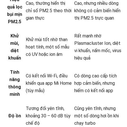
Cao, thường hiển thị
Cao, nhưng nhiều dòng
quả lọc
chỉ số PM2.5 theo thời
không có cảm biến hiển
bụi mịn
gian thực
thị PM2.5 trực quan
PM2.5
Khử
Rất mạnh nhờ
Khử mùi tốt nhờ than
mùi,
Plasmacluster Ion, diệt
hoạt tính, một số mẫu
diệt
vi khuẩn, nấm mốc, virus
có UV hoặc ion âm
khuẩn
hiệu quả
Tính
Có kết nối Wi-Fi, điều
Có dòng cao cấp tích
năng
khiển qua app Mi Home
hợp cảm biến, nhưng
thông
(tùy mẫu)
hiếm có kết nối app
minh
Tương đối yên tĩnh,
Cũng yên tĩnh, nhưng
Độ ồn
khoảng 30 – 60 dB tùy
một số dòng hơi ồn khi
chế độ
chạy turbo