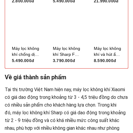
F-GPT01A
MC40UVM6-7
Puricare 360
2.800.000đ
5.490.000đ
21.990.000đ
Alpha PET
AS10GDBY0
Máy lọc không
Máy lọc không
Máy lọc không
khí chống dị
khí Sharp FP-
khí và hút ẩm
ứng thú cưng
J40E-W
Sharp DW-
5.490.000đ
3.790.000đ
8.590.000đ
Levoit Vital
J27FV-S
200S (LAP-
(67m2)
Về giá thành sản phẩm
V201S-AASR)
Tại thị trường Việt Nam hiện nay, máy lọc không khí Xiaomi
có giá dao động trong khoảng từ 3 - 4,5 triệu đồng do chưa
có nhiều sản phẩm cho khách hàng lựa chọn. Trong khi
đó, máy lọc không khí Sharp có giá dao động trong khoảng
từ 2 - 9 triệu đồng và có khá nhiều mức công suất khác
nhau, phù hợp với nhiều không gian khác nhau như phòng