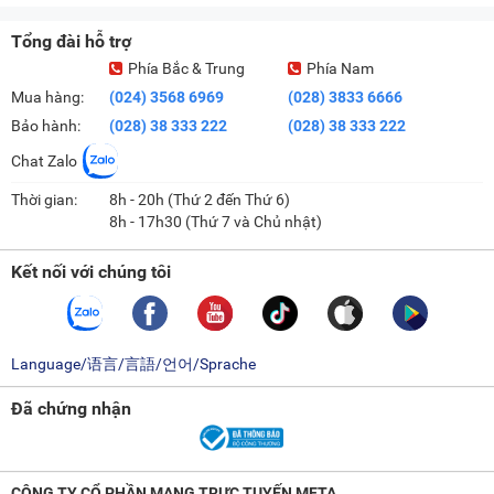
Tổng đài hỗ trợ
Phía Bắc & Trung
Phía Nam
Mua hàng:
(024) 3568 6969
(028) 3833 6666
Bảo hành:
(028) 38 333 222
(028) 38 333 222
Chat Zalo
Thời gian:
8h - 20h (Thứ 2 đến Thứ 6)
8h - 17h30 (Thứ 7 và Chủ nhật)
Kết nối với chúng tôi
Language/语言/言語/언어/Sprache
Đã chứng nhận
CÔNG TY CỔ PHẦN MẠNG TRỰC TUYẾN META