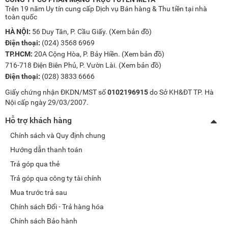
Trên 19 năm Uy tín cung cấp Dịch vụ Bán hàng & Thu tiền tại nhà
toàn quốc
HÀ NỘI:
56 Duy Tân, P. Cầu Giấy. (
Xem bản đồ
)
Điện thoại:
(024) 3568 6969
TP.HCM:
20A Cộng Hòa, P. Bảy Hiền. (
Xem bản đồ
)
716-718 Điện Biên Phủ, P. Vườn Lài. (
Xem bản đồ
)
Điện thoại:
(028) 3833 6666
Giấy chứng nhận ĐKDN/MST số
0102196915
do Sở KH&ĐT TP. Hà
Nội cấp ngày 29/03/2007.
Hỗ trợ khách hàng
Chính sách và Quy định chung
Hướng dẫn thanh toán
Trả góp qua thẻ
Trả góp qua công ty tài chính
Mua trước trả sau
Chính sách Đổi - Trả hàng hóa
Chính sách Bảo hành