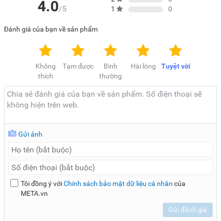
4.0
/5
1
0
vào quần áo khi giặt, nâng cao độ bền cho thiết bị.
Lưu ý:
Hình ảnh sản phẩm chỉ có tính chất minh họa, chi tiết
Đánh giá của bạn về sản phẩm
sản phẩm, màu sắc, thiết kế và thông số kỹ thuật có thể thay
đổi tùy theo sản phẩm thực tế mà không cần thông báo
trước.
Không
Tạm được
Bình
Hài lòng
Tuyệt vời
thích
thường
Gửi ảnh
Tôi đồng ý với
Chính sách bảo mật dữ liệu cá nhân
của
META.vn
Gửi đánh giá