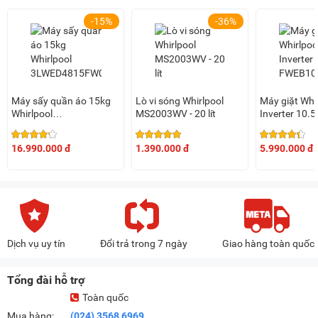
-15%
-36%
Máy sấy quần áo 15kg
Lò vi sóng Whirlpool
Máy giặt Whi
Whirlpool
MS2003WV - 20 lít
Inverter 10.5
3LWED4815FW0
FWEB10502
16.990.000 đ
1.390.000 đ
5.990.000 đ
Dịch vụ uy tín
Đổi trả trong 7 ngày
Giao hàng toàn quốc
Tổng đài hỗ trợ
Toàn quốc
Mua hàng:
(024) 3568 6969