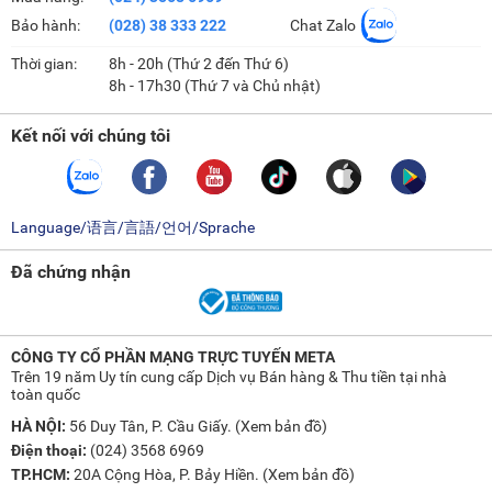
Bảo hành:
(028) 38 333 222
Chat Zalo
Thời gian:
8h - 20h (Thứ 2 đến Thứ 6)
8h - 17h30 (Thứ 7 và Chủ nhật)
Kết nối với chúng tôi
Language/语言/言語/언어/Sprache
Đã chứng nhận
CÔNG TY CỔ PHẦN MẠNG TRỰC TUYẾN META
Trên 19 năm Uy tín cung cấp Dịch vụ Bán hàng & Thu tiền tại nhà
toàn quốc
HÀ NỘI:
56 Duy Tân, P. Cầu Giấy. (
Xem bản đồ
)
Điện thoại:
(024) 3568 6969
TP.HCM:
20A Cộng Hòa, P. Bảy Hiền. (
Xem bản đồ
)