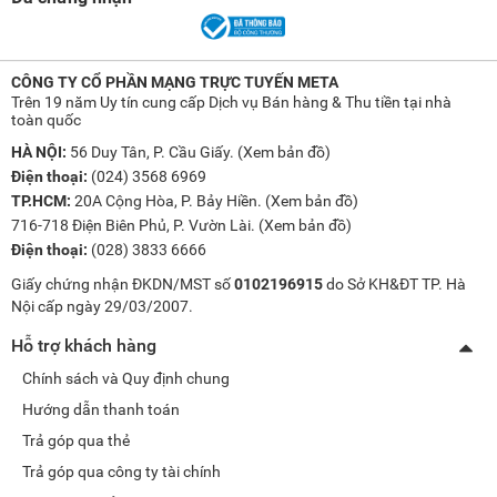
CÔNG TY CỔ PHẦN MẠNG TRỰC TUYẾN META
Trên 19 năm Uy tín cung cấp Dịch vụ Bán hàng & Thu tiền tại nhà
toàn quốc
HÀ NỘI:
56 Duy Tân, P. Cầu Giấy. (
Xem bản đồ
)
Điện thoại:
(024) 3568 6969
TP.HCM:
20A Cộng Hòa, P. Bảy Hiền. (
Xem bản đồ
)
716-718 Điện Biên Phủ, P. Vườn Lài. (
Xem bản đồ
)
Điện thoại:
(028) 3833 6666
Giấy chứng nhận ĐKDN/MST số
0102196915
do Sở KH&ĐT TP. Hà
Nội cấp ngày 29/03/2007.
Hỗ trợ khách hàng
Chính sách và Quy định chung
Hướng dẫn thanh toán
Trả góp qua thẻ
Trả góp qua công ty tài chính