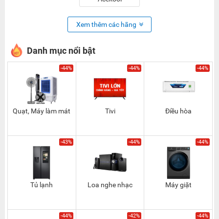
Xem thêm các hãng
Danh mục nổi bật
-44%
-44%
-44%
Quạt, Máy làm mát
Tivi
Điều hòa
-43%
-44%
-44%
Tủ lạnh
Loa nghe nhạc
Máy giặt
-44%
-42%
-44%