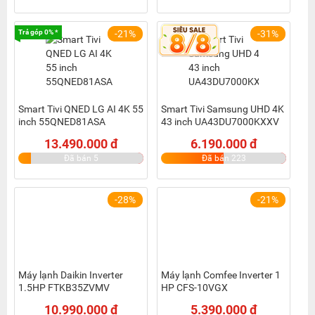
Trả góp 0% *
-21%
-31%
Smart Tivi QNED LG AI 4K 55
Smart Tivi Samsung UHD 4K
inch 55QNED81ASA
43 inch UA43DU7000KXXV
13.490.000 đ
6.190.000 đ
Đã bán 5
Đã bán 223
-28%
-21%
Máy lạnh Daikin Inverter
Máy lạnh Comfee Inverter 1
1.5HP FTKB35ZVMV
HP CFS-10VGX
10.990.000 đ
5.390.000 đ