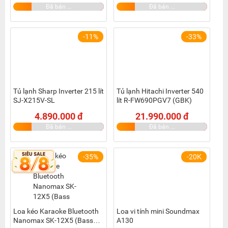
Đã bán ...
Đã bán ...
-11%
-33%
Tủ lạnh Sharp Inverter 215 lít
Tủ lạnh Hitachi Inverter 540
SJ-X215V-SL
lít R-FW690PGV7 (GBK)
4.890.000 đ
21.990.000 đ
Đã bán ...
Đã bán ...
-35%
-20K
Loa kéo Karaoke Bluetooth
Loa vi tính mini Soundmax
Nanomax SK-12X5 (Bass
A130