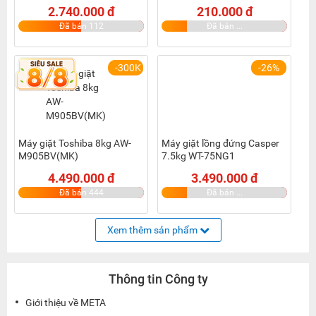
30cm, 400W)
2.740.000 đ
210.000 đ
Đã bán 112
Đã bán ...
-300K
-26%
Máy giặt Toshiba 8kg AW-
Máy giặt lồng đứng Casper
M905BV(MK)
7.5kg WT-75NG1
4.490.000 đ
3.490.000 đ
Đã bán 444
Đã bán ...
Xem thêm sản phẩm
Thông tin Công ty
Giới thiệu về META