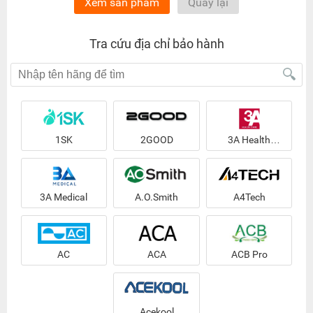
Xem sản phẩm
Quay lại
Tra cứu địa chỉ bảo hành
1SK
2GOOD
3A Health
Care
3A Medical
A.O.Smith
A4Tech
AC
ACA
ACB Pro
Acekool