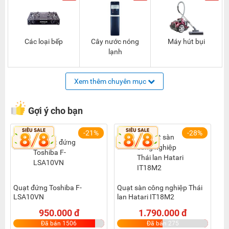
Các loại bếp
Cây nước nóng
Máy hút bụi
lạnh
Xem thêm chuyên mục
Gợi ý cho bạn
-21%
-28%
Quạt đứng Toshiba F-
Quạt sàn công nghiệp Thái
LSA10VN
lan Hatari IT18M2
950.000 đ
1.790.000 đ
Đã bán 1506
Đã bán 275