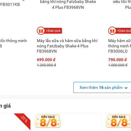
tốc thông minh
Máy lắc sữa và hâm sữa bằng khí
Máy hâm sữa 
B
nóng Fatzbaby Shake 4 Plus
thông minh 
FB3968VN
FB3006LD
699.000 đ
790.000 đ
1.200.000 đ
1.000.000 đ
Xem thêm
16
sản phẩm
m giá
-31%