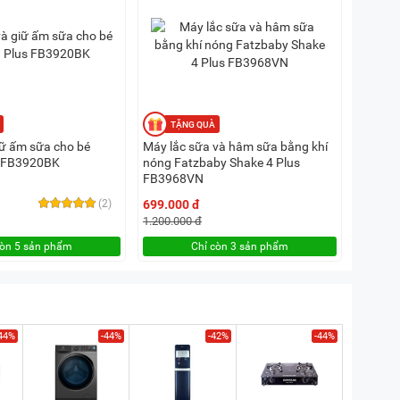
iữ ấm sữa cho bé
Máy lắc sữa và hâm sữa bằng khí
s FB3920BK
nóng Fatzbaby Shake 4 Plus
FB3968VN
(2)
699.000 đ
1.200.000 đ
còn 5 sản phẩm
Chỉ còn 3 sản phẩm
44%
-44%
-42%
-44%