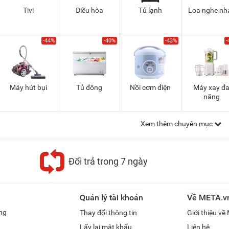
Tivi
Điều hòa
Tủ lạnh
Loa nghe nh
-44%
-40%
-43%
-
Máy hút bụi
Tủ đông
Nồi cơm điện
Máy xay đ
năng
Xem thêm chuyên mục
Đổi trả trong 7 ngày
Quản lý tài khoản
Về META.v
ng
Thay đổi thông tin
Giới thiệu v
Lấy lại mật khẩu
Liên hệ