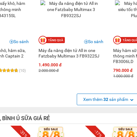
So sánh
So sánh
 khô, hâm sữa,
Máy đa năng điện tử All in one
Máy hâm sữa 
nh Captain 2
Fatzbaby Multimax 3 FB9322SJ
thông minh 
FB3006LD
1.490.000 đ
790.000 đ
2.000.000 đ
(10)
1.000.000 đ
Xem thêm
32
sản phẩm
 BÌNH Ủ SỮA GIÁ RẺ
-31%
-17%