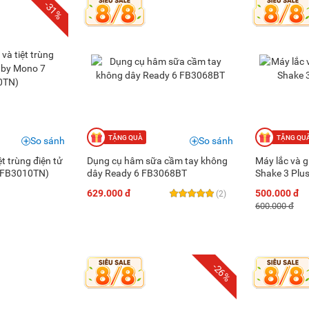
-31%
So sánh
So sánh
t trùng điện tử
Dụng cụ hâm sữa cầm tay không
Máy lắc và 
(FB3010TN)
dây Ready 6 FB3068BT
Shake 3 Pl
629.000 đ
500.000 đ
(2)
600.000 đ
-26%