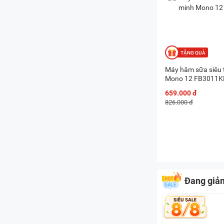
Máy hâm sữa siêu 
Mono 12 FB3011K
659.000 đ
826.000 đ
Đang giả