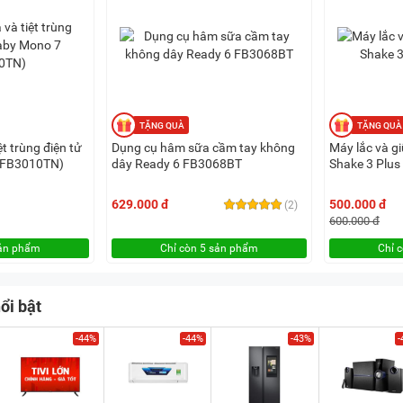
t trùng điện tử
Dụng cụ hâm sữa cầm tay không
Máy lắc và g
(FB3010TN)
dây Ready 6 FB3068BT
Shake 3 Plu
629.000 đ
500.000 đ
(2)
600.000 đ
sản phẩm
Chỉ còn 5 sản phẩm
Chỉ 
ổi bật
-44%
-44%
-43%
-