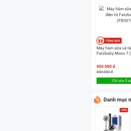
Máy hâm sữa và tiệ
Fatzbaby Mono 7 
450.000 đ
650.000 đ
Chỉ còn 5 
Danh mục n
-44%