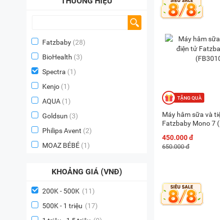
THƯƠNG HIỆU
Fatzbaby
(28)
BioHealth
(3)
Spectra
(1)
Kenjo
(1)
AQUA
(1)
Máy hâm sữa và tiệ
Goldsun
(3)
Fatzbaby Mono 7 
Philips Avent
(2)
450.000 đ
MOAZ BÉBÉ
(1)
650.000 đ
KHOẢNG GIÁ (VNĐ)
200K - 500K
(11)
500K - 1 triệu
(17)