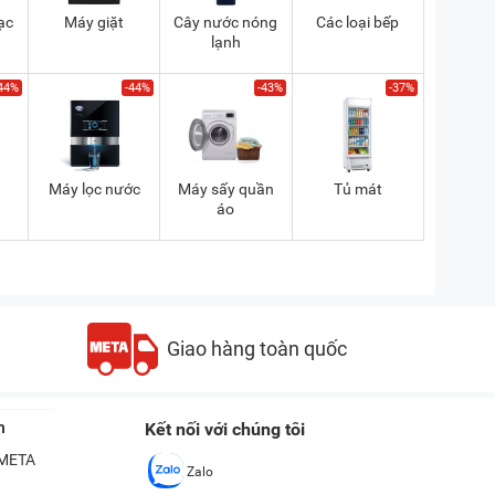
ạc
Máy giặt
Cây nước nóng
Các loại bếp
lạnh
44%
-44%
-43%
-37%
a
Máy lọc nước
Máy sấy quần
Tủ mát
áo
Giao hàng toàn quốc
n
Kết nối với chúng tôi
ề META
Zalo