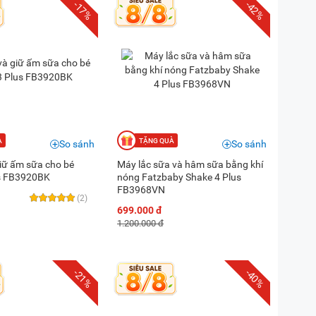
-17%
-42%
So sánh
So sánh
giữ ấm sữa cho bé
Máy lắc sữa và hâm sữa bằng khí
us FB3920BK
nóng Fatzbaby Shake 4 Plus
FB3968VN
(2)
699.000 đ
1.200.000 đ
-21%
-40%