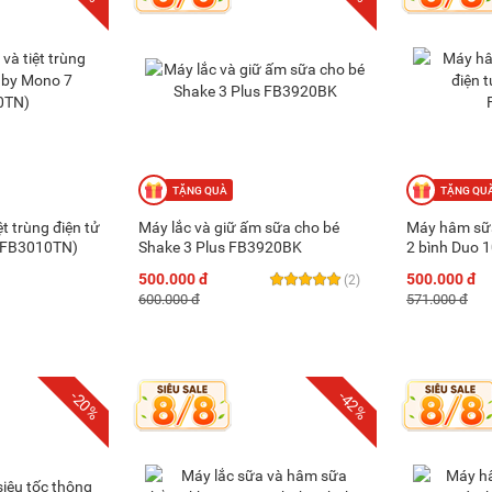
t trùng điện tử
Máy lắc và giữ ấm sữa cho bé
Máy hâm sữa 
(FB3010TN)
Shake 3 Plus FB3920BK
2 bình Duo 
500.000 đ
500.000 đ
(2)
600.000 đ
571.000 đ
-20%
-42%