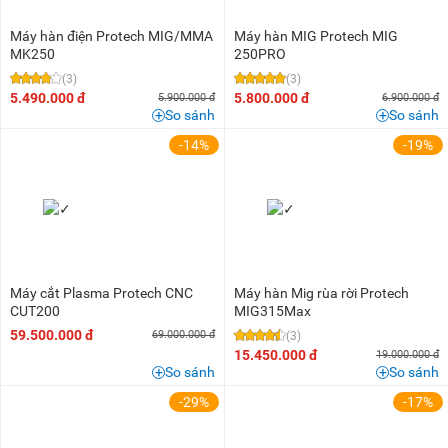
Máy hàn điện Protech MIG/MMA
Máy hàn MIG Protech MIG
MK250
250PRO
(3)
(3)
5.490.000 đ
5.800.000 đ
5.900.000 đ
6.900.000 đ
So sánh
So sánh
-14%
-19%
Máy cắt Plasma Protech CNC
Máy hàn Mig rùa rời Protech
CUT200
MIG315Max
59.500.000 đ
69.000.000 đ
(3)
15.450.000 đ
19.000.000 đ
So sánh
So sánh
-29%
-17%