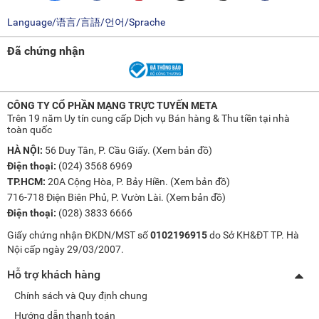
Language/语言/言語/언어/Sprache
Đã chứng nhận
CÔNG TY CỔ PHẦN MẠNG TRỰC TUYẾN META
Trên 19 năm Uy tín cung cấp Dịch vụ Bán hàng & Thu tiền tại nhà
toàn quốc
HÀ NỘI:
56 Duy Tân, P. Cầu Giấy. (
Xem bản đồ
)
Điện thoại:
(024) 3568 6969
TP.HCM:
20A Cộng Hòa, P. Bảy Hiền. (
Xem bản đồ
)
716-718 Điện Biên Phủ, P. Vườn Lài. (
Xem bản đồ
)
Điện thoại:
(028) 3833 6666
Giấy chứng nhận ĐKDN/MST số
0102196915
do Sở KH&ĐT TP. Hà
Nội cấp ngày 29/03/2007.
Hỗ trợ khách hàng
Chính sách và Quy định chung
Hướng dẫn thanh toán