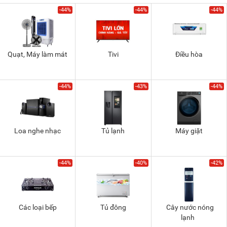
-44%
-44%
-44%
Quạt, Máy làm mát
Tivi
Điều hòa
-44%
-43%
-44%
Loa nghe nhạc
Tủ lạnh
Máy giặt
-44%
-40%
-42%
Các loại bếp
Tủ đông
Cây nước nóng
lạnh