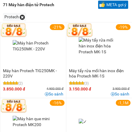
100 triệu - 200 triệu
(8)
71
Máy hàn điện tử Protech
META gợi ý
Trên 200 triệu
(2)
Protech
-21%
-19%
Máy hàn Protech TIG250MK -
Máy tẩy rửa mối hàn inox điện
220V
hóa Protech MK-1S
(2)
(3)
3.850.000 đ
3.150.000 đ
4.900.000 đ
3.900.000 đ
So sánh
So sánh
-16%
-1,1M