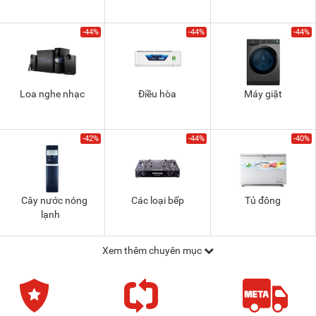
-44%
-44%
-44%
Loa nghe nhạc
Điều hòa
Máy giặt
-42%
-44%
-40%
Cây nước nóng
Các loại bếp
Tủ đông
lạnh
Xem thêm chuyên mục