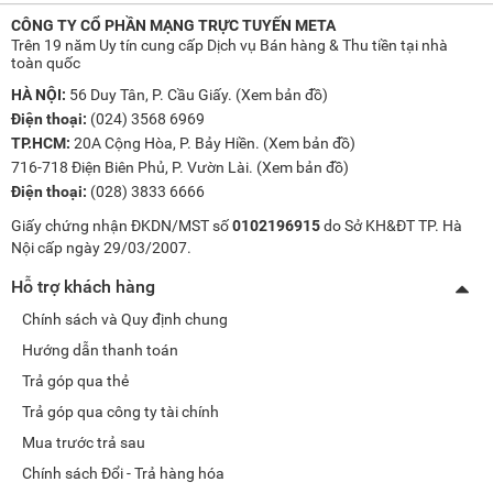
CÔNG TY CỔ PHẦN MẠNG TRỰC TUYẾN META
Trên 19 năm Uy tín cung cấp Dịch vụ Bán hàng & Thu tiền tại nhà
toàn quốc
HÀ NỘI:
56 Duy Tân, P. Cầu Giấy. (
Xem bản đồ
)
Điện thoại:
(024) 3568 6969
TP.HCM:
20A Cộng Hòa, P. Bảy Hiền. (
Xem bản đồ
)
716-718 Điện Biên Phủ, P. Vườn Lài. (
Xem bản đồ
)
Điện thoại:
(028) 3833 6666
Giấy chứng nhận ĐKDN/MST số
0102196915
do Sở KH&ĐT TP. Hà
Nội cấp ngày 29/03/2007.
Hỗ trợ khách hàng
Chính sách và Quy định chung
Hướng dẫn thanh toán
Trả góp qua thẻ
Trả góp qua công ty tài chính
Mua trước trả sau
Chính sách Đổi - Trả hàng hóa