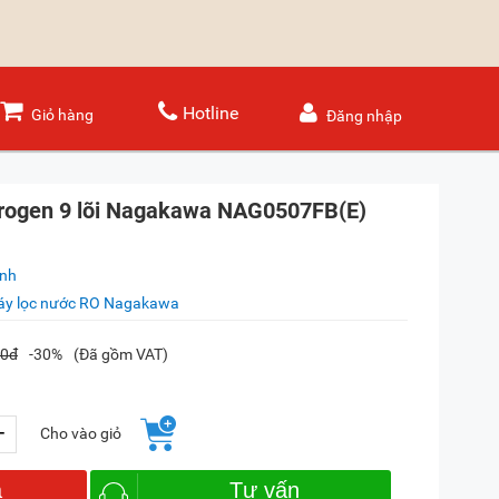
Hotline
Giỏ hàng
Đăng nhập
rogen 9 lõi Nagakawa NAG0507FB(E)
ánh
y lọc nước RO Nagakawa
00đ
-30%
(Đã gồm VAT)
+
Cho vào giỏ
a
Tư vấn