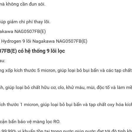
mà không cần đun sôi.
úp giảm chi phí thay lõi.
O Hydrogen 9 lõi Nagakawa NAG0507FB(E)
B(E) có hệ thống 9 lõi lọc
au:
 xốp kích thước 5 micron, giúp loại bỏ bụi bẩn và các tạp chất
nh, giúp loại bỏ chất hữu cơ, clo, khử màu, mùi, độc tố và làm 
h thước 1 micron, giúp loại bỏ bụi bẩn và tạp chất oxy hóa kíc
cặn bẩn bảo vệ màng lọc RO.
99,99% vi khuẩn tồn tại trong nước giúp nước đạt tới độ tinh khi