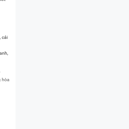
 cải
anh,
.
g hòa
tay