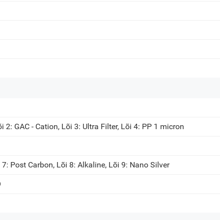
716-718 Điện Biên Phủ, 
i 2: GAC - Cation, Lõi 3: Ultra Filter, Lõi 4: PP 1 micron
 7: Post Carbon, Lõi 8: Alkaline, Lõi 9: Nano Silver
O