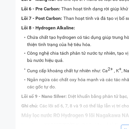
Lõi 6 - Pre Carbon:
Than hoạt tính dạng rời giúp khử 
Lõi 7 - Post Carbon:
Than hoạt tính và đá tạo vị bổ s
Lõi 8 - Hydrogen Alkaline:
Chứa chất tạo hydrogen có tác dụng giúp trung hò
thiện tình trạng của hệ tiêu hóa.
Công nghệ chia tách phân tử nước tự nhiên, tạo v
bù nước hiệu quả.
2+
+
Cung cấp khoáng chất tự nhiên như: Ca
, K
, N
Ngăn ngừa các chất oxy hóa mạnh và các tác nhân
các gốc tự do.
Lõi số 9 - Nano Silver:
Diệt khuẩn bằng phân tử bạc,
Ghi chú:
Các lõi số 6, 7, 8 và 9 có thể lắp lẫn vị trí ch
Máy lọc nước RO Hydrogen 9 lõi Nagakawa NAG
Nagakawa
NAG0507FB(E) thiết kế phần vỏ tủ làm từ 