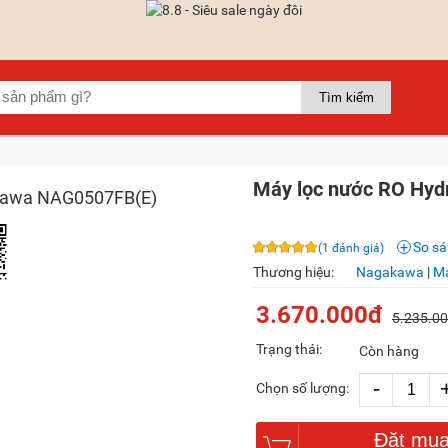
Máy lọc nước RO Hyd
So s
(1 đánh giá)
Thương hiệu:
Nagakawa
|
Má
3.670.000đ
5.235.0
Trạng thái:
Còn hàng
-
Chọn số lượng:
Đặt mu