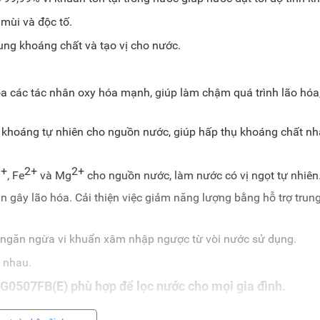
mùi và độc tố.
ung khoáng chất và tạo vị cho nước.
a các tác nhân oxy hóa mạnh, giúp làm chậm quá trình lão hóa,
ị khoáng tự nhiên cho nguồn nước, giúp hấp thụ khoáng chất nh
+
2+
2+
a
, Fe
và Mg
cho nguồn nước, làm nước có vị ngọt tự nhiên
 gây lão hóa. Cải thiện việc giảm năng lượng bằng hỗ trợ trun
 ngăn ngừa vi khuẩn xâm nhập ngược từ vòi nước sử dụng.
o nhau.
0507FB(E) phù hợp để lọc nước cho mọi gia đình.
thép cao cấp, phần mặt trước bằng kính cường lực in hình bàn 