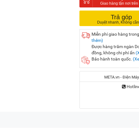
Trả góp
Miễn phí giao hàng trong
thêm)
Được hàng trăm ngàn Doa
đồng, không chi phí ẩn
(
Bảo hành toàn quốc.
(X
META.vn - Điện Máy
Hotlin
Địa chỉ:
56 Duy Tân, P. Cầu Giấy
20A Cộng Hòa, P. Bảy H