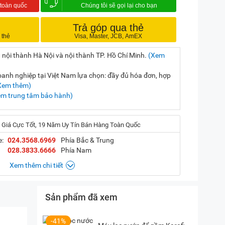
Trả góp qua thẻ
 nội thành Hà Nội và nội thành TP. Hồ Chí Minh.
(Xem
nh nghiệp tại Việt Nam lựa chọn: đầy đủ hóa đơn, hợp
Xem thêm)
em trung tâm bảo hành)
 Giá Cực Tốt, 19 Năm Uy Tín Bán Hàng Toàn Quốc
e:
024.3568.6969
Phía Bắc & Trung
028.3833.6666
Phía Nam
Xem thêm chi tiết
Sản phẩm đã xem
, Hà Nội
(
Chỉ đường)
iền, TP. HCM
(
Chỉ đường)
-41%