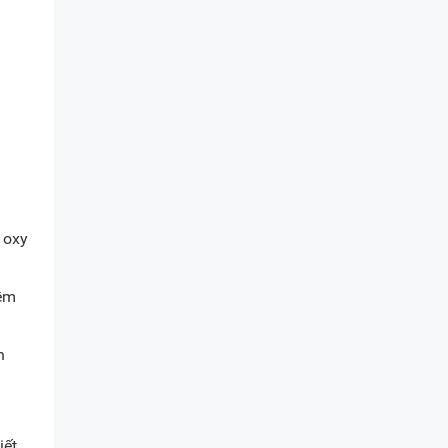
 oxy
mềm
h
ết.