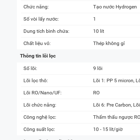
Chức năng:
Tạo nước Hydrogen
Số vòi lấy nước:
1
Dung tích bình chứa:
10 lít
Chất liệu vỏ:
Thép không gỉ
Thông tin lõi lọc
Số lõi:
9 lõi
Lõi lọc thô:
Lõi 1: PP 5 micron, Lõ
Lõi RO/Nano/UF:
RO
Lõi chức năng:
Lõi 6: Pre Carbon, Lõi
Công nghệ lọc:
Thẩm thấu ngược R
Công suất lọc:
10 - 15 lít/giờ