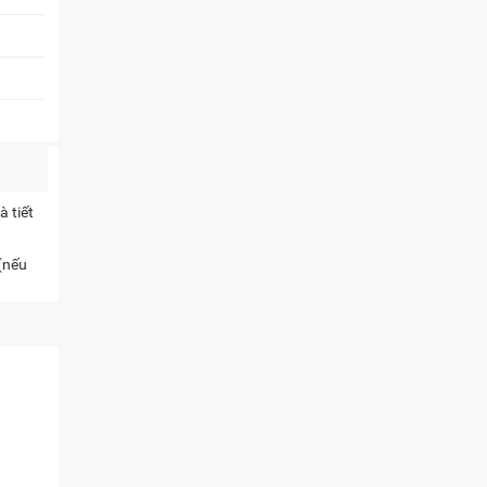
 tiết
 (nếu