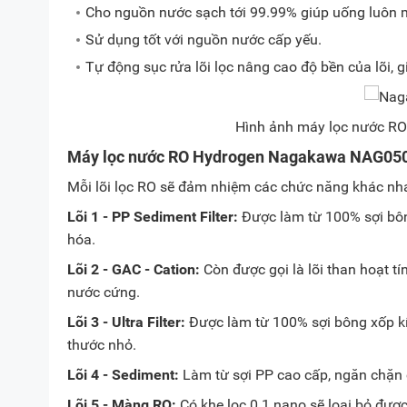
Cho nguồn nước sạch tới 99.99% giúp uống luôn 
Sử dụng tốt với nguồn nước cấp yếu.
Tự động sục rửa lõi lọc nâng cao độ bền của lõi, gi
Hình ảnh máy lọc nước R
Máy lọc nước RO Hydrogen Nagakawa NAG0507F
Mỗi lõi lọc RO sẽ đảm nhiệm các chức năng khác nh
Lõi 1 - PP Sediment Filter:
Được làm từ 100% sợi bông
hóa.
Lõi 2 - GAC - Cation:
Còn được gọi là lõi than hoạt tí
nước cứng.
Lõi 3 - Ultra Filter:
Được làm từ 100% sợi bông xốp kíc
thước nhỏ.
Lõi 4 - Sediment:
Làm từ sợi PP cao cấp, ngăn chặn 
Lõi 5 - Màng RO:
Có khe lọc 0.1 nano sẽ loại bỏ được 