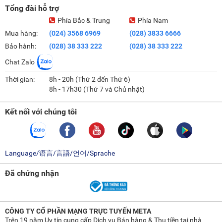
Tổng đài hỗ trợ
Phía Bắc & Trung
Phía Nam
Mua hàng:
(024) 3568 6969
(028) 3833 6666
Bảo hành:
(028) 38 333 222
(028) 38 333 222
Chat Zalo
Thời gian:
8h - 20h (Thứ 2 đến Thứ 6)
8h - 17h30 (Thứ 7 và Chủ nhật)
Kết nối với chúng tôi
Language/语言/言語/언어/Sprache
Đã chứng nhận
CÔNG TY CỔ PHẦN MẠNG TRỰC TUYẾN META
Trên 19 năm Uy tín cung cấp Dịch vụ Bán hàng & Thu tiền tại nhà