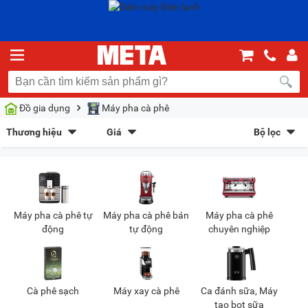
Đồ gia dụng
Máy pha cà phê
Thương hiệu
Giá
Bộ lọc
Zamboo
(7)
Delonghi
(33)
Sắp xếp theo
Tiross
(5)
Winci
(20)
Bán chạy nhất
Giá tăng dần
Giá giảm dần
Giảm giá
Bear
(3)
Bosch
(10)
Kaiyo
(2)
Ceria
(2)
Mới nhất
Trả góp
META gợi ý
Máy pha cà phê tự
Máy pha cà phê bán
Máy pha cà phê
P-Emic
(5)
Lamvita
(13)
động
tự động
chuyên nghiệp
Kiểu hiển thị
Dạng lưới
Danh sách
Chọn khoảng giá
Cà phê sạch
Máy xay cà phê
Ca đánh sữa, Máy
tạo bọt sữa