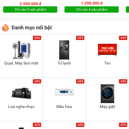
1.290.000 đ
2.590.000 đ
Chỉ còn 5 sản phẩm
Chỉ còn 4 sản phẩm
Danh mục nổi bật
-44%
-43%
-44%
Quạt, Máy làm mát
Tủ lạnh
Tivi
-44%
-44%
-44%
Loa nghe nhạc
Điều hòa
Máy giặt
-42%
-44%
-40%