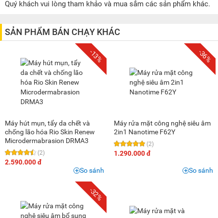
200K - 500K
(7)
Quý khách vui lòng tham khảo và mua sắm các sản phẩm khác.
500K - 1 triệu
(9)
1 triệu - 1,5 triệu
(3)
SẢN PHẨM BÁN CHẠY KHÁC
1,5 triệu - 2 triệu
(1)
-13%
-36%
2 triệu - 3 triệu
(2)
3 triệu - 5 triệu
(3)
Máy hút mụn, tẩy da chết và
Máy rửa mặt công nghệ siêu âm
chống lão hóa Rio Skin Renew
2in1 Nanotime F62Y
Microdermabrasion DRMA3
(2)
(2)
1.290.000 đ
2.590.000 đ
So sánh
So sánh
-32%