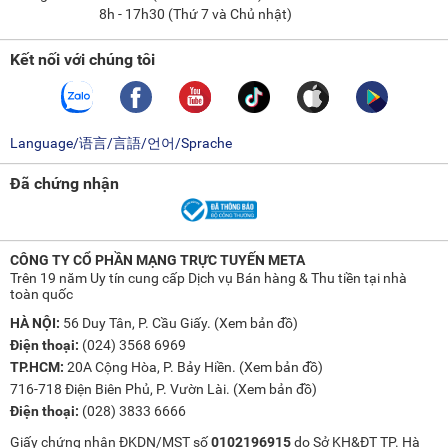
8h - 17h30 (Thứ 7 và Chủ nhật)
Kết nối với chúng tôi
Language/语言/言語/언어/Sprache
Đã chứng nhận
CÔNG TY CỔ PHẦN MẠNG TRỰC TUYẾN META
Trên 19 năm Uy tín cung cấp Dịch vụ Bán hàng & Thu tiền tại nhà
toàn quốc
HÀ NỘI:
56 Duy Tân, P. Cầu Giấy. (
Xem bản đồ
)
Điện thoại:
(024) 3568 6969
TP.HCM:
20A Cộng Hòa, P. Bảy Hiền. (
Xem bản đồ
)
716-718 Điện Biên Phủ, P. Vườn Lài. (
Xem bản đồ
)
Điện thoại:
(028) 3833 6666
Giấy chứng nhận ĐKDN/MST số
0102196915
do Sở KH&ĐT TP. Hà