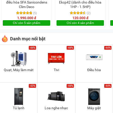
điều hòa SFA Sanicondens
Ekcp42 (dành cho điều hòa
Clim Deco
1HP - 1.5HP)
(5)
(2)
1.990.000 đ
120.000 đ
Chỉ còn 5 sản phẩm
Chỉ còn 4 sản phẩm
Danh mục nổi bật
-44%
-44%
-44%
Quạt, Máy làm mát
Tivi
Điều hòa
-43%
-44%
-44%
Tủ lạnh
Loa nghe nhạc
Máy giặt