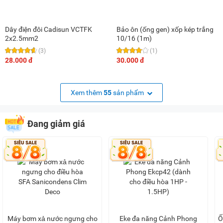
Dây điện đôi Cadisun VCTFK
Bảo ôn (ống gen) xốp kép trắng
2x2.5mm2
10/16 (1m)
(3)
(1)
28.000 đ
30.000 đ
Xem thêm
55
sản phẩm
Đang giảm giá
Máy bơm xả nước ngưng cho
Eke đa năng Cảnh Phong
Ố