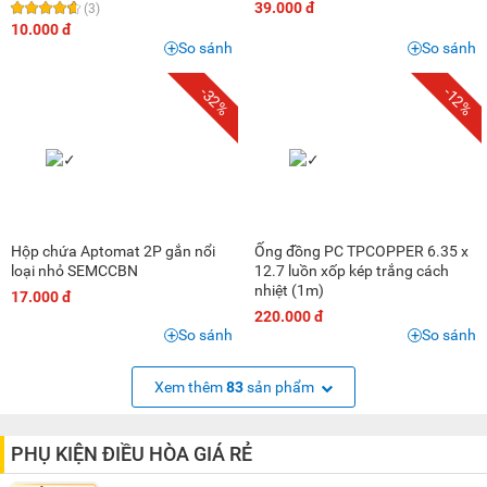
39.000 đ
(3)
10.000 đ
So sánh
So sánh
-32%
-12%
Hộp chứa Aptomat 2P gắn nổi
Ống đồng PC TPCOPPER 6.35 x
loại nhỏ SEMCCBN
12.7 luồn xốp kép trắng cách
nhiệt (1m)
17.000 đ
220.000 đ
So sánh
So sánh
Xem thêm
83
sản phẩm
PHỤ KIỆN ĐIỀU HÒA GIÁ RẺ