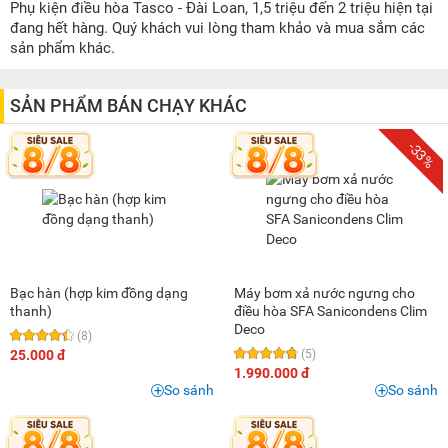
Dưới 100K
(21)
Phụ kiện điều hòa Tasco - Đài Loan, 1,5 triệu đến 2 triệu hiện tại
đang hết hàng. Quý khách vui lòng tham khảo và mua sắm các
100K - 200K
(6)
sản phẩm khác.
200K - 500K
(12)
500K - 1 triệu
(8)
SẢN PHẨM BÁN CHẠY KHÁC
1 triệu - 1,5 triệu
(8)
-33%
1,5 triệu - 2 triệu
(7)
2 triệu - 3 triệu
(9)
3 triệu - 5 triệu
(10)
5 triệu - 8 triệu
(3)
8 triệu - 10 triệu
(1)
Bạc hàn (hợp kim đồng dạng
Máy bơm xả nước ngưng cho
10 triệu - 15 triệu
(1)
thanh)
điều hòa SFA Sanicondens Clim
Deco
(8)
25.000 đ
(5)
1.990.000 đ
So sánh
So sánh