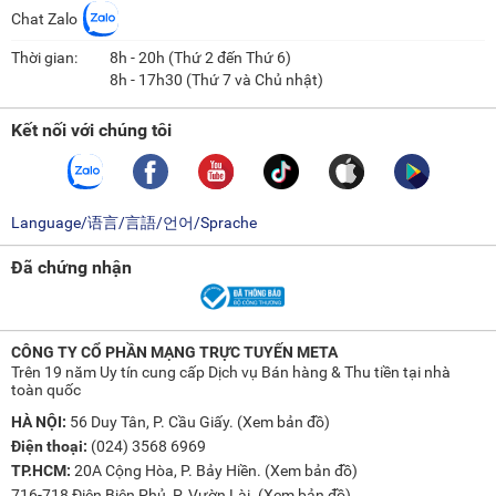
Chat Zalo
Thời gian:
8h - 20h (Thứ 2 đến Thứ 6)
8h - 17h30 (Thứ 7 và Chủ nhật)
Kết nối với chúng tôi
Language/语言/言語/언어/Sprache
Đã chứng nhận
CÔNG TY CỔ PHẦN MẠNG TRỰC TUYẾN META
Trên 19 năm Uy tín cung cấp Dịch vụ Bán hàng & Thu tiền tại nhà
toàn quốc
HÀ NỘI:
56 Duy Tân, P. Cầu Giấy. (
Xem bản đồ
)
Điện thoại:
(024) 3568 6969
TP.HCM:
20A Cộng Hòa, P. Bảy Hiền. (
Xem bản đồ
)
716-718 Điện Biên Phủ, P. Vườn Lài. (
Xem bản đồ
)