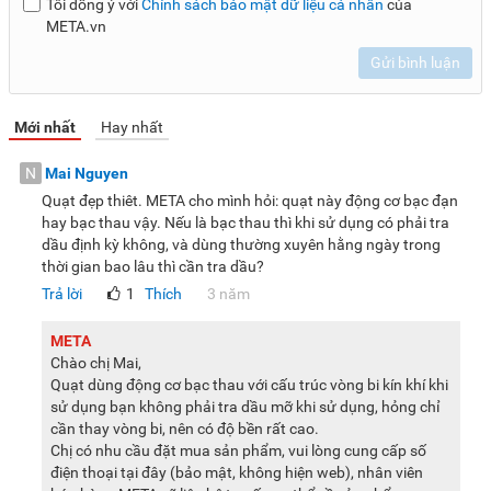
Tôi đồng ý với
Chính sách bảo mật dữ liệu cá nhân
của
META.vn
Gửi bình luận
Mới nhất
Hay nhất
N
Mai Nguyen
Quạt đẹp thiêt. META cho mình hỏi: quạt này động cơ bạc đạn
hay bạc thau vậy. Nếu là bạc thau thì khi sử dụng có phải tra
dầu định kỳ không, và dùng thường xuyên hằng ngày trong
thời gian bao lâu thì cần tra dầu?
Trả lời
1
Thích
3 năm
META
Chào chị Mai,
Quạt dùng động cơ bạc thau với cấu trúc vòng bi kín khí khi
sử dụng bạn không phải tra dầu mỡ khi sử dụng, hỏng chỉ
cần thay vòng bi, nên có độ bền rất cao.
Chị có nhu cầu đặt mua sản phẩm, vui lòng cung cấp số
điện thoại tại đây (bảo mật, không hiện web), nhân viên