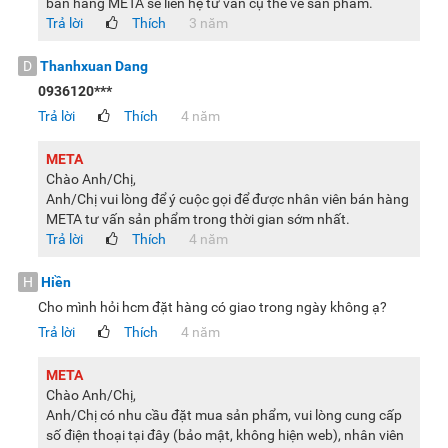
bán hàng META sẽ liên hệ tư vấn cụ thể về sản phẩm.
Trả lời
Thích
3 năm
D
Thanhxuan Dang
0936120***
Trả lời
Thích
4 năm
META
Chào Anh/Chị,
Anh/Chị vui lòng để ý cuộc gọi để được nhân viên bán hàng
META tư vấn sản phẩm trong thời gian sớm nhất.
Trả lời
Thích
4 năm
H
Hiền
Cho mình hỏi hcm đặt hàng có giao trong ngày không ạ?
Trả lời
Thích
4 năm
META
Chào Anh/Chị,
Anh/Chị có nhu cầu đặt mua sản phẩm, vui lòng cung cấp
số điện thoại tại đây (bảo mật, không hiện web), nhân viên