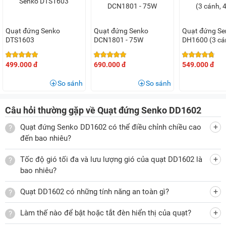
Thay đổi chiều cao quạt từ 98 - 117cm
Chiếc quạt đứng Senko này cho phép người dùng điều chỉnh
Quạt đứng Senko
Quạt đứng Senko
Quạt đứng Se
được độ cao tối thiểu là 98cm và chiều cao là 117cm, sao
DTS1603
DCN1801 - 75W
DH1600 (3 cá
cho phù hợp với nhu cầu và không gian sử dụng.
499.000 đ
690.000 đ
549.000 đ
Bảng điều nút bấm dễ sử dụng, có đèn hiển thị khi hoạt
So sánh
So sánh
động
Cách sử dụng quạt đứng Senko DD1602 rất đơn giản, phù
Câu hỏi thường gặp về Quạt đứng Senko DD1602
hợp với cả người lớn tuổi. Trên bảng điều khiển của quạt
Quạt đứng Senko DD1602 có thể điều chỉnh chiều cao
gồm các nút:
đến bao nhiêu?
Nút điều chỉnh tốc độ (1, 2, 3)
Tốc độ gió tối đa và lưu lượng gió của quạt DD1602 là
Bật/tắt đèn (LAMP)
bao nhiêu?
Nút bật/tắt (ON/OFF)
Quạt DD1602 có những tính năng an toàn gì?
Ngoài ra, quạt còn có đèn giúp cho bạn và người thân trong
Làm thế nào để bật hoặc tắt đèn hiển thị của quạt?
gia đình có thể xác định được vị trí quạt khi tắt đèn điện