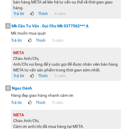
bán hàng META sẽ liên hệ tư vấn cụ thể về thời gian giao
hàng.
Trả lời
Thích
4 năm
A
Mk Cần Tư Vấn . Gọi Cho Mk
0377562***
Ạ
Mk muốn mua quạt
Trả lời
Thích
5 năm
META
Chào Anh/Chị,
Anh/Chị vui lòng để ý cuộc gọi để được nhân viên bán hàng
META tư vấn sản phẩm trong thời gian sớm nhất.
Trả lời
Thích
5 năm
O
Ngọc Oánh
Hàng đẹp giao hàng nhanh cảm ơn
Trả lời
Thích
5 năm
META
Chào Anh/Chị,
Cảm ơn anh/chị đã mua hàng tại META.