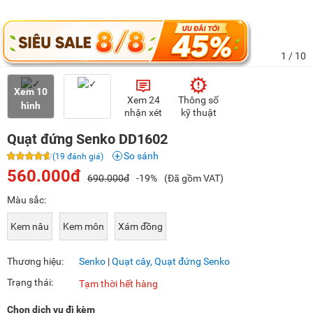
1
/ 10
Xem 10
Xem 24
Thông số
hình
nhận xét
kỹ thuật
Quạt đứng Senko DD1602
So sánh
(19 đánh giá)
560.000đ
690.000đ
-19%
(Đã gồm VAT)
Màu sắc:
Kem nâu
Kem môn
Xám đồng
Thương hiệu:
Senko
|
Quạt cây, Quạt đứng Senko
Trạng thái:
Tạm thời hết hàng
Chọn dịch vụ đi kèm