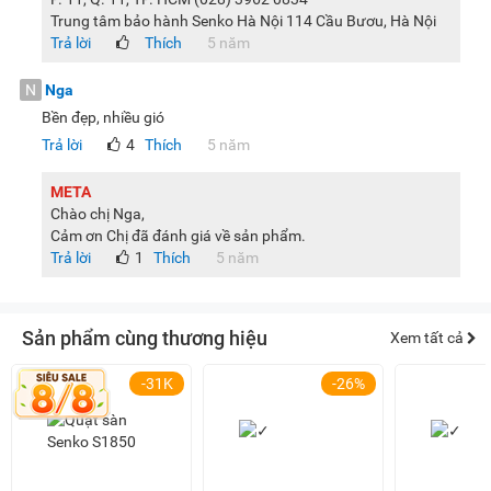
Trung tâm bảo hành Senko Hà Nội 114 Cầu Bươu, Hà Nội
Trả lời
Thích
5 năm
N
Nga
Bền đẹp, nhiều gió
Trả lời
4
Thích
5 năm
META
Chào chị Nga,
Cảm ơn Chị đã đánh giá về sản phẩm.
Trả lời
1
Thích
5 năm
Sản phẩm cùng thương hiệu
Xem tất cả
-31K
-26%