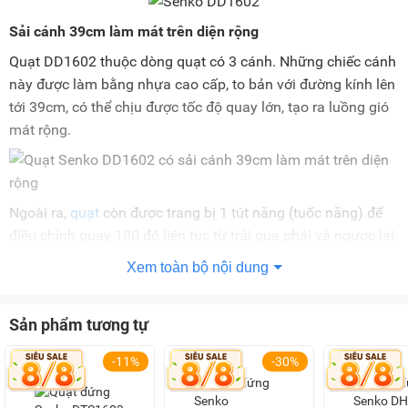
Sải cánh 39cm làm mát trên diện rộng
Quạt DD1602 thuộc dòng quạt có 3 cánh. Những chiếc cánh
này được làm bằng nhựa cao cấp, to bản với đường kính lên
tới 39cm, có thể chịu được tốc độ quay lớn, tạo ra luồng gió
mát rộng.
Ngoài ra,
quạt
còn được trang bị 1 tút năng (tuốc năng) để
điều chỉnh quay 180 độ liên tục từ trái qua phải và ngược lại.
Nhờ đó, máy có khả năng làm mát không gian lớn hoặc
Xem toàn bộ nội dung
phòng có đông người.
Tùy chỉnh 3 tốc độ gió mạnh nhẹ theo nhu cầu
Sản phẩm tương tự
Quạt cây Senko DD1602 được tích hợp 3 mức gió (thấp,
-11%
-30%
trung bình, cao) kết hợp với 1 chế độ gió thường thổi ra đều
đặn đáp ứng nhiều nhu cầu sử dụng khác nhau.