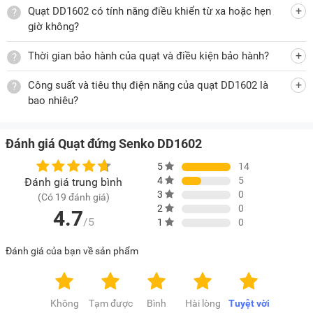
trong phòng.
Quạt DD1602 có tính năng điều khiển từ xa hoặc hẹn
giờ không?
Thời gian bảo hành của quạt và điều kiện bảo hành?
Đảm bảo an toàn trong quá trình sử dụng
Công suất và tiêu thụ điện năng của quạt DD1602 là
DD1602 là một trong số những model
quạt đứng Senko
bao nhiêu?
được trang bị đầy đủ các tính năng đảm bảo an toàn cho
người dùng trong quá trình sử dụng. Các tính năng an toàn
của thiết bị này gồm:
Đánh giá Quạt đứng Senko DD1602
Lồng quạt có khe hở nan quạt nhỏ, ngón tay người không
5
14
thể chạm vào cánh quạt.
4
5
Đánh giá trung bình
3
0
(Có 19 đánh giá)
Người sử dụng không chạm được vào bộ phận mang điện
2
0
4.7
bên trong quạt.
/5
1
0
Có cầu chì bảo vệ chống cháy khi cánh quạt bị hãm, trong
Đánh giá của bạn về sản phẩm
lúc động cơ hoạt động.
Quạt đủ độ ổn định (nghiêng 10 độ không ngã quạt).
Không
Tạm được
Bình
Hài lòng
Tuyệt vời
Công tắc, các phần bảo vệ mối nối dây làm bằng chất liệu