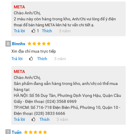
META
Điều kiện bảo hành
Chào Anh/Chị,
Bảo hành miễn phí động cơ 24 tháng kể từ ngày bán.
2 màu này còn hàng trong kho,
Anh/Chị vui lòng để ý điện
Cần lưu lại phiếu bảo hành.
thoại để bán hàng META liên hệ tư vấn chi tiết ạ.
Trả lời
1
Thích
3 năm
Quý khách vui lòng đọc kỹ hướng dẫn sử dụng trước khi
sử dụng sản phẩm.
B
Binnhs
Xin địa chỉ mua trực tiếp
Những trường hợp không được bảo hành miễn phí
Trả lời
Thích
3 năm
Quạt hư do ẩm ướt, hỏa hoạn, sử dụng sai điện thế và
không đúng cách hướng dẫn.
META
Tự ý thay đổi linh kiện.
Chào Anh/Chị,
Sản phẩm đang sẵn hàng trong kho, anh/chị có thể mua
Bể vỡ do sử dụng hay vận chuyển không đúng cách.
hàng tại:
HÀ NỘI: Số 56 Duy Tân, Phường Dịch Vọng Hậu, Quận Cầu
>> Xem thêm:
Giá quạt cây Senko bao nhiêu?
Giấy - Điện thoại: (024) 3568 6969
Lưu ý:
Hình ảnh sản phẩm chỉ có tính chất minh họa, chi tiết
TP.HCM: Số 716-718 Điện Biên Phủ, Phường 10, Quận 10 -
sản phẩm, màu sắc có thể thay đổi tùy theo sản phẩm thực
Điện thoại: (028) 3833 6666
Trả lời
Thích
3 năm
tế.
T
Tuấn