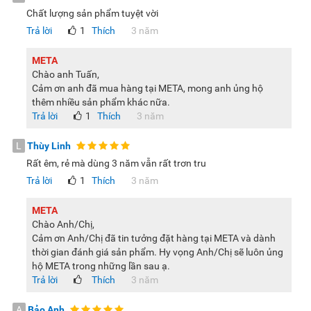
Chất lượng sản phẩm tuyệt vời
Trả lời
1
Thích
3 năm
META
Chào anh Tuấn,
Cảm ơn anh đã mua hàng tại META, mong anh ủng hộ
thêm nhiều sản phẩm khác nữa.
Trả lời
1
Thích
3 năm
L
Thùy Linh
Rất êm, rẻ mà dùng 3 năm vẫn rất trơn tru
Trả lời
1
Thích
3 năm
META
Chào Anh/Chị,
Cảm ơn Anh/Chị đã tin tưởng đặt hàng tại META và dành
thời gian đánh giá sản phẩm. Hy vọng Anh/Chị sẽ luôn ủng
hộ META trong những lần sau ạ.
Trả lời
Thích
3 năm
A
Bảo Anh