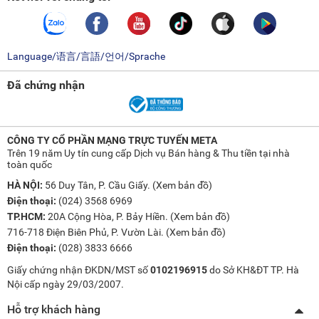
Language/语言/言語/언어/Sprache
Đã chứng nhận
CÔNG TY CỔ PHẦN MẠNG TRỰC TUYẾN META
Trên 19 năm Uy tín cung cấp Dịch vụ Bán hàng & Thu tiền tại nhà
toàn quốc
HÀ NỘI:
56 Duy Tân, P. Cầu Giấy. (
Xem bản đồ
)
Điện thoại:
(024) 3568 6969
TP.HCM:
20A Cộng Hòa, P. Bảy Hiền. (
Xem bản đồ
)
716-718 Điện Biên Phủ, P. Vườn Lài. (
Xem bản đồ
)
Điện thoại:
(028) 3833 6666
Giấy chứng nhận ĐKDN/MST số
0102196915
do Sở KH&ĐT TP. Hà
Nội cấp ngày 29/03/2007.
Hỗ trợ khách hàng