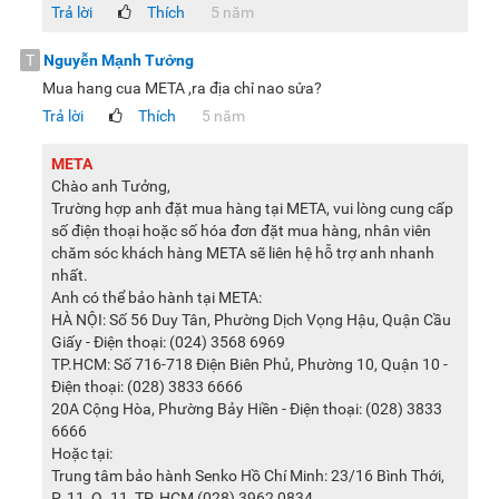
Trả lời
Thích
5 năm
T
Nguyễn Mạnh Tưởng
Mua hang cua META ,ra địa chỉ nao sửa?
Trả lời
Thích
5 năm
META
Chào anh Tưởng,
Trường hợp anh đặt mua hàng tại META, vui lòng cung cấp
số điện thoại hoặc số hóa đơn đặt mua hàng, nhân viên
chăm sóc khách hàng META sẽ liên hệ hỗ trợ anh nhanh
nhất.
Anh có thể bảo hành tại META:
HÀ NỘI: Số 56 Duy Tân, Phường Dịch Vọng Hậu, Quận Cầu
Giấy - Điện thoại: (024) 3568 6969
TP.HCM: Số 716-718 Điện Biên Phủ, Phường 10, Quận 10 -
Điện thoại: (028) 3833 6666
20A Cộng Hòa, Phường Bảy Hiền - Điện thoại: (028) 3833
6666
Hoặc tại:
Trung tâm bảo hành Senko Hồ Chí Minh: 23/16 Bình Thới,
P. 11, Q. 11, TP. HCM (028) 3962 0834