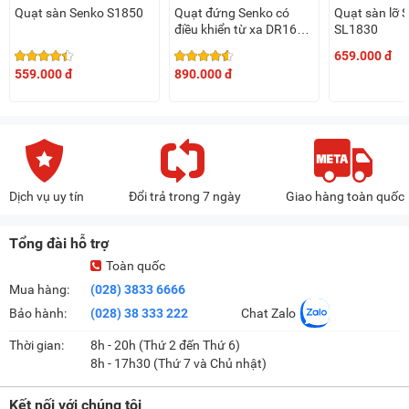
Quạt sàn Senko S1850
Quạt đứng Senko có
Quạt sàn lỡ 
điều khiển từ xa DR1608
SL1830
(65W, 7 cánh)
659.000 đ
559.000 đ
890.000 đ
Dịch vụ uy tín
Đổi trả trong 7 ngày
Giao hàng toàn quốc
Tổng đài hỗ trợ
Toàn quốc
Mua hàng:
(028) 3833 6666
Bảo hành:
(028) 38 333 222
Chat Zalo
Thời gian:
8h - 20h (Thứ 2 đến Thứ 6)
8h - 17h30 (Thứ 7 và Chủ nhật)
Kết nối với chúng tôi