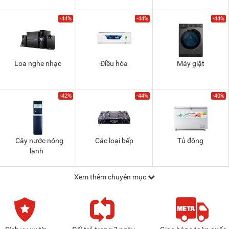
-44%
-44%
-44%
Loa nghe nhạc
Điều hòa
Máy giặt
-42%
-44%
-40%
Cây nước nóng
Các loại bếp
Tủ đông
lạnh
Xem thêm chuyên mục