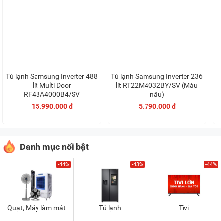
Tủ lạnh Samsung Inverter 488
Tủ lạnh Samsung Inverter 236
lít Multi Door
lít RT22M4032BY/SV (Màu
RF48A4000B4/SV
nâu)
15.990.000 đ
5.790.000 đ
Danh mục nổi bật
-44%
-43%
-44%
Quạt, Máy làm mát
Tủ lạnh
Tivi