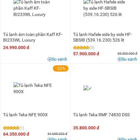
Tủ lạnh âm toàn phần Kaff KF-
Tủ lạnh Hafele side by side HF-
BI233WL Luxury
SBSIB (539.16.230) 526 lít
24.990.000 đ
(3)
57.900.000 đ
65.000.000 đ
So sánh
So sánh
-32%
Tủ lạnh Teka NFE 900X
Tủ lạnh Teka RMF 74830 DSS
35.800.000 đ
(1)
64.350.000 đ
94.699.000 đ
So sánh
So sánh