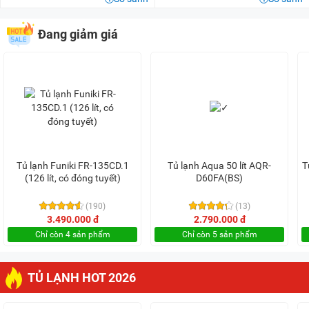
Đang giảm giá
Tủ lạnh Funiki FR-135CD.1
Tủ lạnh Aqua 50 lít AQR-
T
(126 lít, có đóng tuyết)
D60FA(BS)
(190)
(13)
3.490.000 đ
2.790.000 đ
Chỉ còn 4 sản phẩm
Chỉ còn 5 sản phẩm
TỦ LẠNH HOT 2026